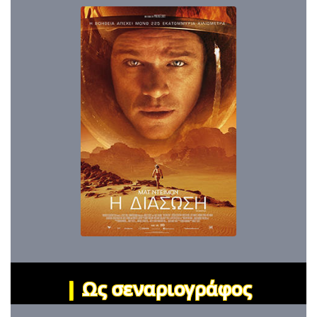
|
Ως σεναριογράφος