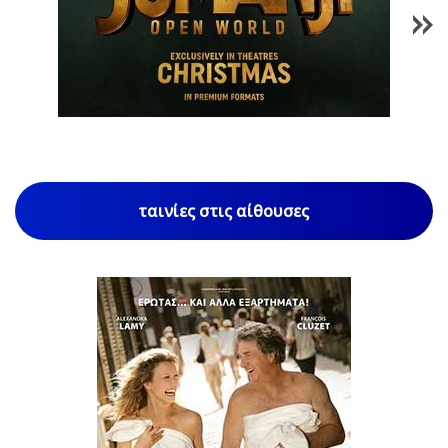
1
/
85
ταινίες στις αίθουσες