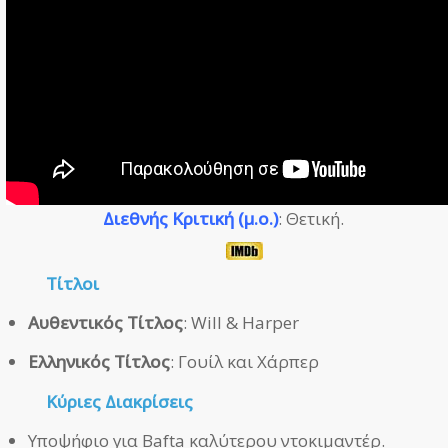
Διεθνής Κριτική (μ.ο.)
: Θετική.
Τίτλοι
Αυθεντικός Τίτλος
: Will & Harper
Ελληνικός Τίτλος
: Γουίλ και Χάρπερ
Κύριες Διακρίσεις
Υποψήφιο για Bafta καλύτερου ντοκιμαντέρ.