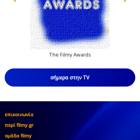
The Filmy Awards
σήμερα στην TV
επικοινωνία
περί filmy.gr
ομάδα filmy