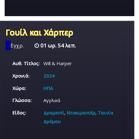
Γουίλ και Χάρπερ
Εγχρ.
01 ωρ. 54 λεπ.
Αυθ. Τίτλος:
Will & Harper
Χρονιά:
2024
Χώρα:
ΗΠΑ
Γλώσσα:
Αγγλικά
Είδος:
Δραμεντί
,
Ντοκιμαντέρ
,
Ταινία
Δρόμου