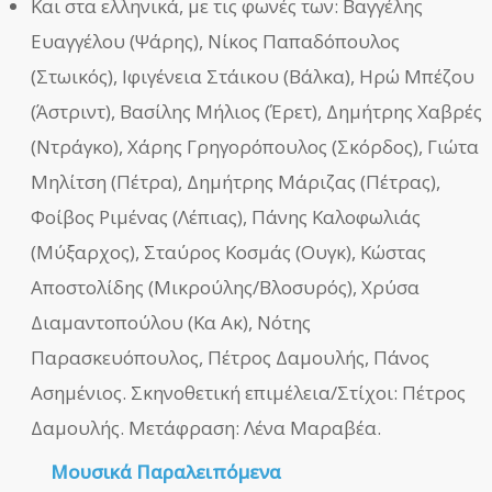
Και στα ελληνικά, με τις φωνές των: Βαγγέλης
Ευαγγέλου (Ψάρης), Νίκος Παπαδόπουλος
(Στωικός), Ιφιγένεια Στάικου (Βάλκα), Ηρώ Μπέζου
(Άστριντ), Βασίλης Μήλιος (Έρετ), Δημήτρης Χαβρές
(Ντράγκο), Χάρης Γρηγορόπουλος (Σκόρδος), Γιώτα
Μηλίτση (Πέτρα), Δημήτρης Μάριζας (Πέτρας),
Φοίβος Ριμένας (Λέπιας), Πάνης Καλοφωλιάς
(Μύξαρχος), Σταύρος Κοσμάς (Ουγκ), Κώστας
Αποστολίδης (Μικρούλης/Βλοσυρός), Χρύσα
Διαμαντοπούλου (Κα Ακ), Νότης
Παρασκευόπουλος, Πέτρος Δαμουλής, Πάνος
Ασημένιος. Σκηνοθετική επιμέλεια/Στίχοι: Πέτρος
Δαμουλής. Μετάφραση: Λένα Μαραβέα.
Μουσικά Παραλειπόμενα