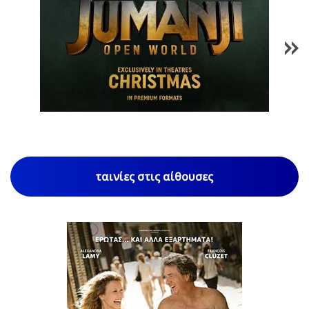
1
/
85
ταινίες στις αίθουσες