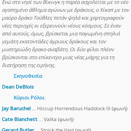
Ενώ στο νησί των Βίκινγκ η παρέα ασχολείται με το νέο
αγαπημένο άθλημα αγώνων με δράκους, ο Χίκαπ με τον
μαύρο δράκο Τούθλες πετάν ψηλά και χαρτογραφούν
νέες περιοχές κι εξερευνούν νέους κόσμους. Σε έναν
από αυτούς, όμως, βρίσκεται μια παγωμένη σπηλιά
γεμάτη εκατοντάδες άγριους δράκους και τον
μυστηριώδη δρακο-αναβάτη. Οι δύο φίλοι πλέον
βρίσκονται στο επίκεντρο μιας νέας μάχης για τη
διατήρηση της ειρήνης.
Σκηνοθεσία
:
Dean DeBlois
Κύριοι Ρόλοι
:
Jay Baruchel
… Hiccup Horrendous Haddock III (φωνή)
Cate Blanchett
… Valka (φωνή)
Gerard Butler
… Stoick the Vast (φωνή)