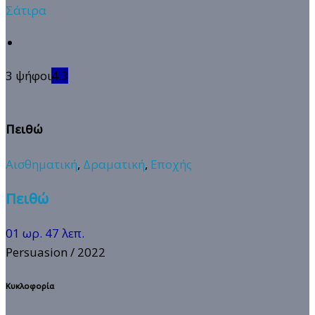
Σάτιρα
3 ψήφοι
4.3
Πειθώ
Αισθηματική
,
Δραματική
,
Εποχής
Πειθώ
01 ωρ. 47 λεπ.
Persuasion
/ 2022
Κυκλοφορία