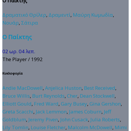
Ο Παίκτης
Δραματικό Θρίλερ
,
Δραμεντί
,
Μαύρη Κωμωδία
,
Νουάρ
,
Σάτιρα
Ο Παίκτης
02 ωρ. 04 λεπ.
The Player
/ 1992
Κυκλοφορία
Andie MacDowell
,
Anjelica Huston
,
Best Received
,
Bruce Willis
,
Burt Reynolds
,
Cher
,
Dean Stockwell
,
Elliott Gould
,
Fred Ward
,
Gary Busey
,
Gina Gershon
,
Greta Scacchi
,
Jack Lemmon
,
James Coburn
,
Jeff
Goldblum
,
Jeremy Piven
,
John Cusack
,
Julia Roberts
,
Lily Tomlin
,
Louise Fletcher
,
Malcolm McDowell
,
Mimi