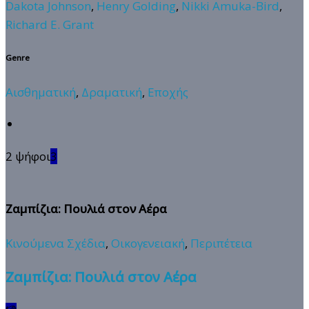
Dakota Johnson
,
Henry Golding
,
Nikki Amuka-Bird
,
Richard E. Grant
Genre
Αισθηματική
,
Δραματική
,
Εποχής
2 ψήφοι
3
Ζαμπίζια: Πουλιά στον Αέρα
Κινούμενα Σχέδια
,
Οικογενειακή
,
Περιπέτεια
Ζαμπίζια: Πουλιά στον Αέρα