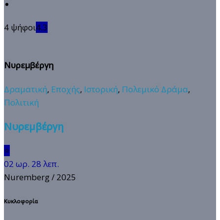
4 ψήφοι
4.3
Νυρεμβέργη
Δραματική
,
Εποχής
,
Ιστορική
,
Πολεμικό Δράμα
,
Πολιτική
Νυρεμβέργη
⭐
02 ωρ. 28 λεπ.
Nuremberg
/ 2025
Κυκλοφορία