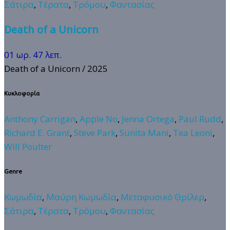
Σάτιρα
,
Τέρατα
,
Τρόμου
,
Φαντασίας
Death of a Unicorn
01 ωρ. 47 λεπ.
Death of a Unicorn
/ 2025
Κυκλοφορία
Anthony Carrigan
,
Apple No
,
Jenna Ortega
,
Paul Rudd
,
Richard E. Grant
,
Steve Park
,
Sunita Mani
,
Tea Leoni
,
Will Poulter
Genre
Κωμωδία
,
Μαύρη Κωμωδία
,
Μεταφυσικό Θρίλερ
,
Σάτιρα
,
Τέρατα
,
Τρόμου
,
Φαντασίας