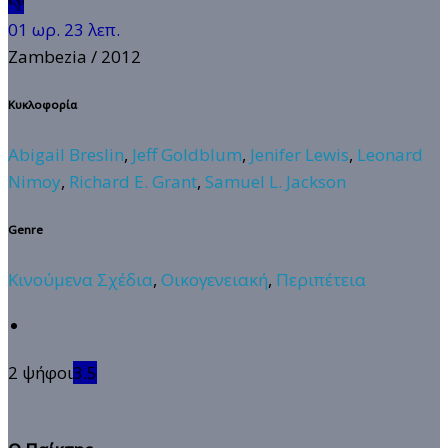
👎
01 ωρ. 23 λεπ.
Zambezia
/ 2012
Κυκλοφορία
Abigail Breslin
,
Jeff Goldblum
,
Jenifer Lewis
,
Leonard
Nimoy
,
Richard E. Grant
,
Samuel L. Jackson
Genre
Κινούμενα Σχέδια
,
Οικογενειακή
,
Περιπέτεια
2 ψήφοι
3.5