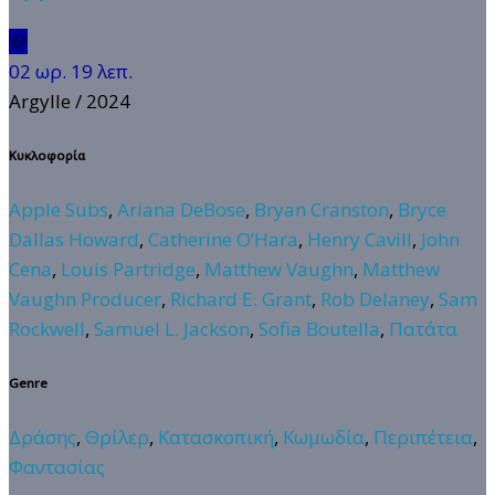
🥔
02 ωρ. 19 λεπ.
Argylle
/ 2024
Κυκλοφορία
Apple Subs
,
Ariana DeBose
,
Bryan Cranston
,
Bryce
Dallas Howard
,
Catherine O’Hara
,
Henry Cavill
,
John
Cena
,
Louis Partridge
,
Matthew Vaughn
,
Matthew
Vaughn Producer
,
Richard E. Grant
,
Rob Delaney
,
Sam
Rockwell
,
Samuel L. Jackson
,
Sofia Boutella
,
Πατάτα
Genre
Δράσης
,
Θρίλερ
,
Κατασκοπική
,
Κωμωδία
,
Περιπέτεια
,
Φαντασίας