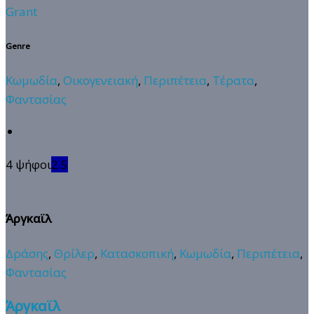
Grant
Genre
Κωμωδία
,
Οικογενειακή
,
Περιπέτεια
,
Τέρατα
,
Φαντασίας
4 ψήφοι
2.5
Άργκαϊλ
Δράσης
,
Θρίλερ
,
Κατασκοπική
,
Κωμωδία
,
Περιπέτεια
,
Φαντασίας
Άργκαϊλ