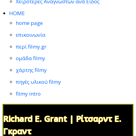
Χειρότερες Αναγνωστών ανά Είδος
HOME
home page
επικοινωνία
περί filmy.gr
ομάδα filmy
χάρτης filmy
πηγές υλικού filmy
filmy intro
Richard E. Grant | Ρίτσαρντ Ε.
Γκραντ