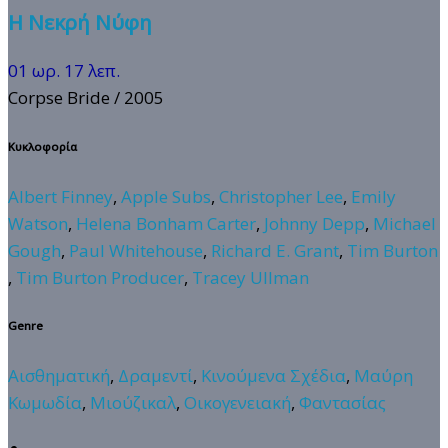
Η Νεκρή Νύφη
01 ωρ. 17 λεπ.
Corpse Bride
/ 2005
Κυκλοφορία
Albert Finney
,
Apple Subs
,
Christopher Lee
,
Emily
Watson
,
Helena Bonham Carter
,
Johnny Depp
,
Michael
Gough
,
Paul Whitehouse
,
Richard E. Grant
,
Tim Burton
,
Tim Burton Producer
,
Tracey Ullman
Genre
Αισθηματική
,
Δραμεντί
,
Κινούμενα Σχέδια
,
Μαύρη
Κωμωδία
,
Μιούζικαλ
,
Οικογενειακή
,
Φαντασίας