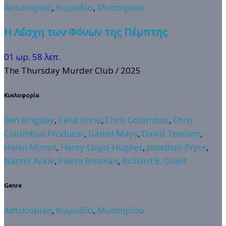
Αστυνομική
,
Κωμωδία
,
Μυστηρίου
Η Λέσχη των Φόνων της Πέμπτης
01 ωρ. 58 λεπ.
The Thursday Murder Club
/ 2025
Κυκλοφορία
Ben Kingsley
,
Celia Imrie
,
Chris Columbus
,
Chris
Columbus Producer
,
Daniel Mays
,
David Tennant
,
Helen Mirren
,
Henry Lloyd-Hughes
,
Jonathan Pryce
,
Naomi Ackie
,
Pierce Brosnan
,
Richard E. Grant
Genre
Αστυνομική
,
Κωμωδία
,
Μυστηρίου