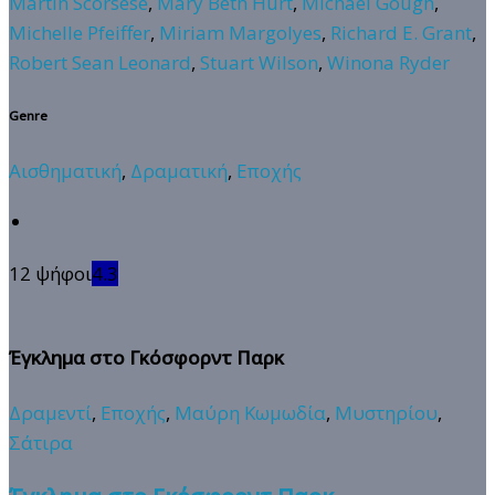
Martin Scorsese
,
Mary Beth Hurt
,
Michael Gough
,
Michelle Pfeiffer
,
Miriam Margolyes
,
Richard E. Grant
,
Robert Sean Leonard
,
Stuart Wilson
,
Winona Ryder
Genre
Αισθηματική
,
Δραματική
,
Εποχής
12 ψήφοι
4.3
Έγκλημα στο Γκόσφορντ Παρκ
Δραμεντί
,
Εποχής
,
Μαύρη Κωμωδία
,
Μυστηρίου
,
Σάτιρα