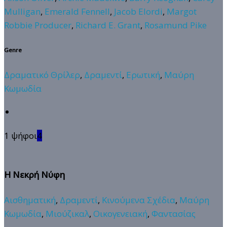
Mulligan
,
Emerald Fennell
,
Jacob Elordi
,
Margot
Robbie Producer
,
Richard E. Grant
,
Rosamund Pike
Genre
Δραματικό Θρίλερ
,
Δραμεντί
,
Ερωτική
,
Μαύρη
Κωμωδία
1 ψήφοι
4
Η Νεκρή Νύφη
Αισθηματική
,
Δραμεντί
,
Κινούμενα Σχέδια
,
Μαύρη
Κωμωδία
,
Μιούζικαλ
,
Οικογενειακή
,
Φαντασίας