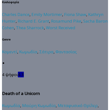
Κυκλοφορία
Charles Dance
,
Emily Mortimer
,
Fiona Shaw
,
Kathryn
Hunter
,
Richard E. Grant
,
Rosamund Pike
,
Sacha Baron
Cohen
,
Thea Sharrock
,
Worst Received
Genre
Κομεντί
,
Κωμωδία
,
Σάτιρα
,
Φαντασίας
4 ψήφοι
4.3
Death of a Unicorn
Κωμωδία
,
Μαύρη Κωμωδία
,
Μεταφυσικό Θρίλερ
,