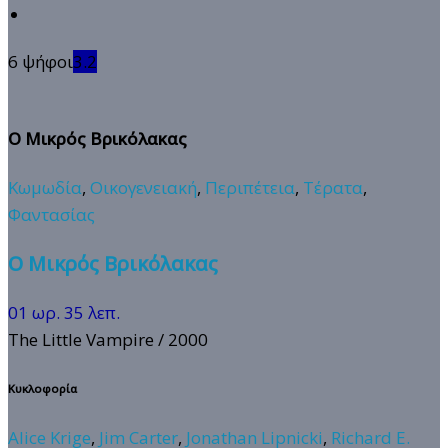
6 ψήφοι
3.2
Ο Μικρός Βρικόλακας
Κωμωδία
,
Οικογενειακή
,
Περιπέτεια
,
Τέρατα
,
Φαντασίας
Ο Μικρός Βρικόλακας
01 ωρ. 35 λεπ.
The Little Vampire
/ 2000
Κυκλοφορία
Alice Krige
,
Jim Carter
,
Jonathan Lipnicki
,
Richard E.