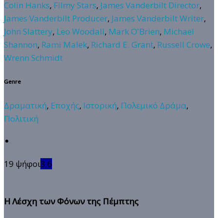
Colin Hanks
,
Filmy Stars
,
James Vanderbilt Director
,
James Vanderbilt Producer
,
James Vanderbilt Writer
,
John Slattery
,
Leo Woodall
,
Mark O'Brien
,
Michael
Shannon
,
Rami Malek
,
Richard E. Grant
,
Russell Crowe
,
Wrenn Schmidt
Genre
Δραματική
,
Εποχής
,
Ιστορική
,
Πολεμικό Δράμα
,
Πολιτική
19 ψήφοι
3.6
Η Λέσχη των Φόνων της Πέμπτης