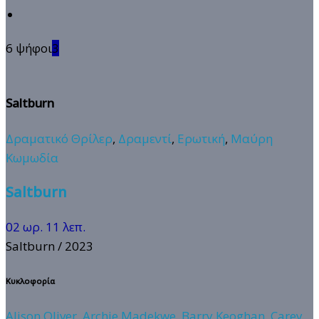
6 ψήφοι
3
Saltburn
Δραματικό Θρίλερ
,
Δραμεντί
,
Ερωτική
,
Μαύρη
Κωμωδία
Saltburn
02 ωρ. 11 λεπ.
Saltburn
/ 2023
Κυκλοφορία
Alison Oliver
,
Archie Madekwe
,
Barry Keoghan
,
Carey