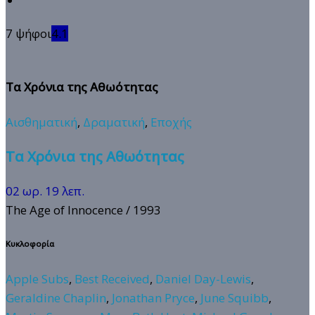
7 ψήφοι
4.1
Τα Χρόνια της Αθωότητας
Αισθηματική
,
Δραματική
,
Εποχής
Τα Χρόνια της Αθωότητας
02 ωρ. 19 λεπ.
The Age of Innocence
/ 1993
Κυκλοφορία
Apple Subs
,
Best Received
,
Daniel Day-Lewis
,
Geraldine Chaplin
,
Jonathan Pryce
,
June Squibb
,