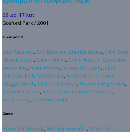
Έγκλημα στο Γκόσφορντ Παρκ
02 ωρ. 17 λεπ.
Gosford Park
/ 2001
Κυκλοφορία
Best Received
,
Bob Balaban
,
Charles Dance
,
Clive Owen
,
Derek Jacobi
,
Eileen Atkins
,
Emily Watson
,
Geraldine
Somerville
,
Helen Mirren
,
Jeremy Northam
,
Julian
Fellowes
,
Kelly Macdonald
,
Kristin Scott Thomas
,
Maggie Smith
,
Michael Gambon
,
Natasha Wightman
,
Richard E. Grant
,
Robert Altman
,
Ryan Phillippe
,
Stephen Fry
,
Tom Hollander
Genre
Δραμεντί
,
Εποχής
,
Μαύρη Κωμωδία
,
Μυστηρίου
,