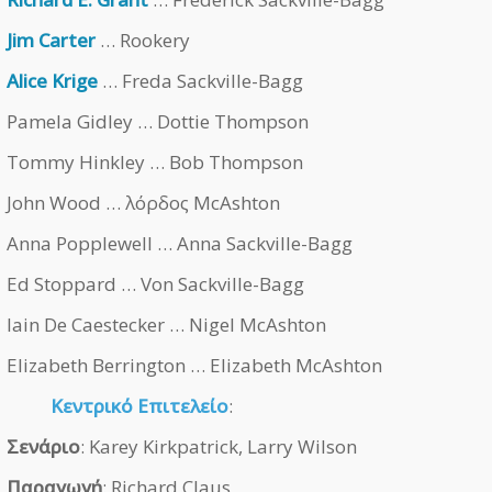
Jim Carter
… Rookery
Alice Krige
… Freda Sackville-Bagg
Pamela Gidley … Dottie Thompson
Tommy Hinkley … Bob Thompson
John Wood … λόρδος McAshton
Anna Popplewell … Anna Sackville-Bagg
Ed Stoppard … Von Sackville-Bagg
Iain De Caestecker … Nigel McAshton
Elizabeth Berrington … Elizabeth McAshton
Κεντρικό Επιτελείο
:
Σενάριο
: Karey Kirkpatrick, Larry Wilson
Παραγωγή
: Richard Claus