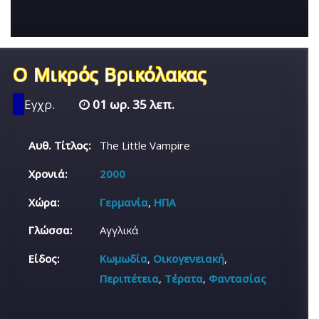
Ο Μικρός Βρικόλακας
Εγχρ.
01 ωρ. 35 λεπ.
Αυθ. Τίτλος:
The Little Vampire
Χρονιά:
2000
Χώρα:
Γερμανία
,
ΗΠΑ
Γλώσσα:
Αγγλικά
Είδος:
Κωμωδία
,
Οικογενειακή
,
Περιπέτεια
,
Τέρατα
,
Φαντασίας