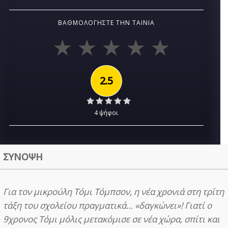
ΒΑΘΜΟΛΟΓΉΣΤΕ ΤΗΝ ΤΑΙΝΊΑ
2.5
4 ψήφοι
ΣΥΝΟΨΗ
Για τον μικρούλη Τόμι Τόμπσον, η νέα χρονιά στη τρίτη
τάξη του σχολείου πραγματικά… «δαγκώνει»! Γιατί ο
9χρονος Τόμι μόλις μετακόμισε σε νέα χώρα, σπίτι και