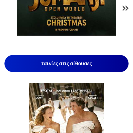
1
/
85
ταινίες στις αίθουσες