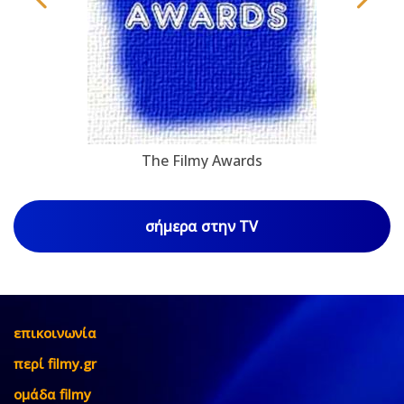
The Filmy Awards
σήμερα στην TV
επικοινωνία
περί filmy.gr
ομάδα filmy