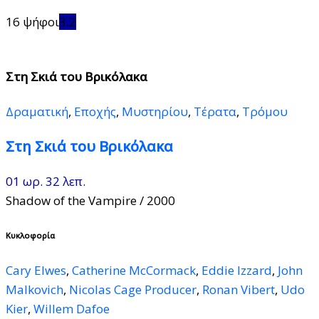
16 ψήφοι
3.2
Στη Σκιά του Βρικόλακα
Δραματική
,
Εποχής
,
Μυστηρίου
,
Τέρατα
,
Τρόμου
Στη Σκιά του Βρικόλακα
01 ωρ. 32 λεπ.
Shadow of the Vampire
/ 2000
Κυκλοφορία
Cary Elwes
,
Catherine McCormack
,
Eddie Izzard
,
John
Malkovich
,
Nicolas Cage Producer
,
Ronan Vibert
,
Udo
Kier
,
Willem Dafoe