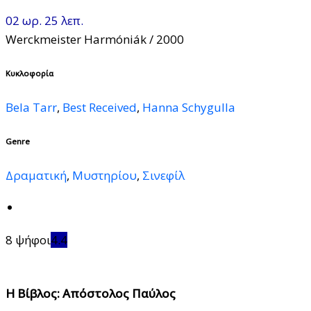
02 ωρ. 25 λεπ.
Werckmeister Harmóniák
/ 2000
Κυκλοφορία
Bela Tarr
,
Best Received
,
Hanna Schygulla
Genre
Δραματική
,
Μυστηρίου
,
Σινεφίλ
8 ψήφοι
4.4
Η Βίβλος: Απόστολος Παύλος