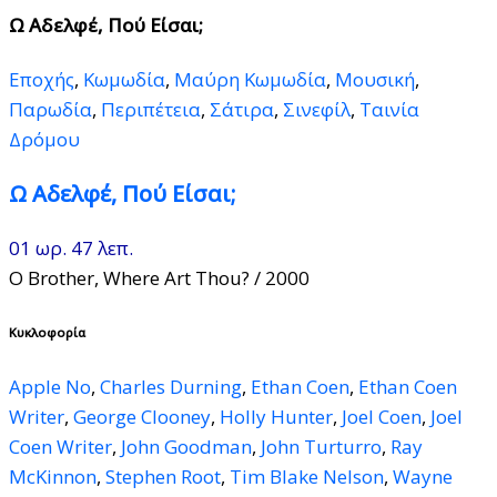
Ω Αδελφέ, Πού Είσαι;
Εποχής
,
Κωμωδία
,
Μαύρη Κωμωδία
,
Μουσική
,
Παρωδία
,
Περιπέτεια
,
Σάτιρα
,
Σινεφίλ
,
Ταινία
Δρόμου
Ω Αδελφέ, Πού Είσαι;
01 ωρ. 47 λεπ.
O Brother, Where Art Thou?
/ 2000
Κυκλοφορία
Apple No
,
Charles Durning
,
Ethan Coen
,
Ethan Coen
Writer
,
George Clooney
,
Holly Hunter
,
Joel Coen
,
Joel
Coen Writer
,
John Goodman
,
John Turturro
,
Ray
McKinnon
,
Stephen Root
,
Tim Blake Nelson
,
Wayne