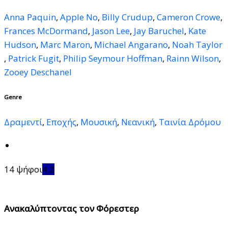
Anna Paquin
,
Apple No
,
Billy Crudup
,
Cameron Crowe
,
Frances McDormand
,
Jason Lee
,
Jay Baruchel
,
Kate
Hudson
,
Marc Maron
,
Michael Angarano
,
Noah Taylor
,
Patrick Fugit
,
Philip Seymour Hoffman
,
Rainn Wilson
,
Zooey Deschanel
Genre
Δραμεντί
,
Εποχής
,
Μουσική
,
Νεανική
,
Ταινία Δρόμου
14 ψήφοι
4.2
Ανακαλύπτοντας τον Φόρεστερ