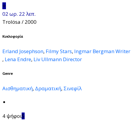
⭐
02 ωρ. 22 λεπ.
Trolösa
/ 2000
Κυκλοφορία
Erland Josephson
,
Filmy Stars
,
Ingmar Bergman Writer
,
Lena Endre
,
Liv Ullmann Director
Genre
Αισθηματική
,
Δραματική
,
Σινεφίλ
4 ψήφοι
5