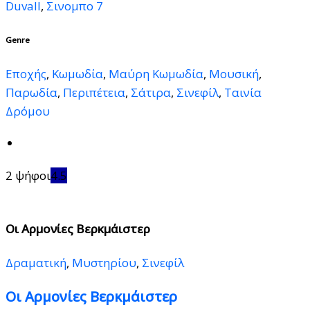
Duvall
,
Σινομπο 7
Genre
Εποχής
,
Κωμωδία
,
Μαύρη Κωμωδία
,
Μουσική
,
Παρωδία
,
Περιπέτεια
,
Σάτιρα
,
Σινεφίλ
,
Ταινία
Δρόμου
2 ψήφοι
4.5
Οι Αρμονίες Βερκμάιστερ
Δραματική
,
Μυστηρίου
,
Σινεφίλ
Οι Αρμονίες Βερκμάιστερ