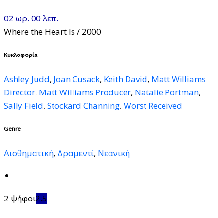
02 ωρ. 00 λεπ.
Where the Heart Is
/ 2000
Κυκλοφορία
Ashley Judd
,
Joan Cusack
,
Keith David
,
Matt Williams
Director
,
Matt Williams Producer
,
Natalie Portman
,
Sally Field
,
Stockard Channing
,
Worst Received
Genre
Αισθηματική
,
Δραμεντί
,
Νεανική
2 ψήφοι
2.5