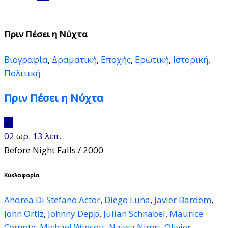
Πριν Πέσει η Νύχτα
Βιογραφία
,
Δραματική
,
Εποχής
,
Ερωτική
,
Ιστορική
,
Πολιτική
Πριν Πέσει η Νύχτα
👍
02 ωρ. 13 λεπ.
Before Night Falls
/ 2000
Κυκλοφορία
Andrea Di Stefano Actor
,
Diego Luna
,
Javier Bardem
,
John Ortiz
,
Johnny Depp
,
Julian Schnabel
,
Maurice
Compte
,
Michael Wincott
,
Najwa Nimri
,
Olivier