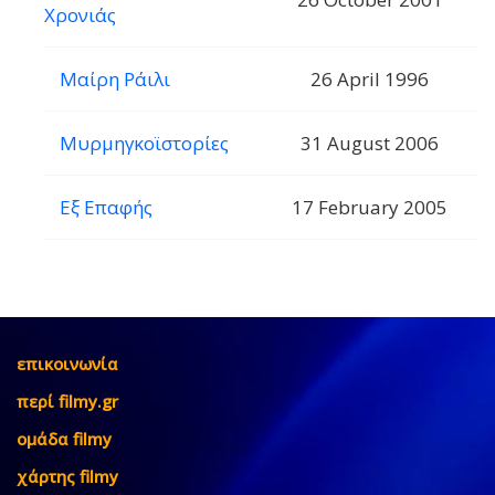
Χρονιάς
Μαίρη Ράιλι
26 April 1996
Μυρμηγκοϊστορίες
31 August 2006
Εξ Επαφής
17 February 2005
επικοινωνία
περί filmy.gr
ομάδα filmy
χάρτης filmy