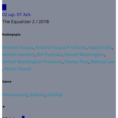
👎
02 ωρ. 01 λεπ.
The Equalizer 2
/ 2018
Κυκλοφορία
Antoine Fuqua
,
Antoine Fuqua Producer
,
Apple Subs
,
Ashton Sanders
,
Bill Pullman
,
Denzel Washington
,
Denzel Washington Producer
,
Disney Plus
,
Melissa Leo
,
Pedro Pascal
Genre
Αστυνομική
,
Δράσης
,
Θρίλερ