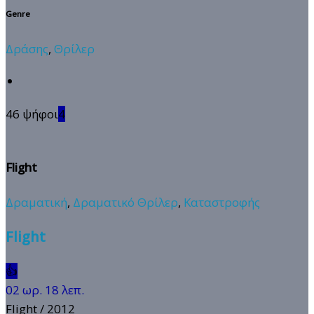
Genre
Δράσης
,
Θρίλερ
46 ψήφοι
4
Flight
Δραματική
,
Δραματικό Θρίλερ
,
Καταστροφής
Flight
👍
02 ωρ. 18 λεπ.
Flight
/ 2012