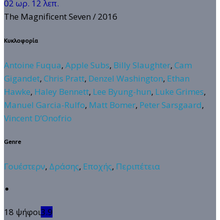
02 ωρ. 12 λεπ.
The Magnificent Seven
/ 2016
Κυκλοφορία
Antoine Fuqua
,
Apple Subs
,
Billy Slaughter
,
Cam
Gigandet
,
Chris Pratt
,
Denzel Washington
,
Ethan
Hawke
,
Haley Bennett
,
Lee Byung-hun
,
Luke Grimes
,
Manuel Garcia-Rulfo
,
Matt Bomer
,
Peter Sarsgaard
,
Vincent D’Onofrio
Genre
Γουέστερν
,
Δράσης
,
Εποχής
,
Περιπέτεια
18 ψήφοι
3.9