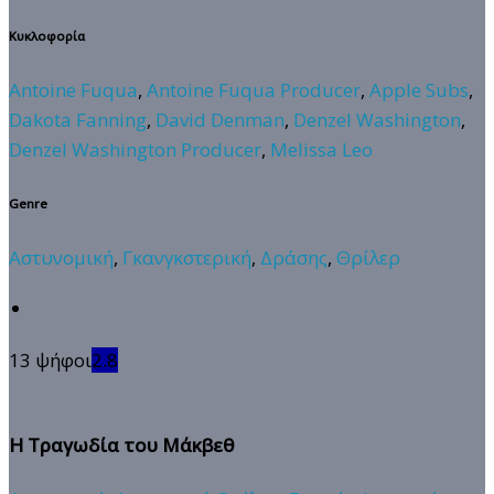
Κυκλοφορία
Antoine Fuqua
,
Antoine Fuqua Producer
,
Apple Subs
,
Dakota Fanning
,
David Denman
,
Denzel Washington
,
Denzel Washington Producer
,
Melissa Leo
Genre
Αστυνομική
,
Γκανγκστερική
,
Δράσης
,
Θρίλερ
13 ψήφοι
2.8
Η Τραγωδία του Μάκβεθ