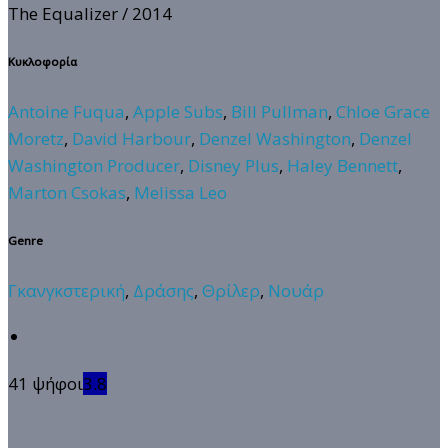
The Equalizer
/ 2014
Κυκλοφορία
Antoine Fuqua
,
Apple Subs
,
Bill Pullman
,
Chloe Grace
Moretz
,
David Harbour
,
Denzel Washington
,
Denzel
Washington Producer
,
Disney Plus
,
Haley Bennett
,
Marton Csokas
,
Melissa Leo
Genre
Γκανγκστερική
,
Δράσης
,
Θρίλερ
,
Νουάρ
41 ψήφοι
3.8