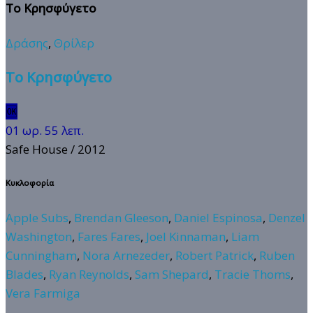
Το Κρησφύγετο
Δράσης
,
Θρίλερ
Το Κρησφύγετο
🆗
01 ωρ. 55 λεπ.
Safe House
/ 2012
Κυκλοφορία
Apple Subs
,
Brendan Gleeson
,
Daniel Espinosa
,
Denzel
Washington
,
Fares Fares
,
Joel Kinnaman
,
Liam
Cunningham
,
Nora Arnezeder
,
Robert Patrick
,
Ruben
Blades
,
Ryan Reynolds
,
Sam Shepard
,
Tracie Thoms
,
Vera Farmiga