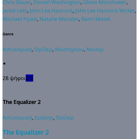
Chris Bauer
,
Denzel Washington
,
Glenn Morshower
,
Jared Leto
,
John Lee Hancock
,
John Lee Hancock Writer
,
Michael Hyatt
,
Natalie Morales
,
Rami Malek
Genre
Αστυνομική
,
Θρίλερ
,
Μυστηρίου
,
Νουάρ
28 ψήφοι
2.5
The Equalizer 2
Αστυνομική
,
Δράσης
,
Θρίλερ
The Equalizer 2