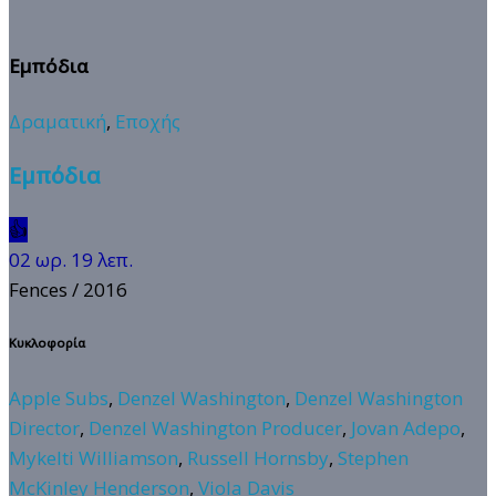
Εμπόδια
Δραματική
,
Εποχής
Εμπόδια
👍
02 ωρ. 19 λεπ.
Fences
/ 2016
Κυκλοφορία
Apple Subs
,
Denzel Washington
,
Denzel Washington
Director
,
Denzel Washington Producer
,
Jovan Adepo
,
Mykelti Williamson
,
Russell Hornsby
,
Stephen
McKinley Henderson
,
Viola Davis