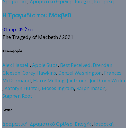
Δραματική
,
Δραματικό Θρίλερ
,
Εποχής
,
Ιστορική
Η Τραγωδία του Μάκβεθ
01 ωρ. 45 λεπ.
The Tragedy of Macbeth
/ 2021
Κυκλοφορία
Alex Hassell
,
Apple Subs
,
Best Received
,
Brendan
Gleeson
,
Corey Hawkins
,
Denzel Washington
,
Frances
McDormand
,
Harry Melling
,
Joel Coen
,
Joel Coen Writer
,
Kathryn Hunter
,
Moses Ingram
,
Ralph Ineson
,
Stephen Root
Genre
Δραματική
,
Δραματικό Θρίλερ
,
Εποχής
,
Ιστορική