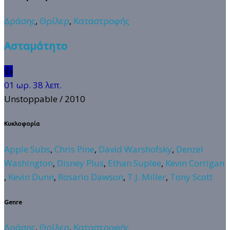
Δράσης
,
Θρίλερ
,
Καταστροφής
Ασταμάτητο
👍
01 ωρ. 38 λεπ.
Unstoppable
/ 2010
Κυκλοφορία
Apple Subs
,
Chris Pine
,
David Warshofsky
,
Denzel
Washington
,
Disney Plus
,
Ethan Suplee
,
Kevin Corrigan
,
Kevin Dunn
,
Rosario Dawson
,
T.J. Miller
,
Tony Scott
Genre
Δράσης
,
Θρίλερ
,
Καταστροφής