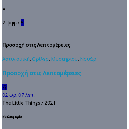
2 ψήφοι
5
Προσοχή στις Λεπτομέρειες
Αστυνομική
,
Θρίλερ
,
Μυστηρίου
,
Νουάρ
Προσοχή στις Λεπτομέρειες
👎
02 ωρ. 07 λεπ.
The Little Things
/ 2021
Κυκλοφορία