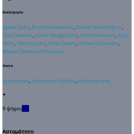
Κυκλοφορία
Apple Subs
,
Bruce Greenwood
,
Denzel Washington
,
Don Cheadle
,
James Badge Dale
,
John Goodman
,
Kelly
Reilly
,
Melissa Leo
,
Peter Gerety
,
Robert Zemeckis
,
Robert Zemeckis Producer
Genre
Δραματική
,
Δραματικό Θρίλερ
,
Καταστροφής
9 ψήφοι
3.9
Ασταμάτητο