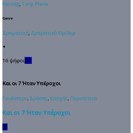
Hennig
,
Tony Plana
Genre
Δραματική
,
Δραματικό Θρίλερ
16 ψήφοι
2.3
Και οι 7 Ήταν Υπέροχοι
Γουέστερν
,
Δράσης
,
Εποχής
,
Περιπέτεια
Και οι 7 Ήταν Υπέροχοι
🆗