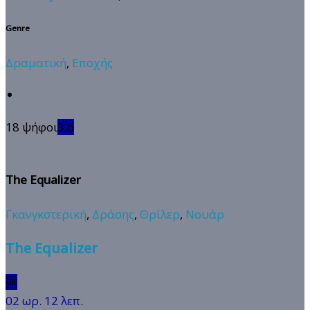
Genre
Δραματική
,
Εποχής
18 ψήφοι
3.6
The Equalizer
Γκανγκστερική
,
Δράσης
,
Θρίλερ
,
Νουάρ
The Equalizer
🆗
02 ωρ. 12 λεπ.