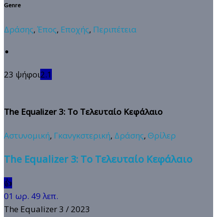
Genre
Δράσης
,
Έπος
,
Εποχής
,
Περιπέτεια
23 ψήφοι
2.1
The Equalizer 3: Το Τελευταίο Κεφάλαιο
Αστυνομική
,
Γκανγκστερική
,
Δράσης
,
Θρίλερ
The Equalizer 3: Το Τελευταίο Κεφάλαιο
👍
01 ωρ. 49 λεπ.
The Equalizer 3
/ 2023