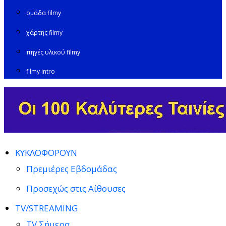
ομάδα filmy
χάρτης filmy
πηγές υλικού filmy
filmy intro
ΚΥΚΛΟΦΟΡΟΥΝ
Πρεμιέρες Εβδομάδας
Προσεχώς στις Αίθουσες
TV/STREAMING
TV Σήμερα