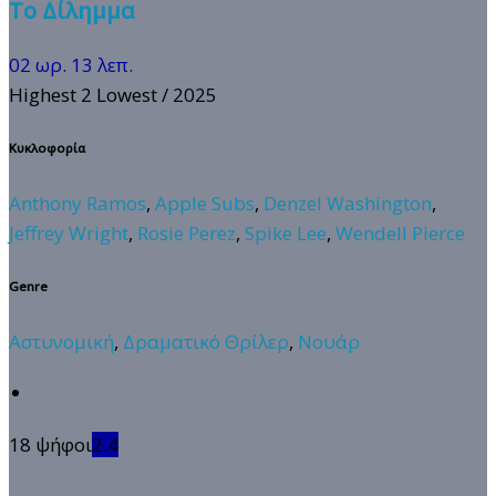
Το Δίλημμα
02 ωρ. 13 λεπ.
Highest 2 Lowest
/ 2025
Κυκλοφορία
Anthony Ramos
,
Apple Subs
,
Denzel Washington
,
Jeffrey Wright
,
Rosie Perez
,
Spike Lee
,
Wendell Pierce
Genre
Αστυνομική
,
Δραματικό Θρίλερ
,
Νουάρ
18 ψήφοι
2.4