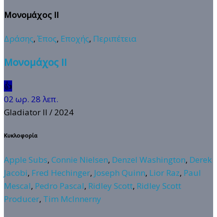
Μονομάχος ΙΙ
Δράσης
,
Έπος
,
Εποχής
,
Περιπέτεια
Μονομάχος ΙΙ
👍
02 ωρ. 28 λεπ.
Gladiator II
/ 2024
Κυκλοφορία
Apple Subs
,
Connie Nielsen
,
Denzel Washington
,
Derek
Jacobi
,
Fred Hechinger
,
Joseph Quinn
,
Lior Raz
,
Paul
Mescal
,
Pedro Pascal
,
Ridley Scott
,
Ridley Scott
Producer
,
Tim McInnerny