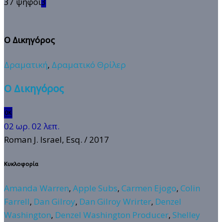
37 ψήφοι
3
Ο Δικηγόρος
Δραματική
,
Δραματικό Θρίλερ
Ο Δικηγόρος
🆗
02 ωρ. 02 λεπ.
Roman J. Israel, Esq.
/ 2017
Κυκλοφορία
Amanda Warren
,
Apple Subs
,
Carmen Ejogo
,
Colin
Farrell
,
Dan Gilroy
,
Dan Gilroy Wrirter
,
Denzel
Washington
,
Denzel Washington Producer
,
Shelley