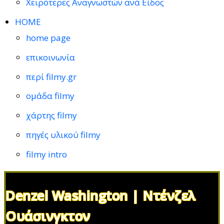
Χειρότερες Αναγνωστών ανά Είδος
HOME
home page
επικοινωνία
περί filmy.gr
ομάδα filmy
χάρτης filmy
πηγές υλικού filmy
filmy intro
Denzel Washington | Ντένζελ
Ουάσινγκτον