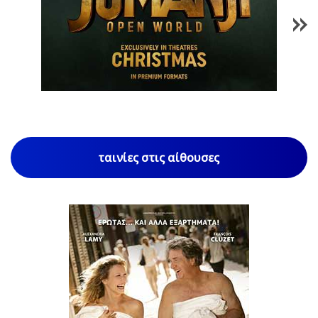
1
/
85
ταινίες στις αίθουσες