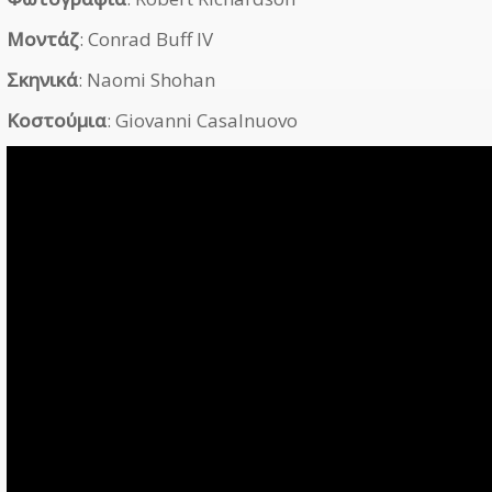
Μοντάζ
: Conrad Buff IV
Σκηνικά
: Naomi Shohan
Κοστούμια
: Giovanni Casalnuovo