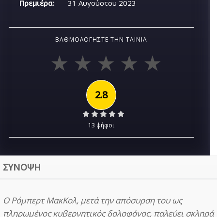
Πρεμιέρα:
31 Αυγούστου 2023
ΒΑΘΜΟΛΟΓΉΣΤΕ ΤΗΝ ΤΑΙΝΊΑ
2.8
13 ψήφοι
ΣΥΝΟΨΗ
Ο Ρόμπερτ ΜακΚολ, μετά την απόσυρση του ως
πληρωμένος κυβερνητικός δολοφόνος, παλεύει σκληρά