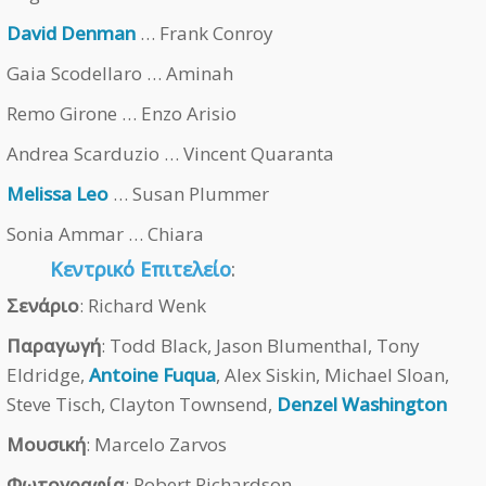
David Denman
… Frank Conroy
Gaia Scodellaro … Aminah
Remo Girone … Enzo Arisio
Andrea Scarduzio … Vincent Quaranta
Melissa Leo
… Susan Plummer
Sonia Ammar … Chiara
Κεντρικό Επιτελείο
:
Σενάριο
: Richard Wenk
Παραγωγή
: Todd Black, Jason Blumenthal, Tony
Eldridge,
Antoine Fuqua
, Alex Siskin, Michael Sloan,
Steve Tisch, Clayton Townsend,
Denzel Washington
Μουσική
: Marcelo Zarvos
Φωτογραφία
: Robert Richardson