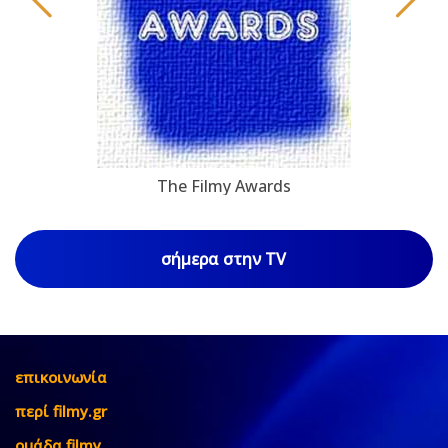
The Filmy Awards
σήμερα στην TV
επικοινωνία
περί filmy.gr
ομάδα filmy