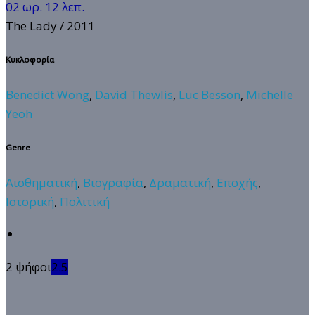
02 ωρ. 12 λεπ.
The Lady
/ 2011
Κυκλοφορία
Benedict Wong
,
David Thewlis
,
Luc Besson
,
Michelle
Yeoh
Genre
Αισθηματική
,
Βιογραφία
,
Δραματική
,
Εποχής
,
Ιστορική
,
Πολιτική
2 ψήφοι
2.5