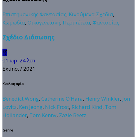
Επιστημονικής Φαντασίας
,
Κινούμενα Σχέδια
,
Κωμωδία
,
Οικογενειακή
,
Περιπέτεια
,
Φαντασίας
Σχέδιο Διάσωσης
👎
01 ωρ. 24 λεπ.
Extinct
/ 2021
Κυκλοφορία
Benedict Wong
,
Catherine O’Hara
,
Henry Winkler
,
Jon
Lovitz
,
Ken Jeong
,
Nick Frost
,
Richard Kind
,
Tom
Hollander
,
Tom Kenny
,
Zazie Beetz
Genre