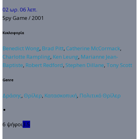
02 ωρ. 06 λεπ.
Spy Game
/ 2001
Κυκλοφορία
Benedict Wong
,
Brad Pitt
,
Catherine McCormack
,
Charlotte Rampling
,
Ken Leung
,
Marianne Jean-
Baptiste
,
Robert Redford
,
Stephen Dillane
,
Tony Scott
Genre
Δράσης
,
Θρίλερ
,
Κατασκοπική
,
Πολιτικό Θρίλερ
6 ψήφοι
3.5