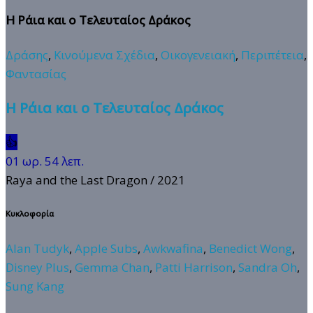
Η Ράια και ο Τελευταίος Δράκος
Δράσης
,
Κινούμενα Σχέδια
,
Οικογενειακή
,
Περιπέτεια
,
Φαντασίας
Η Ράια και ο Τελευταίος Δράκος
👍
01 ωρ. 54 λεπ.
Raya and the Last Dragon
/ 2021
Κυκλοφορία
Alan Tudyk
,
Apple Subs
,
Awkwafina
,
Benedict Wong
,
Disney Plus
,
Gemma Chan
,
Patti Harrison
,
Sandra Oh
,
Sung Kang