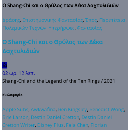
Ο Shang-Chi και ο Θρύλος των Δέκα Δαχτυλιδιών
Δράσης
,
Επιστημονικής Φαντασίας
,
Έπος
,
Περιπέτεια
,
Πολεμικών Τεχνών
,
Υπερήρωες
,
Φαντασίας
Ο Shang-Chi και ο Θρύλος των Δέκα
Δαχτυλιδιών
👍
02 ωρ. 12 λεπ.
Shang-Chi and the Legend of the Ten Rings
/ 2021
Κυκλοφορία
Apple Subs
,
Awkwafina
,
Ben Kingsley
,
Benedict Wong
,
Brie Larson
,
Destin Daniel Cretton
,
Destin Daniel
Cretton Writer
,
Disney Plus
,
Fala Chen
,
Florian