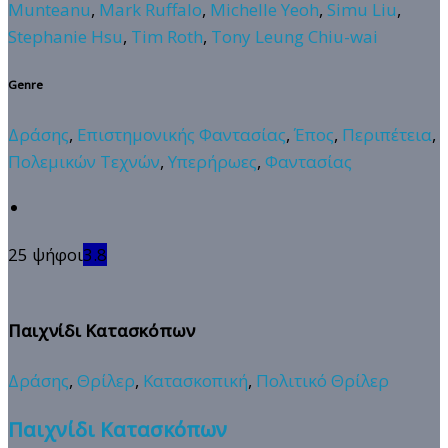
Munteanu
,
Mark Ruffalo
,
Michelle Yeoh
,
Simu Liu
,
Stephanie Hsu
,
Tim Roth
,
Tony Leung Chiu-wai
Genre
Δράσης
,
Επιστημονικής Φαντασίας
,
Έπος
,
Περιπέτεια
,
Πολεμικών Τεχνών
,
Υπερήρωες
,
Φαντασίας
25 ψήφοι
3.8
Παιχνίδι Κατασκόπων
Δράσης
,
Θρίλερ
,
Κατασκοπική
,
Πολιτικό Θρίλερ
Παιχνίδι Κατασκόπων