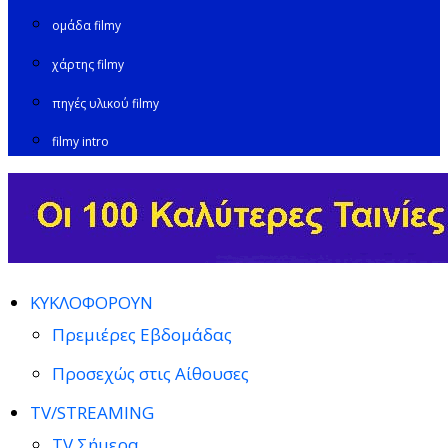
ομάδα filmy
χάρτης filmy
πηγές υλικού filmy
filmy intro
ΚΥΚΛΟΦΟΡΟΥΝ
Πρεμιέρες Εβδομάδας
Προσεχώς στις Αίθουσες
TV/STREAMING
TV Σήμερα