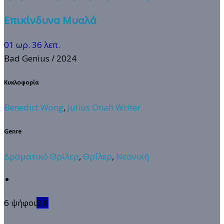
Επικίνδυνα Μυαλά
01 ωρ. 36 λεπ.
Bad Genius
/ 2024
Κυκλοφορία
Benedict Wong
,
Julius Onah Writer
Genre
Δραματικό Θρίλερ
,
Θρίλερ
,
Νεανική
6 ψήφοι
3.8