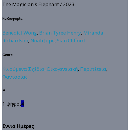
The Magician's Elephant
/ 2023
Κυκλοφορία
Benedict Wong
,
Brian Tyree Henry
,
Miranda
Richardson
,
Noah Jupe
,
Sian Clifford
Genre
Κινούμενα Σχέδια
,
Οικογενειακή
,
Περιπέτεια
,
Φαντασίας
1 ψήφοι
4
Εννιά Ημέρες