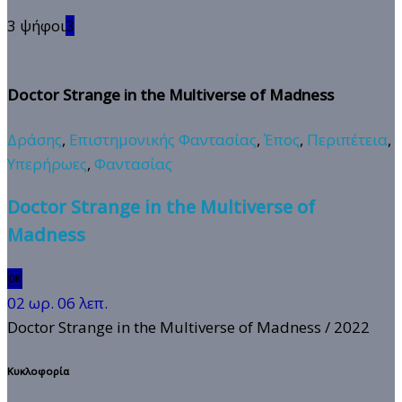
3 ψήφοι
3
Doctor Strange in the Multiverse of Madness
Δράσης
,
Επιστημονικής Φαντασίας
,
Έπος
,
Περιπέτεια
,
Υπερήρωες
,
Φαντασίας
Doctor Strange in the Multiverse of
Madness
🆗
02 ωρ. 06 λεπ.
Doctor Strange in the Multiverse of Madness
/ 2022
Κυκλοφορία