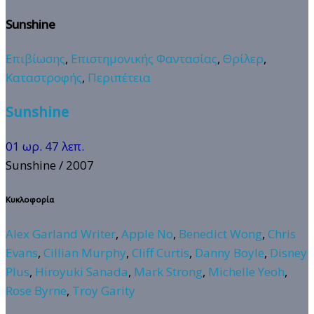
Sunshine
Επιβίωσης
,
Επιστημονικής Φαντασίας
,
Θρίλερ
,
Καταστροφής
,
Περιπέτεια
Sunshine
01 ωρ. 47 λεπ.
Sunshine
/ 2007
Κυκλοφορία
Alex Garland Writer
,
Apple No
,
Benedict Wong
,
Chris
Evans
,
Cillian Murphy
,
Cliff Curtis
,
Danny Boyle
,
Disney
Plus
,
Hiroyuki Sanada
,
Mark Strong
,
Michelle Yeoh
,
Rose Byrne
,
Troy Garity