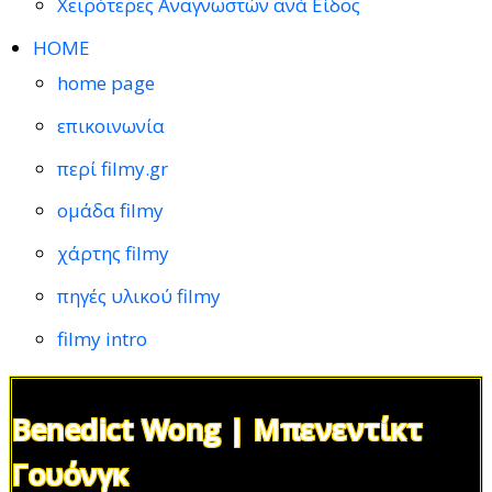
Χειρότερες Αναγνωστών ανά Είδος
HOME
home page
επικοινωνία
περί filmy.gr
ομάδα filmy
χάρτης filmy
πηγές υλικού filmy
filmy intro
Benedict Wong | Μπενεντίκτ
Γουόνγκ