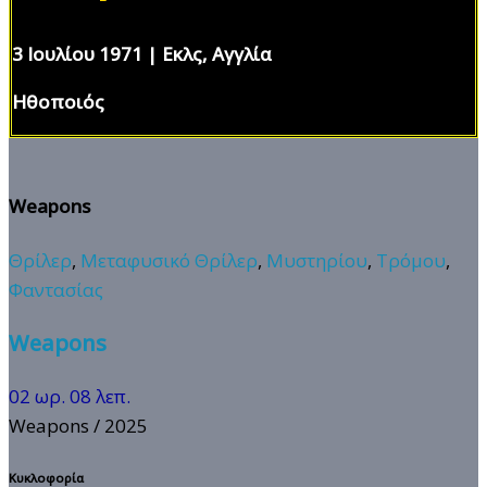
3 Ιουλίου 1971 | Εκλς, Αγγλία
Ηθοποιός
Weapons
Θρίλερ
,
Μεταφυσικό Θρίλερ
,
Μυστηρίου
,
Τρόμου
,
Φαντασίας
Weapons
02 ωρ. 08 λεπ.
Weapons
/ 2025
Κυκλοφορία