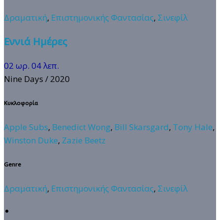
Δραματική
,
Επιστημονικής Φαντασίας
,
Σινεφίλ
Εννιά Ημέρες
02 ωρ. 04 λεπ.
Nine Days
/ 2020
Κυκλοφορία
Apple Subs
,
Benedict Wong
,
Bill Skarsgard
,
Tony Hale
,
Winston Duke
,
Zazie Beetz
Genre
Δραματική
,
Επιστημονικής Φαντασίας
,
Σινεφίλ