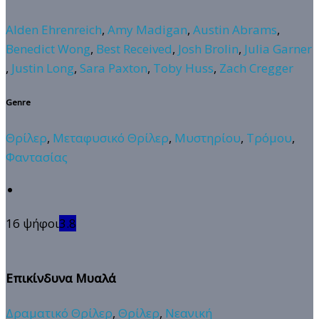
Alden Ehrenreich
,
Amy Madigan
,
Austin Abrams
,
Benedict Wong
,
Best Received
,
Josh Brolin
,
Julia Garner
,
Justin Long
,
Sara Paxton
,
Toby Huss
,
Zach Cregger
Genre
Θρίλερ
,
Μεταφυσικό Θρίλερ
,
Μυστηρίου
,
Τρόμου
,
Φαντασίας
16 ψήφοι
3.8
Επικίνδυνα Μυαλά
Δραματικό Θρίλερ
,
Θρίλερ
,
Νεανική