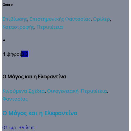
Genre
Επιβίωσης
,
Επιστημονικής Φαντασίας
,
Θρίλερ
,
Καταστροφής
,
Περιπέτεια
4 ψήφοι
3.3
Ο Μάγος και η Ελεφαντίνα
Κινούμενα Σχέδια
,
Οικογενειακή
,
Περιπέτεια
,
Φαντασίας
Ο Μάγος και η Ελεφαντίνα
01 ωρ. 39 λεπ.