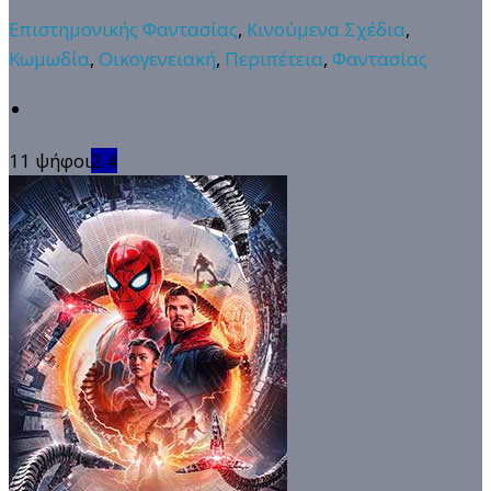
Επιστημονικής Φαντασίας
,
Κινούμενα Σχέδια
,
Κωμωδία
,
Οικογενειακή
,
Περιπέτεια
,
Φαντασίας
11 ψήφοι
2.4