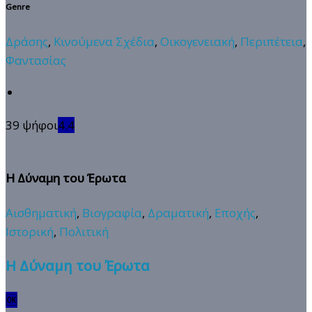
Genre
Δράσης
,
Κινούμενα Σχέδια
,
Οικογενειακή
,
Περιπέτεια
,
Φαντασίας
39 ψήφοι
4.4
Η Δύναμη του Έρωτα
Αισθηματική
,
Βιογραφία
,
Δραματική
,
Εποχής
,
Ιστορική
,
Πολιτική
Η Δύναμη του Έρωτα
🆗