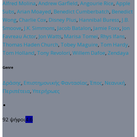
Alfred Molina
,
Andrew Garfield
,
Angourie Rice
,
Apple
Subs
,
Arian Moayed
,
Benedict Cumberbatch
,
Benedict
Wong
,
Charlie Cox
,
Disney Plus
,
Hannibal Buress
,
J.B.
Smoove
,
J.K. Simmons
,
Jacob Batalon
,
Jamie Foxx
,
Jon
Favreau Actor
,
Jon Watts
,
Marisa Tomei
,
Rhys Ifans
,
Thomas Haden Church
,
Tobey Maguire
,
Tom Hardy
,
Tom Holland
,
Tony Revolori
,
Willem Dafoe
,
Zendaya
Genre
Δράσης
,
Επιστημονικής Φαντασίας
,
Έπος
,
Νεανική
,
Περιπέτεια
,
Υπερήρωες
92 ψήφοι
4.6