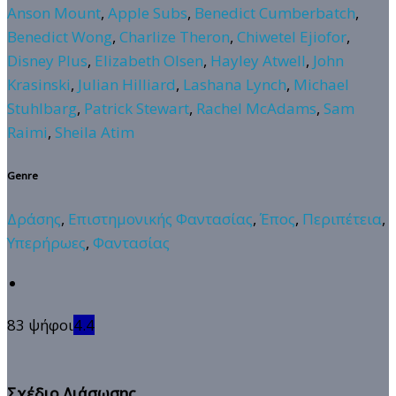
Anson Mount
,
Apple Subs
,
Benedict Cumberbatch
,
Benedict Wong
,
Charlize Theron
,
Chiwetel Ejiofor
,
Disney Plus
,
Elizabeth Olsen
,
Hayley Atwell
,
John
Krasinski
,
Julian Hilliard
,
Lashana Lynch
,
Michael
Stuhlbarg
,
Patrick Stewart
,
Rachel McAdams
,
Sam
Raimi
,
Sheila Atim
Genre
Δράσης
,
Επιστημονικής Φαντασίας
,
Έπος
,
Περιπέτεια
,
Υπερήρωες
,
Φαντασίας
83 ψήφοι
4.4
Σχέδιο Διάσωσης