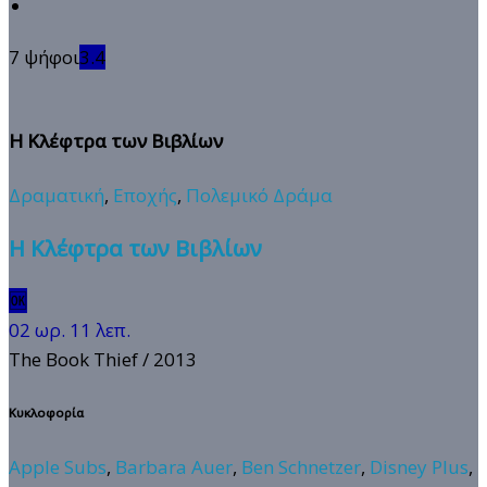
7 ψήφοι
3.4
Η Κλέφτρα των Βιβλίων
Δραματική
,
Εποχής
,
Πολεμικό Δράμα
Η Κλέφτρα των Βιβλίων
🆗
02 ωρ. 11 λεπ.
The Book Thief
/ 2013
Κυκλοφορία
Apple Subs
,
Barbara Auer
,
Ben Schnetzer
,
Disney Plus
,