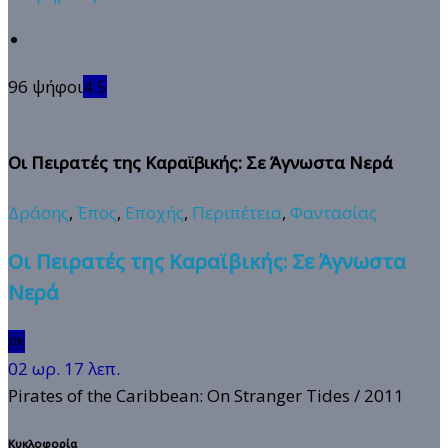
96 ψήφοι
4.5
Οι Πειρατές της Καραϊβικής: Σε Άγνωστα Νερά
Δράσης
,
Έπος
,
Εποχής
,
Περιπέτεια
,
Φαντασίας
Οι Πειρατές της Καραϊβικής: Σε Άγνωστα
Νερά
🆗
02 ωρ. 17 λεπ.
Pirates of the Caribbean: On Stranger Tides
/ 2011
Κυκλοφορία