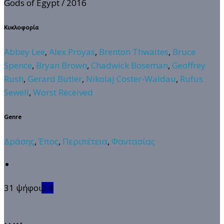
Gods of Egypt
/ 2016
Κυκλοφορία
Abbey Lee
,
Alex Proyas
,
Brenton Thwaites
,
Bruce
Spence
,
Bryan Brown
,
Chadwick Boseman
,
Geoffrey
Rush
,
Gerard Butler
,
Nikolaj Coster-Waldau
,
Rufus
Sewell
,
Worst Received
Genre
Δράσης
,
Έπος
,
Περιπέτεια
,
Φαντασίας
31 ψήφοι
2.8