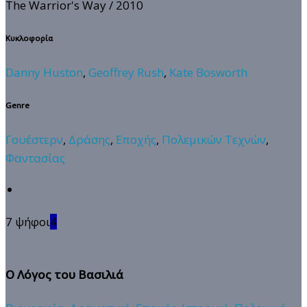
The Warrior's Way
/ 2010
Κυκλοφορία
Danny Huston
,
Geoffrey Rush
,
Kate Bosworth
Genre
Γουέστερν
,
Δράσης
,
Εποχής
,
Πολεμικών Τεχνών
,
Φαντασίας
7 ψήφοι
4
Ο Λόγος του Βασιλιά