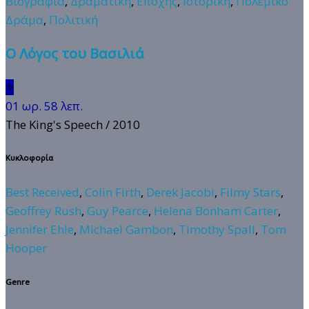
Βιογραφία
,
Δραματική
,
Εποχής
,
Ιστορική
,
Πολεμικό
Δράμα
,
Πολιτική
Ο Λόγος του Βασιλιά
⭐
01 ωρ. 58 λεπ.
The King's Speech
/ 2010
Κυκλοφορία
Best Received
,
Colin Firth
,
Derek Jacobi
,
Filmy Stars
,
Geoffrey Rush
,
Guy Pearce
,
Helena Bonham Carter
,
Jennifer Ehle
,
Michael Gambon
,
Timothy Spall
,
Tom
Hooper
Genre