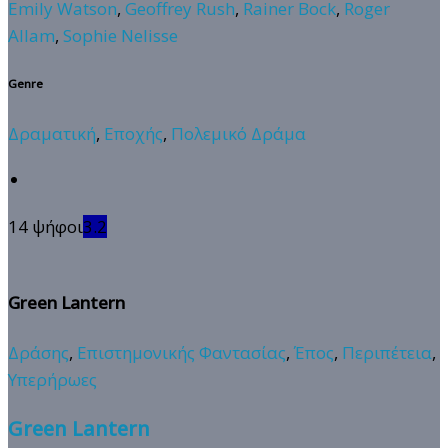
Emily Watson
,
Geoffrey Rush
,
Rainer Bock
,
Roger
Allam
,
Sophie Nelisse
Genre
Δραματική
,
Εποχής
,
Πολεμικό Δράμα
14 ψήφοι
3.2
Green Lantern
Δράσης
,
Επιστημονικής Φαντασίας
,
Έπος
,
Περιπέτεια
,
Υπερήρωες
Green Lantern