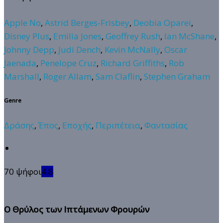
Apple No
,
Astrid Berges-Frisbey
,
Deobia Oparei
,
Disney Plus
,
Emilia Jones
,
Geoffrey Rush
,
Ian McShane
,
Johnny Depp
,
Judi Dench
,
Kevin McNally
,
Oscar
Jaenada
,
Penelope Cruz
,
Richard Griffiths
,
Rob
Marshall
,
Roger Allam
,
Sam Claflin
,
Stephen Graham
Genre
Δράσης
,
Έπος
,
Εποχής
,
Περιπέτεια
,
Φαντασίας
70 ψήφοι
4.8
Ο Θρύλος των Ιπτάμενων Φρουρών