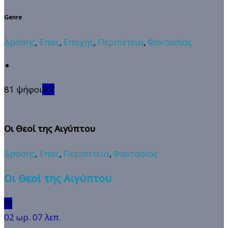
Genre
Δράσης
,
Έπος
,
Εποχής
,
Περιπέτεια
,
Φαντασίας
81 ψήφοι
4.7
Οι Θεοί της Αιγύπτου
Δράσης
,
Έπος
,
Περιπέτεια
,
Φαντασίας
Οι Θεοί της Αιγύπτου
👎
02 ωρ. 07 λεπ.