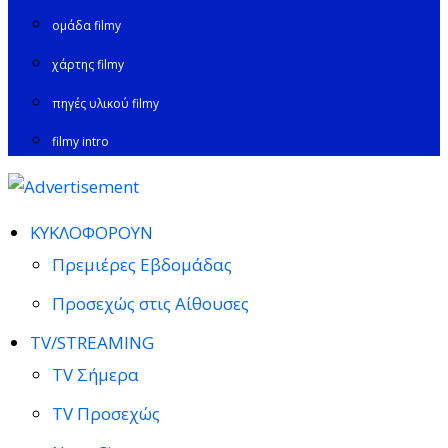
ομάδα filmy
χάρτης filmy
πηγές υλικού filmy
filmy intro
ΚΥΚΛΟΦΟΡΟΥΝ
Πρεμιέρες Εβδομάδας
Προσεχώς στις Αίθουσες
TV/STREAMING
TV Σήμερα
TV Προσεχώς