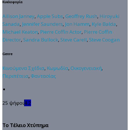
Κυκλοφορία
Allison Janney
,
Apple Subs
,
Geoffrey Rush
,
Hiroyuki
Sanada
,
Jennifer Saunders
,
Jon Hamm
,
Kyle Balda
,
Michael Keaton
,
Pierre Coffin Actor
,
Pierre Coffin
Director
,
Sandra Bullock
,
Steve Carell
,
Steve Coogan
Genre
Κινούμενα Σχέδια
,
Κωμωδία
,
Οικογενειακή
,
Περιπέτεια
,
Φαντασίας
25 ψήφοι
4.2
Το Τέλειο Χτύπημα