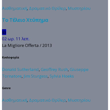
Αισθηματική
,
Δραματικό Θρίλερ
,
Μυστηρίου
Το Τέλειο Χτύπημα
👍
02 ωρ. 11 λεπ.
La Migliore Offerta
/ 2013
Κυκλοφορία
Donald Sutherland
,
Geoffrey Rush
,
Giuseppe
Tornatore
,
Jim Sturgess
,
Sylvia Hoeks
Genre
Αισθηματική
,
Δραματικό Θρίλερ
,
Μυστηρίου