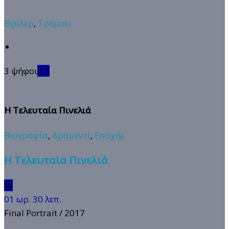
Θρίλερ
,
Τρόμου
3 ψήφοι
2.3
Η Τελευταία Πινελιά
Βιογραφία
,
Δραμεντί
,
Εποχής
Η Τελευταία Πινελιά
🆗
01 ωρ. 30 λεπ.
Final Portrait
/ 2017