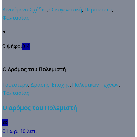
Κινούμενα Σχέδια
,
Οικογενειακή
,
Περιπέτεια
,
Φαντασίας
9 ψήφοι
3.4
Ο Δρόμος του Πολεμιστή
Γουέστερν
,
Δράσης
,
Εποχής
,
Πολεμικών Τεχνών
,
Φαντασίας
Ο Δρόμος του Πολεμιστή
🆗
01 ωρ. 40 λεπ.