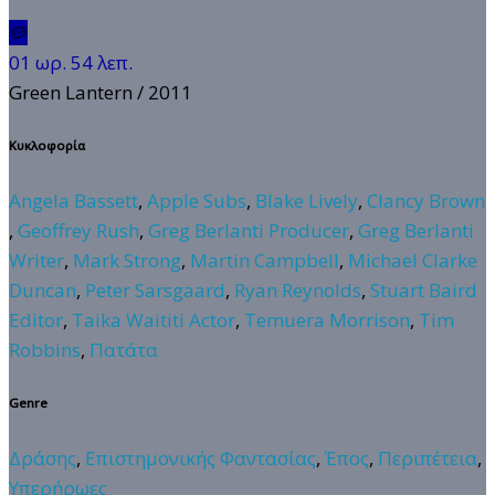
🥔
01 ωρ. 54 λεπ.
Green Lantern
/ 2011
Κυκλοφορία
Angela Bassett
,
Apple Subs
,
Blake Lively
,
Clancy Brown
,
Geoffrey Rush
,
Greg Berlanti Producer
,
Greg Berlanti
Writer
,
Mark Strong
,
Martin Campbell
,
Michael Clarke
Duncan
,
Peter Sarsgaard
,
Ryan Reynolds
,
Stuart Baird
Editor
,
Taika Waititi Actor
,
Temuera Morrison
,
Tim
Robbins
,
Πατάτα
Genre
Δράσης
,
Επιστημονικής Φαντασίας
,
Έπος
,
Περιπέτεια
,
Υπερήρωες