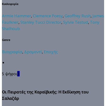
Κυκλοφορία
Armie Hammer
,
Clemence Poesy
,
Geoffrey Rush
,
James
Faulkner
,
Stanley Tucci Director
,
Sylvie Testud
,
Tony
Shalhoub
Genre
Βιογραφία
,
Δραμεντί
,
Εποχής
5 ψήφοι
3
Οι Πειρατές της Καραϊβικής: Η Εκδίκηση του
Σαλαζάρ