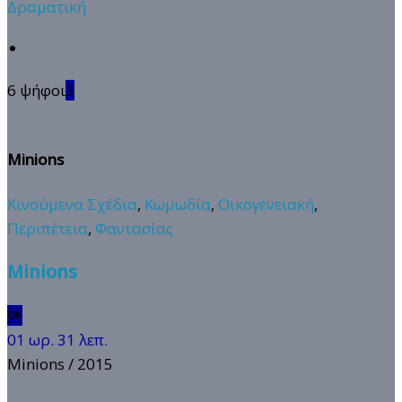
Δραματική
6 ψήφοι
3
Minions
Κινούμενα Σχέδια
,
Κωμωδία
,
Οικογενειακή
,
Περιπέτεια
,
Φαντασίας
Minions
🆗
01 ωρ. 31 λεπ.
Minions
/ 2015