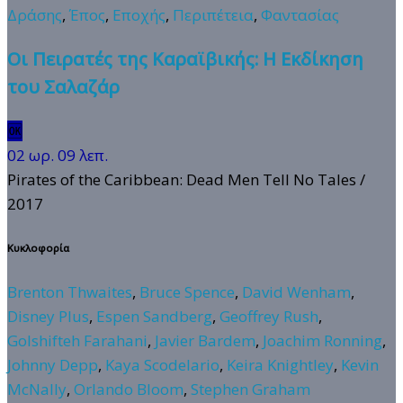
Δράσης
,
Έπος
,
Εποχής
,
Περιπέτεια
,
Φαντασίας
Οι Πειρατές της Καραϊβικής: Η Εκδίκηση
του Σαλαζάρ
🆗
02 ωρ. 09 λεπ.
Pirates of the Caribbean: Dead Men Tell No Tales
/
2017
Κυκλοφορία
Brenton Thwaites
,
Bruce Spence
,
David Wenham
,
Disney Plus
,
Espen Sandberg
,
Geoffrey Rush
,
Golshifteh Farahani
,
Javier Bardem
,
Joachim Ronning
,
Johnny Depp
,
Kaya Scodelario
,
Keira Knightley
,
Kevin
McNally
,
Orlando Bloom
,
Stephen Graham