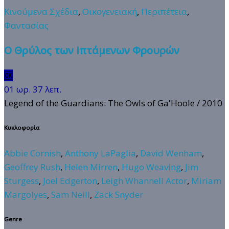
Κινούμενα Σχέδια
,
Οικογενειακή
,
Περιπέτεια
,
Φαντασίας
Ο Θρύλος των Ιπτάμενων Φρουρών
🆗
01 ωρ. 37 λεπ.
Legend of the Guardians: The Owls of Ga'Hoole
/ 2010
Κυκλοφορία
Abbie Cornish
,
Anthony LaPaglia
,
David Wenham
,
Geoffrey Rush
,
Helen Mirren
,
Hugo Weaving
,
Jim
Sturgess
,
Joel Edgerton
,
Leigh Whannell Actor
,
Miriam
Margolyes
,
Sam Neill
,
Zack Snyder
Genre