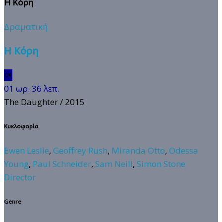
Η Κόρη
Δραματική
Η Κόρη
🆗
01 ωρ. 36 λεπ.
The Daughter
/ 2015
Κυκλοφορία
Ewen Leslie
,
Geoffrey Rush
,
Miranda Otto
,
Odessa
Young
,
Paul Schneider
,
Sam Neill
,
Simon Stone
Director
Genre