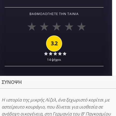
ΒΑΘΜΟΛΟΓΉΣΤΕ ΤΗΝ ΤΑΙΝΊΑ
3.2
14 ψήφοι
ΣΥΝΟΨΗ
Η ιστορία της μικρής Λίζελ, ένα ξεχωριστό κορίτσι με
αστείρευτο κουράγιο, που δίνεται για υιοθεσία σε
ανάδοχη οικογένεια, στη Γερμανία του Β’ Παγκοσμίου