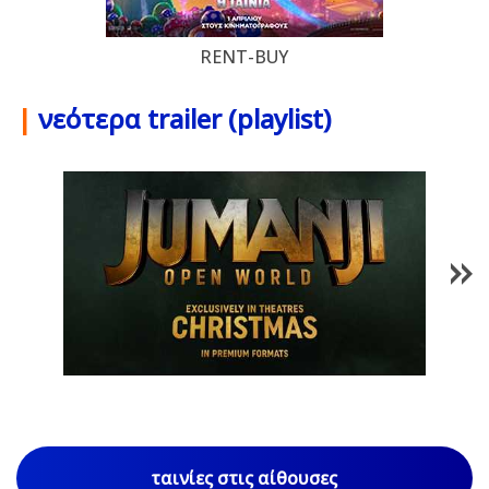
RENT-BUY
|
νεότερα trailer (playlist)
1
/
85
ταινίες στις αίθουσες