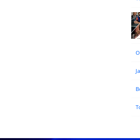
Ο
J
Β
Τ