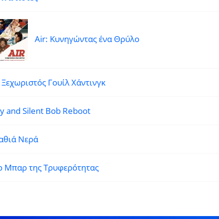
Air: Κυνηγώντας ένα Θρύλο
 Ξεχωριστός Γουίλ Χάντινγκ
ay and Silent Bob Reboot
αθιά Νερά
ο Μπαρ της Τρυφερότητας