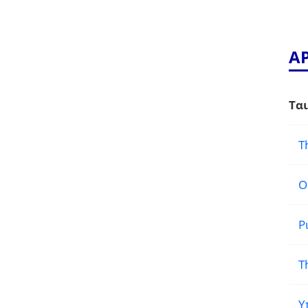
Α
Ται
T
Ο
Ρ
T
Υ