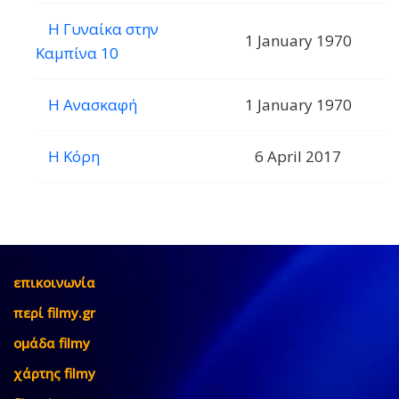
Η Γυναίκα στην
1 January 1970
Καμπίνα 10
Η Ανασκαφή
1 January 1970
Η Κόρη
6 April 2017
επικοινωνία
περί filmy.gr
ομάδα filmy
χάρτης filmy