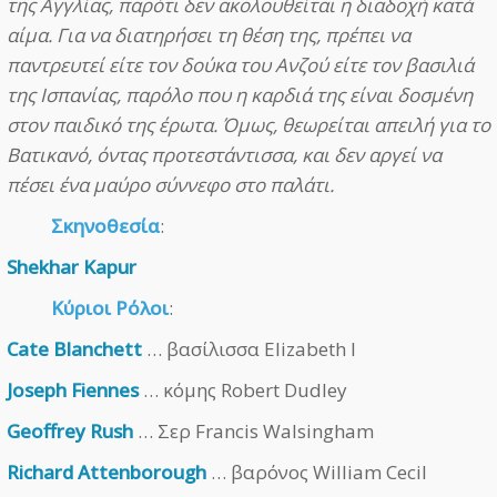
της Αγγλίας, παρότι δεν ακολουθείται η διαδοχή κατά
αίμα. Για να διατηρήσει τη θέση της, πρέπει να
παντρευτεί είτε τον δούκα του Ανζού είτε τον βασιλιά
της Ισπανίας, παρόλο που η καρδιά της είναι δοσμένη
στον παιδικό της έρωτα. Όμως, θεωρείται απειλή για το
Βατικανό, όντας προτεστάντισσα, και δεν αργεί να
πέσει ένα μαύρο σύννεφο στο παλάτι.
Σκηνοθεσία
:
Shekhar Kapur
Κύριοι Ρόλοι
:
Cate Blanchett
… βασίλισσα Elizabeth I
Joseph Fiennes
… κόμης Robert Dudley
Geoffrey Rush
… Σερ Francis Walsingham
Richard Attenborough
… βαρόνος William Cecil