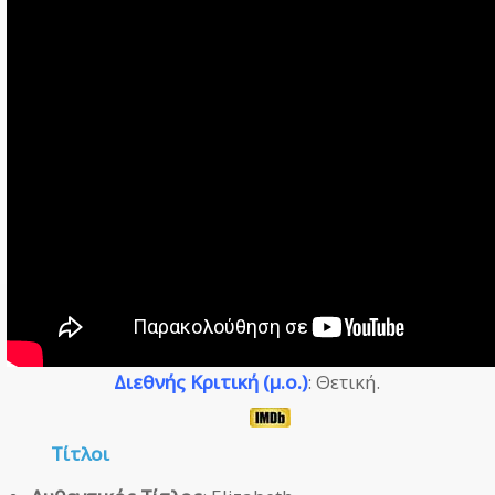
Διεθνής Κριτική (μ.ο.)
: Θετική.
Τίτλοι