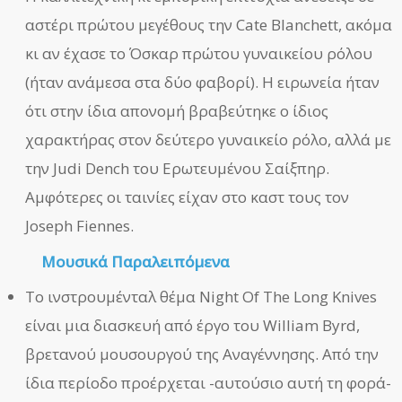
αστέρι πρώτου μεγέθους την Cate Blanchett, ακόμα
κι αν έχασε το Όσκαρ πρώτου γυναικείου ρόλου
(ήταν ανάμεσα στα δύο φαβορί). Η ειρωνεία ήταν
ότι στην ίδια απονομή βραβεύτηκε ο ίδιος
χαρακτήρας στον δεύτερο γυναικείο ρόλο, αλλά με
την Judi Dench του Ερωτευμένου Σαίξπηρ.
Αμφότερες οι ταινίες είχαν στο καστ τους τον
Joseph Fiennes.
Μουσικά Παραλειπόμενα
Το ινστρουμένταλ θέμα Night Of The Long Knives
είναι μια διασκευή από έργο του William Byrd,
βρετανού μουσουργού της Αναγέννησης. Από την
ίδια περίοδο προέρχεται -αυτούσιο αυτή τη φορά-