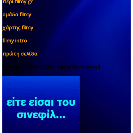
περί filmy.gr
ομάδα filmy
χάρτης filmy
filmy intro
πρώτη σελίδα
filmy.gr © 2017-2025 | all rights reserved