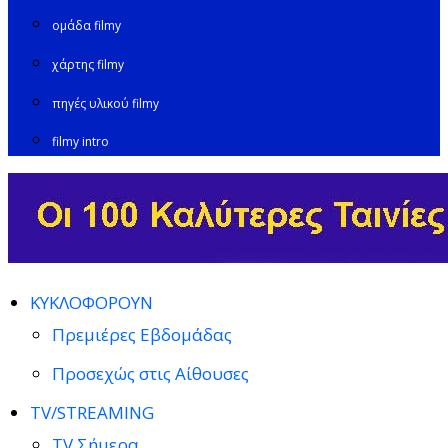
ομάδα filmy
χάρτης filmy
πηγές υλικού filmy
filmy intro
ΚΥΚΛΟΦΟΡΟΥΝ
Πρεμιέρες Εβδομάδας
Προσεχώς στις Αίθουσες
TV/STREAMING
TV Σήμερα