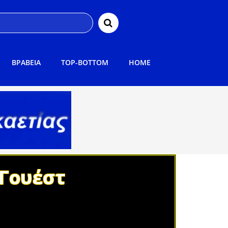
ΒΡΑΒΕΙΑ
TOP-BOTTOM
HOME
 Γουέστ