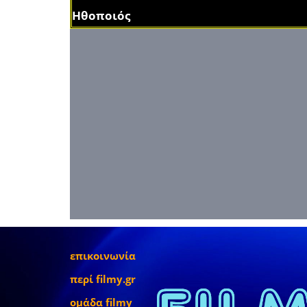
Ηθοποιός
επικοινωνία
περί filmy.gr
ομάδα filmy