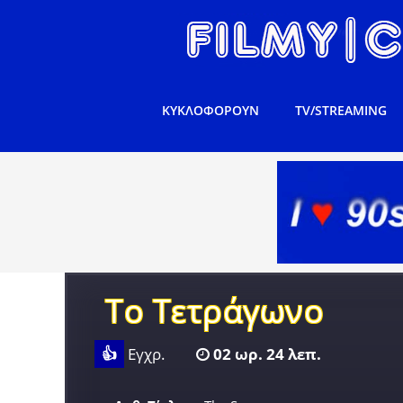
ΚΥΚΛΟΦΟΡΟΥΝ
TV/STREAMING
Το Τετράγωνο
👍
Εγχρ.
02 ωρ. 24 λεπ.