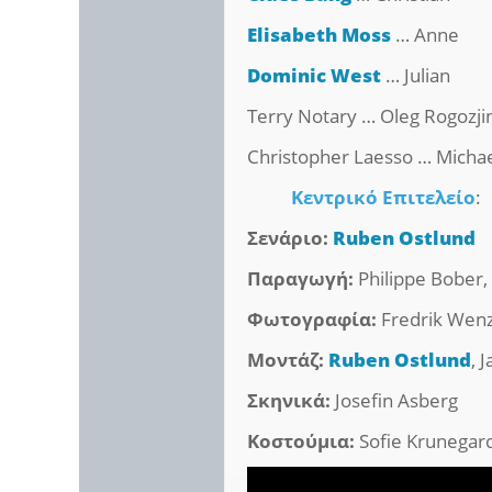
Elisabeth Moss
… Anne
Dominic West
… Julian
Terry Notary … Oleg Rogozji
Christopher Laesso … Micha
Κεντρικό Επιτελείο
:
Σενάριο:
Ruben Ostlund
Παραγωγή:
Philippe Bober
Φωτογραφία:
Fredrik Wenz
Μοντάζ:
Ruben Ostlund
, 
Σκηνικά:
Josefin Asberg
Κοστούμια:
Sofie Krunegar