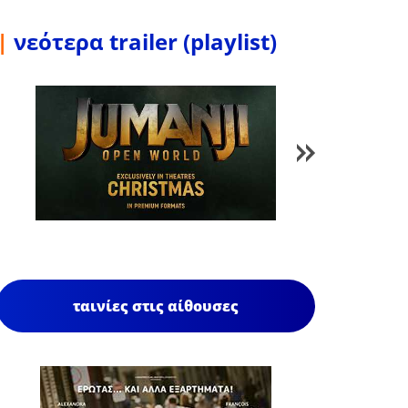
|
νεότερα trailer (playlist)
1
/
85
ταινίες στις αίθουσες