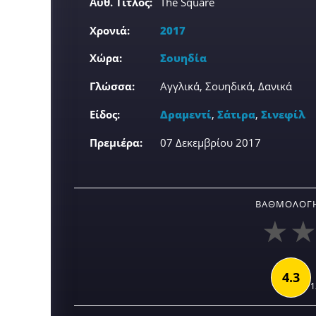
Αυθ. Τίτλος:
The Square
Χρονιά:
2017
Χώρα:
Σουηδία
Γλώσσα:
Αγγλικά, Σουηδικά, Δανικά
Είδος:
Δραμεντί
,
Σάτιρα
,
Σινεφίλ
Πρεμιέρα:
07 Δεκεμβρίου 2017
ΒΑΘΜΟΛΟΓΉ
4.3
1