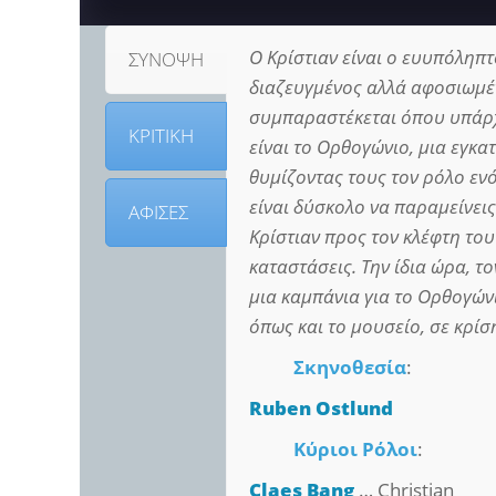
Ο Κρίστιαν είναι ο ευυπόληπ
ΣΥΝΟΨΗ
διαζευγμένος αλλά αφοσιωμέν
συμπαραστέκεται όπου υπάρχ
ΚΡΙΤΙΚΗ
είναι το Ορθογώνιο, μια εγκ
θυμίζοντας τους τον ρόλο εν
είναι δύσκολο να παραμείνεις
ΑΦΙΣΕΣ
Κρίστιαν προς τον κλέφτη του
καταστάσεις. Την ίδια ώρα, τ
μια καμπάνια για το Ορθογώνι
όπως και το μουσείο, σε κρίσ
Σκηνοθεσία
:
Ruben Ostlund
Κύριοι Ρόλοι
:
Claes Bang
… Christian