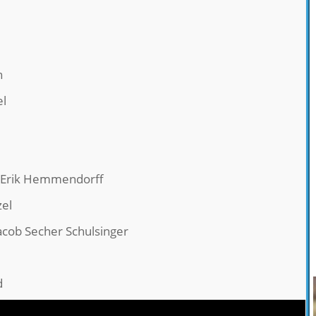
n
el
, Erik Hemmendorff
el
Jacob Secher Schulsinger
d