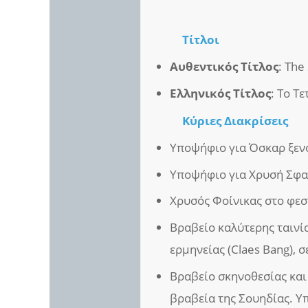
Τίτλοι
Αυθεντικός Τίτλος
: The
Ελληνικός Τίτλος
: Το Τ
Κύριες Διακρίσεις
Υποψήφιο για Όσκαρ ξενό
Υποψήφιο για Χρυσή Σφαί
Χρυσός Φοίνικας στο φεσ
Βραβείο καλύτερης ταινί
ερμηνείας (Claes Bang), 
Βραβείο σκηνοθεσίας και
βραβεία της Σουηδίας. Υ