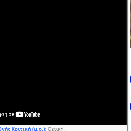
θνής Κριτική (μ.ο.)
: Θετική.