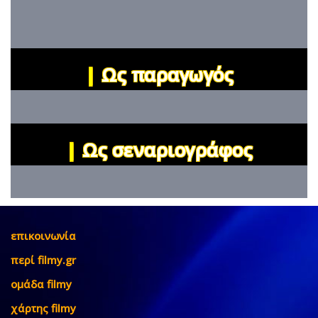
|
Ως παραγωγός
|
Ως σεναριογράφος
επικοινωνία
περί filmy.gr
ομάδα filmy
χάρτης filmy