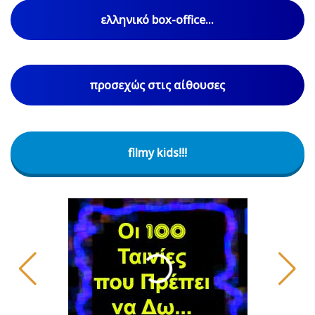
ελληνικό box-office...
προσεχώς στις αίθουσες
filmy kids!!!