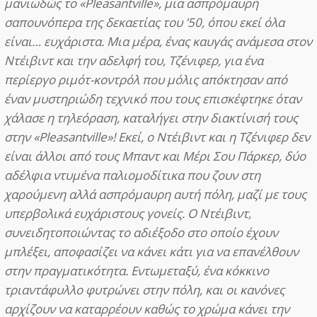
μανιωδώς το «Pleasantville», μια ασπρόμαυρη
σαπουνόπερα της δεκαετίας του ’50, όπου εκεί όλα
είναι… ευχάριστα. Μια μέρα, ένας καυγάς ανάμεσα στον
Ντέιβιντ και την αδελφή του, Τζένιφερ, για ένα
περίεργο ριμότ-κοντρόλ που μόλις απόκτησαν από
έναν μυστηριώδη τεχνικό που τους επισκέφτηκε όταν
χάλασε η τηλεόραση, καταλήγει στην διακτίνισή τους
στην «Pleasantville»! Εκεί, ο Ντέιβιντ και η Τζένιφερ δεν
είναι άλλοι από τους Μπαντ και Μέρι Σου Πάρκερ, δύο
αδέλφια ντυμένα παλιομοδίτικα που ζουν στη
χαρούμενη αλλά ασπρόμαυρη αυτή πόλη, μαζί με τους
υπερβολικά ευχάριστους γονείς. Ο Ντέιβιντ,
συνειδητοποιώντας το αδιέξοδο στο οποίο έχουν
μπλέξει, αποφασίζει να κάνει κάτι για να επανέλθουν
στην πραγματικότητα. Εντωμεταξύ, ένα κόκκινο
τριαντάφυλλο φυτρώνει στην πόλη, και οι κανόνες
αρχίζουν να καταρρέουν καθώς το χρώμα κάνει την