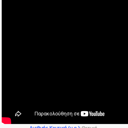
Διεθνής Κριτική (μ.ο.)
: Θετική.