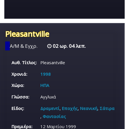
Pleasantville
Α/Μ & Εγχρ.
02 ωρ. 04 λεπ.
Αυθ. Τίτλος:
Pleasantville
Χρονιά:
1998
Χώρα:
ΗΠΑ
Γλώσσα:
Αγγλικά
Είδος:
Δραμεντί
,
Εποχής
,
Νεανική
,
Σάτιρα
,
Φαντασίας
Πρεμιέρα:
12 Μαρτίου 1999