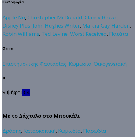
Κυκλοφορία
Apple No
,
Christopher McDonald
,
Clancy Brown
,
Disney Plus
,
John Hughes Writer
,
Marcia Gay Harden
,
Robin Williams
,
Ted Levine
,
Worst Received
,
Πατάτα
Genre
Επιστημονικής Φαντασίας
,
Κωμωδία
,
Οικογενειακή
9 ψήφοι
3.4
Με το Δάχτυλο στο Μπουκάλι
Δράσης
,
Κατασκοπική
,
Κωμωδία
,
Παρωδία