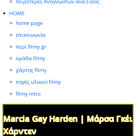
Χειρότερες Αναγνωστών ανά Είδος
HOME
home page
επικοινωνία
περί filmy.gr
ομάδα filmy
χάρτης filmy
πηγές υλικού filmy
filmy intro
Marcia Gay Harden | Μάρσα Γκέι
Χάρντεν