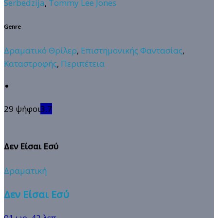
Serbedzija
,
Tommy Lee Jones
Genre
Δραματικό Θρίλερ
,
Επιστημονικής Φαντασίας
,
Καταστροφής
,
Περιπέτεια
29 ψήφοι
3.7
Δεν Είσαι Εσύ
Δραματική
Δεν Είσαι Εσύ
01 ωρ. 42 λεπ.