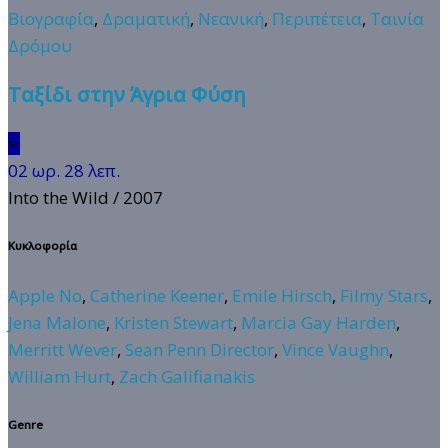
Βιογραφία
,
Δραματική
,
Νεανική
,
Περιπέτεια
,
Ταινία
Δρόμου
Ταξίδι στην Άγρια Φύση
⭐
02 ωρ. 28 λεπ.
Into the Wild
/ 2007
Κυκλοφορία
Apple No
,
Catherine Keener
,
Emile Hirsch
,
Filmy Stars
,
Jena Malone
,
Kristen Stewart
,
Marcia Gay Harden
,
Merritt Wever
,
Sean Penn Director
,
Vince Vaughn
,
William Hurt
,
Zach Galifianakis
Genre