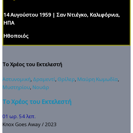
14 Αυγούστου 1959 | Σαν Ντιέγκο, Καλιφόρνια,
ΗΠΑ
Ηθοποιός
Το Χρέος του Εκτελεστή
Αστυνομική
,
Δραμεντί
,
Θρίλερ
,
Μαύρη Κωμωδία
,
Μυστηρίου
,
Νουάρ
Το Χρέος του Εκτελεστή
01 ωρ. 54 λεπ.
Knox Goes Away
/ 2023