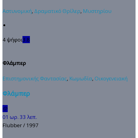
Αστυνομική
,
Δραματικό Θρίλερ
,
Μυστηρίου
4 ψήφοι
3.8
Φλάμπερ
Επιστημονικής Φαντασίας
,
Κωμωδία
,
Οικογενειακή
Φλάμπερ
🥔
01 ωρ. 33 λεπ.
Flubber
/ 1997