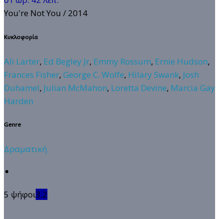
You're Not You
/ 2014
Κυκλοφορία
Ali Larter
,
Ed Begley Jr
,
Emmy Rossum
,
Ernie Hudson
,
Frances Fisher
,
George C. Wolfe
,
Hilary Swank
,
Josh
Duhamel
,
Julian McMahon
,
Loretta Devine
,
Marcia Gay
Harden
Genre
Δραματική
5 ψήφοι
3.2