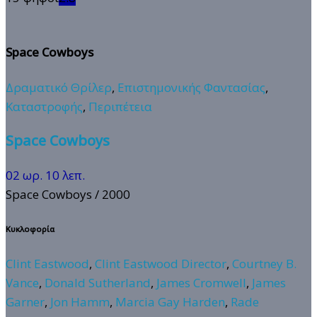
Space Cowboys
Δραματικό Θρίλερ
,
Επιστημονικής Φαντασίας
,
Καταστροφής
,
Περιπέτεια
Space Cowboys
02 ωρ. 10 λεπ.
Space Cowboys
/ 2000
Κυκλοφορία
Clint Eastwood
,
Clint Eastwood Director
,
Courtney B.
Vance
,
Donald Sutherland
,
James Cromwell
,
James
Garner
,
Jon Hamm
,
Marcia Gay Harden
,
Rade