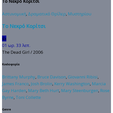
Το Νεκρό Κορίτσι
Αστυνομική
,
Δραματικό Θρίλερ
,
Μυστηρίου
Το Νεκρό Κορίτσι
👍
01 ωρ. 33 λεπ.
The Dead Girl
/ 2006
Κυκλοφορία
Brittany Murphy
,
Bruce Davison
,
Giovanni Ribisi
,
James Franco
,
Josh Brolin
,
Kerry Washington
,
Marcia
Gay Harden
,
Mary Beth Hurt
,
Mary Steenburgen
,
Rose
Byrne
,
Toni Collette
Genre