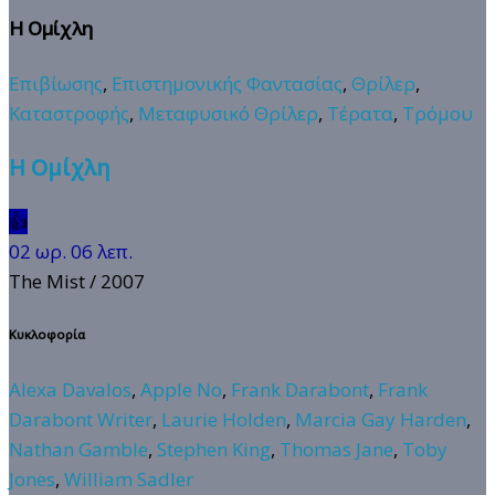
Η Ομίχλη
Επιβίωσης
,
Επιστημονικής Φαντασίας
,
Θρίλερ
,
Καταστροφής
,
Μεταφυσικό Θρίλερ
,
Τέρατα
,
Τρόμου
Η Ομίχλη
👍
02 ωρ. 06 λεπ.
The Mist
/ 2007
Κυκλοφορία
Alexa Davalos
,
Apple No
,
Frank Darabont
,
Frank
Darabont Writer
,
Laurie Holden
,
Marcia Gay Harden
,
Nathan Gamble
,
Stephen King
,
Thomas Jane
,
Toby
Jones
,
William Sadler