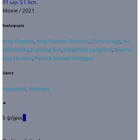
01 ωρ. 51 λεπ.
Moxie
/ 2021
Κυκλοφορία
Amy Poehler
,
Amy Poehler Director
,
Clark Gregg
,
Ike
Barinholtz
,
Ji-young Yoo
,
Josephine Langford
,
Marcia
Gay Harden
,
Patrick Schwarzenegger
Genre
Δραμεντί
,
Νεανική
5 ψήφοι
4