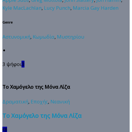
Kyle MacLachlan
,
Lucy Punch
,
Marcia Gay Harden
Genre
Αστυνομική
,
Κωμωδία
,
Μυστηρίου
3 ψήφοι
3
Το Χαμόγελο της Μόνα Λίζα
Δραματική
,
Εποχής
,
Νεανική
Το Χαμόγελο της Μόνα Λίζα
👎