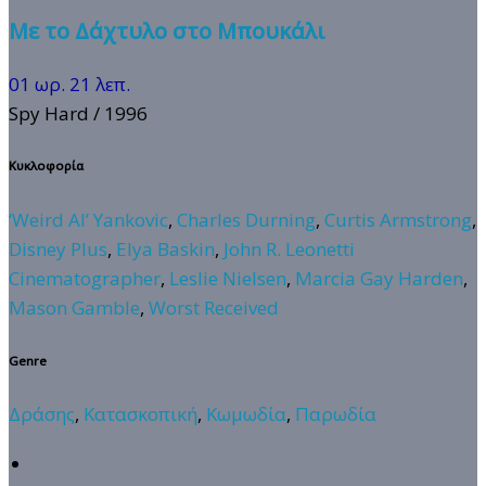
Με το Δάχτυλο στο Μπουκάλι
01 ωρ. 21 λεπ.
Spy Hard
/ 1996
Κυκλοφορία
‘Weird Al’ Yankovic
,
Charles Durning
,
Curtis Armstrong
,
Disney Plus
,
Elya Baskin
,
John R. Leonetti
Cinematographer
,
Leslie Nielsen
,
Marcia Gay Harden
,
Mason Gamble
,
Worst Received
Genre
Δράσης
,
Κατασκοπική
,
Κωμωδία
,
Παρωδία