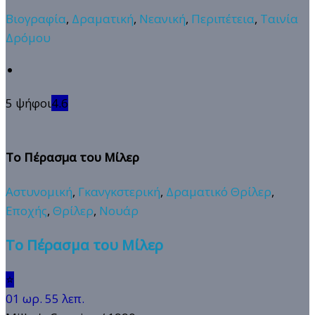
Βιογραφία
,
Δραματική
,
Νεανική
,
Περιπέτεια
,
Ταινία
Δρόμου
5 ψήφοι
4.6
Το Πέρασμα του Μίλερ
Αστυνομική
,
Γκανγκστερική
,
Δραματικό Θρίλερ
,
Εποχής
,
Θρίλερ
,
Νουάρ
Το Πέρασμα του Μίλερ
⭐
01 ωρ. 55 λεπ.