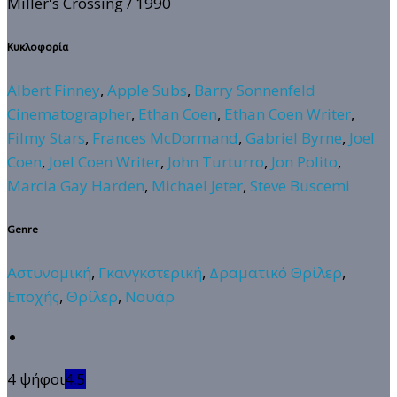
Miller's Crossing
/ 1990
Κυκλοφορία
Albert Finney
,
Apple Subs
,
Barry Sonnenfeld
Cinematographer
,
Ethan Coen
,
Ethan Coen Writer
,
Filmy Stars
,
Frances McDormand
,
Gabriel Byrne
,
Joel
Coen
,
Joel Coen Writer
,
John Turturro
,
Jon Polito
,
Marcia Gay Harden
,
Michael Jeter
,
Steve Buscemi
Genre
Αστυνομική
,
Γκανγκστερική
,
Δραματικό Θρίλερ
,
Εποχής
,
Θρίλερ
,
Νουάρ
4 ψήφοι
4.5