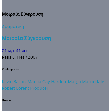
Μοιραία Σύγκρουση
Δραματική
Μοιραία Σύγκρουση
01 ωρ. 41 λεπ.
Rails & Ties
/ 2007
Κυκλοφορία
Kevin Bacon
,
Marcia Gay Harden
,
Margo Martindale
,
Robert Lorenz Producer
Genre