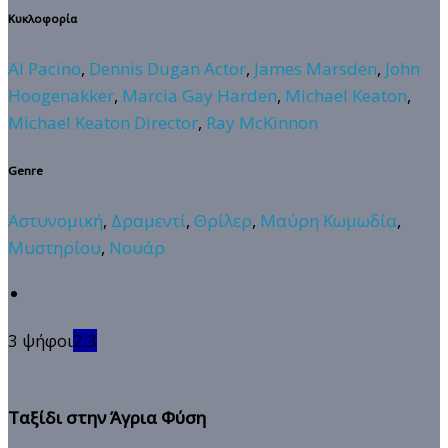
Κυκλοφορία
Al Pacino
,
Dennis Dugan Actor
,
James Marsden
,
John
Hoogenakker
,
Marcia Gay Harden
,
Michael Keaton
,
Michael Keaton Director
,
Ray McKinnon
Genre
Αστυνομική
,
Δραμεντί
,
Θρίλερ
,
Μαύρη Κωμωδία
,
Μυστηρίου
,
Νουάρ
3 ψήφοι
2.3
Ταξίδι στην Άγρια Φύση