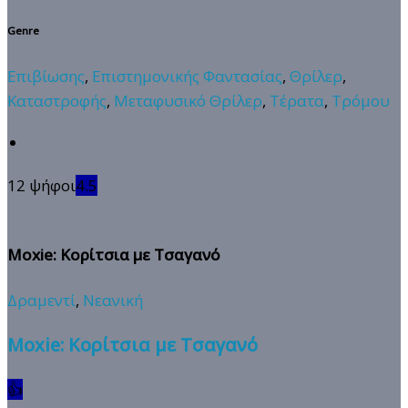
Genre
Επιβίωσης
,
Επιστημονικής Φαντασίας
,
Θρίλερ
,
Καταστροφής
,
Μεταφυσικό Θρίλερ
,
Τέρατα
,
Τρόμου
12 ψήφοι
4.5
Moxie: Κορίτσια με Τσαγανό
Δραμεντί
,
Νεανική
Moxie: Κορίτσια με Τσαγανό
👍