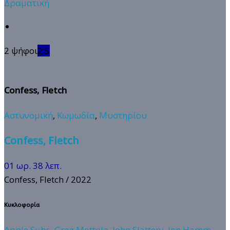
Δραματική
2 ψήφοι
2.5
Confess, Fletch
Αστυνομική
,
Κωμωδία
,
Μυστηρίου
Confess, Fletch
01 ωρ. 38 λεπ.
Confess, Fletch
/ 2022
Κυκλοφορία
Apple Subs
,
Greg Mottola
,
John Slattery
,
Jon Hamm
,