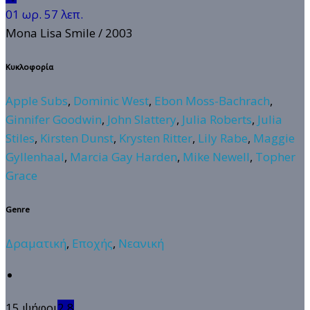
01 ωρ. 57 λεπ.
Mona Lisa Smile
/ 2003
Κυκλοφορία
Apple Subs
,
Dominic West
,
Ebon Moss-Bachrach
,
Ginnifer Goodwin
,
John Slattery
,
Julia Roberts
,
Julia
Stiles
,
Kirsten Dunst
,
Krysten Ritter
,
Lily Rabe
,
Maggie
Gyllenhaal
,
Marcia Gay Harden
,
Mike Newell
,
Topher
Grace
Genre
Δραματική
,
Εποχής
,
Νεανική
15 ψήφοι
2.8