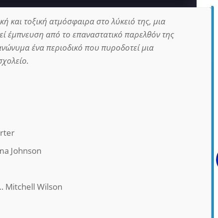
ή και τοξική ατμόσφαιρα στο λύκειό της, μια
εί έμπνευση από το επαναστατικό παρελθόν της
 ανώνυμα ένα περιοδικό που πυροδοτεί μια
σχολείο.
rter
a Johnson
 Mitchell Wilson