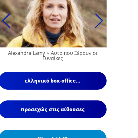
Alexandra Lamy ⭐ Αυτό που Ξέρουν οι
François
Γυναίκες
ελληνικό box-office...
προσεχώς στις αίθουσες