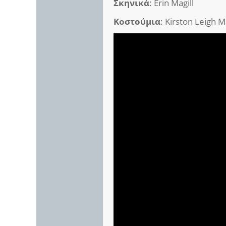
Σκηνικά
: Erin Magill
Κοστούμια
: Kirston Leigh 