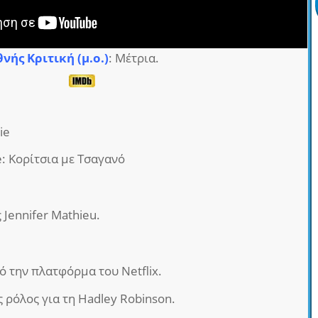
θνής Κριτική (μ.ο.)
: Μέτρια.
ie
e: Κορίτσια με Τσαγανό
 Jennifer Mathieu.
ό την πλατφόρμα του Netflix.
ρόλος για τη Hadley Robinson.