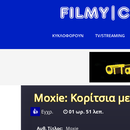
ΚΥΚΛΟΦΟΡΟΥΝ
TV/STREAMING
Moxie: Κορίτσια μ
👍
Εγχρ.
01 ωρ. 51 λεπ.
Αυθ. Τίτλος:
Moxie