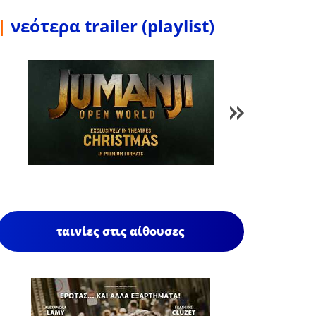
|
νεότερα trailer (playlist)
1
/
85
ταινίες στις αίθουσες