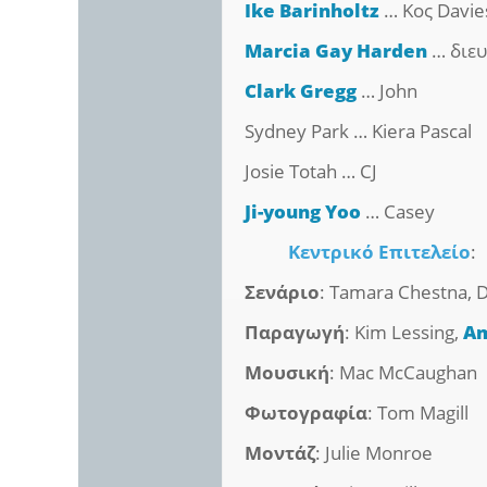
Ike Barinholtz
… Κος Davie
Marcia Gay Harden
… διευ
Clark Gregg
… John
Sydney Park … Kiera Pascal
Josie Totah … CJ
Ji-young Yoo
… Casey
Κεντρικό Επιτελείο
:
Σενάριο
: Tamara Chestna, 
Παραγωγή
: Kim Lessing,
Am
Μουσική
: Mac McCaughan
Φωτογραφία
: Tom Magill
Μοντάζ
: Julie Monroe