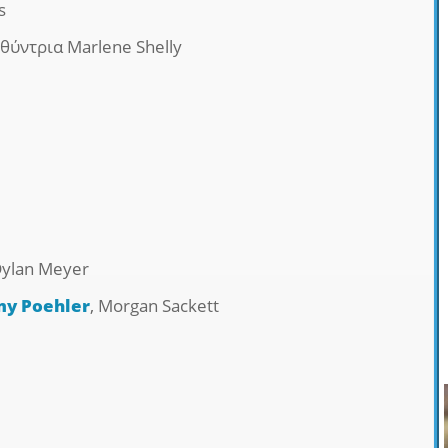
s
θύντρια Marlene Shelly
Dylan Meyer
y Poehler
, Morgan Sackett