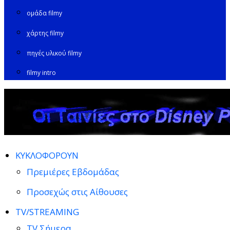
ομάδα filmy
χάρτης filmy
πηγές υλικού filmy
filmy intro
ΚΥΚΛΟΦΟΡΟΥΝ
Πρεμιέρες Εβδομάδας
Προσεχώς στις Αίθουσες
TV/STREAMING
TV Σήμερα