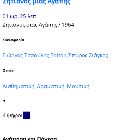
Ζητιάνος μιας Αγάπης
01 ωρ. 25 λεπ.
Ζητιάνος μιας Αγάπης
/ 1964
Κυκλοφορία
Γιώργος Τσαούλης Editor
,
Σπύρος Ζιάγκος
Genre
Αισθηματική
,
Δραματική
,
Μουσική
4 ψήφοι
1.3
Αγάπησα και Πόνεσα