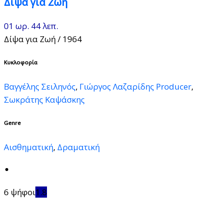
Δίψα για Ζωή
01 ωρ. 44 λεπ.
Δίψα για Ζωή
/ 1964
Κυκλοφορία
Βαγγέλης Σειληνός
,
Γιώργος Λαζαρίδης Producer
,
Σωκράτης Καψάσκης
Genre
Αισθηματική
,
Δραματική
6 ψήφοι
1.8