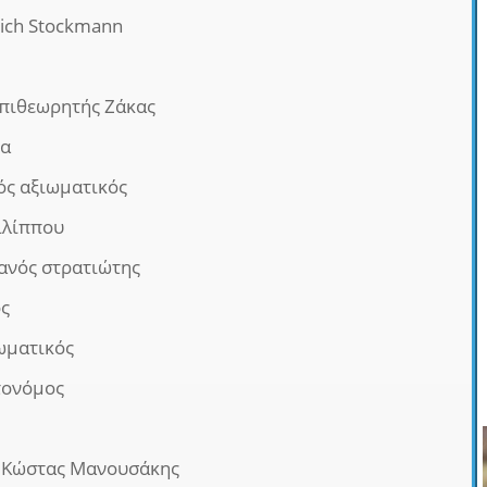
ich Stockmann
πιθεωρητής Ζάκας
μα
ός αξιωματικός
ιλίππου
ανός στρατιώτης
ος
ωματικός
τονόμος
, Κώστας Μανουσάκης