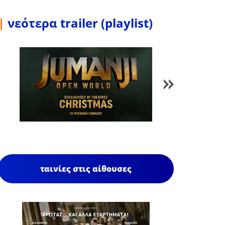
|
νεότερα trailer (playlist)
1
/
85
ταινίες στις αίθουσες