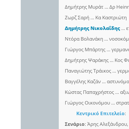
Δημήτρης Μυράτ … Δρ Heinr
Ζωρζ Σαρή … Κα Καστριώτη
Δημήτρης Νικολαΐδης
… ε
Ντόρα Βολανάκη … νοσοκό
Γιώργος Μπάρτης … γερμαν
Δημήτρης Ψαράκης … Κος Φ
Παναγιώτης Τράικος … γερμ
Βαγγέλης Καζάν … αστυνόμ
Κώστας Παπαχρήστος … αξι
Γιώργος Οικονόμου … στρα
Κεντρικό Επιτελείο
:
Σενάριο
: Άρης Αλεξάνδρου