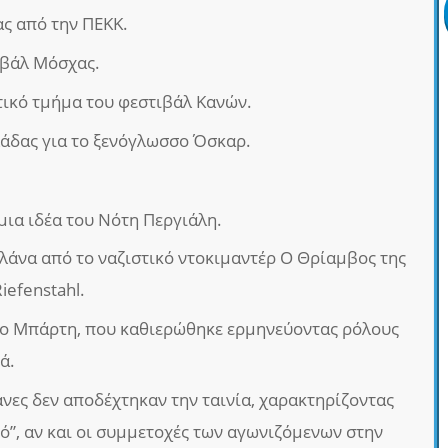
ας από την ΠΕΚΚ.
ιβάλ Μόσχας.
ικό τμήμα του φεστιβάλ Κανών.
άδας για το ξενόγλωσσο Όσκαρ.
μια ιδέα του Νότη Περγιάλη.
άνα από το ναζιστικό ντοκιμαντέρ Ο Θρίαμβος της
iefenstahl.
γο Μπάρτη, που καθιερώθηκε ερμηνεύοντας ρόλους
ά.
Κάνες δεν αποδέχτηκαν την ταινία, χαρακτηρίζοντας
ό”, αν και οι συμμετοχές των αγωνιζόμενων στην