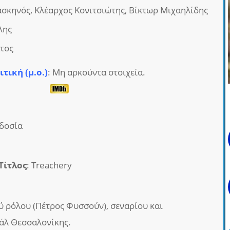
σκηνός, Κλέαρχος Κονιτσιώτης, Βίκτωρ Μιχαηλίδης
λης
τος
ιτική (μ.ο.)
: Μη αρκούντα στοιχεία.
οδοσία
Τίτλος
: Treachery
 ρόλου (Πέτρος Φυσσούν), σεναρίου και
άλ Θεσσαλονίκης.