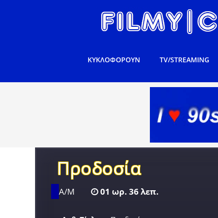
ΚΥΚΛΟΦΟΡΟΥΝ
TV/STREAMING
Προδοσία
Α/Μ
01 ωρ. 36 λεπ.