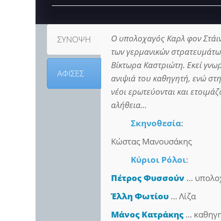
Ο υπολοχαγός Καρλ φον Στάιν
ΣΥΝΟΨΗ
των γερμανικών στρατευμάτων 
Βίκτωρα Καστριώτη. Εκεί γνωρ
ΑΦΙΣΕΣ
ανιψιά του καθηγητή, ενώ στ
νέοι ερωτεύονται και ετοιμάζ
αλήθεια…
Σκηνοθεσία
:
Κώστας Μανουσάκης
Κύριοι Ρόλοι
:
Πέτρος Φυσσούν
… υπολοχ
Έλλη Φωτίου
… Λίζα
Μάνος Κατράκης
… καθηγη