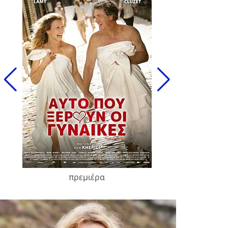
πρεμιέρα
François