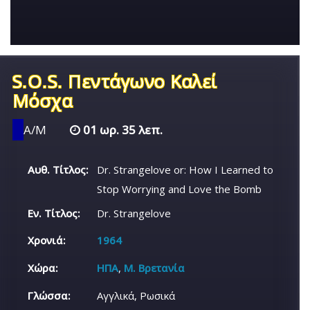
S.O.S. Πεντάγωνο Καλεί
Μόσχα
Α/Μ
01 ωρ. 35 λεπ.
Αυθ. Τίτλος:
Dr. Strangelove or: How I Learned to
Stop Worrying and Love the Bomb
Εν. Τίτλος:
Dr. Strangelove
Χρονιά:
1964
Χώρα:
ΗΠΑ
,
Μ. Βρετανία
Γλώσσα:
Αγγλικά, Ρωσικά