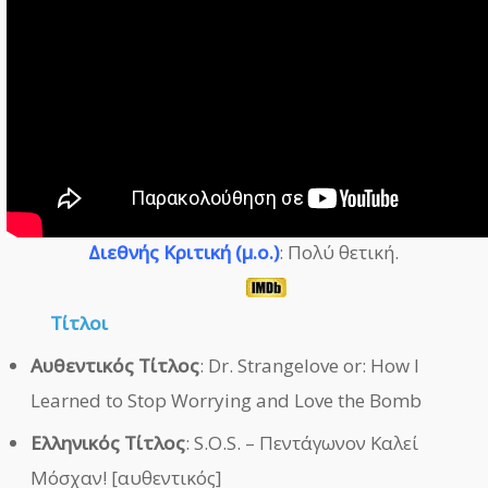
Διεθνής Κριτική (μ.ο.)
: Πολύ θετική.
Τίτλοι
Αυθεντικός Τίτλος
: Dr. Strangelove or: How I
Learned to Stop Worrying and Love the Bomb
Ελληνικός Τίτλος
: S.O.S. – Πεντάγωνον Καλεί
Μόσχαν! [αυθεντικός]