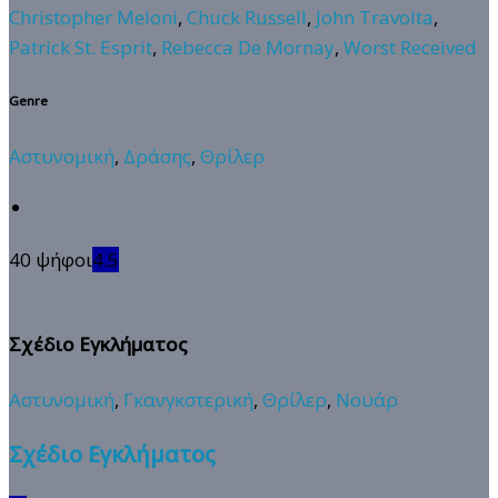
Christopher Meloni
,
Chuck Russell
,
John Travolta
,
Patrick St. Esprit
,
Rebecca De Mornay
,
Worst Received
Genre
Αστυνομική
,
Δράσης
,
Θρίλερ
40 ψήφοι
4.5
Σχέδιο Εγκλήματος
Αστυνομική
,
Γκανγκστερική
,
Θρίλερ
,
Νουάρ
Σχέδιο Εγκλήματος