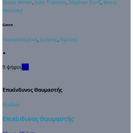
Drake Writer
,
John Travolta
,
Stephen Dorff
,
Worst
Received
Genre
Γκανγκστερική
,
Δράσης
,
Θρίλερ
9 ψήφοι
2.2
Επικίνδυνος Θαυμαστής
Θρίλερ
Επικίνδυνος Θαυμαστής