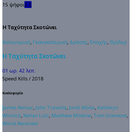
15 ψήφοι
2.2
Η Ταχύτητα Σκοτώνει
Αστυνομική
,
Γκανγκστερική
,
Δράσης
,
Εποχής
,
Θρίλερ
Η Ταχύτητα Σκοτώνει
01 ωρ. 42 λεπ.
Speed Kills
/ 2018
Κυκλοφορία
James Remar
,
John Travolta
,
Jordi Molla
,
Katheryn
Winnick
,
Kellan Lutz
,
Matthew Modine
,
Tom Sizemore
,
Worst Received