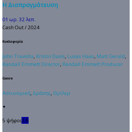
Η Διαπραγμάτευση
01 ωρ. 32 λεπ.
Cash Out
/ 2024
Κυκλοφορία
John Travolta
,
Kristin Davis
,
Lukas Haas
,
Matt Gerald
,
Randall Emmett Director
,
Randall Emmett Producer
Genre
Αστυνομική
,
Δράσης
,
Θρίλερ
5 ψήφοι
2.6