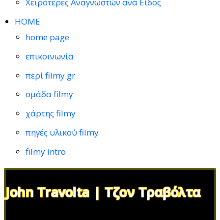
Χειρότερες Αναγνωστών ανά Είδος
HOME
home page
επικοινωνία
περί filmy.gr
ομάδα filmy
χάρτης filmy
πηγές υλικού filmy
filmy intro
John Travolta | Τζον Τραβόλτα