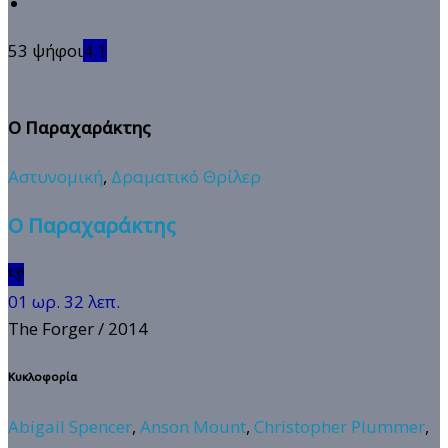
53 ψήφοι
4.1
Ο Παραχαράκτης
Αστυνομική
,
Δραματικό Θρίλερ
Ο Παραχαράκτης
👎
01 ωρ. 32 λεπ.
The Forger
/ 2014
Κυκλοφορία
Abigail Spencer
,
Anson Mount
,
Christopher Plummer
,