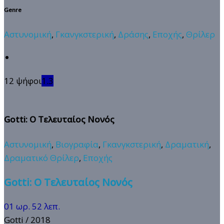
Genre
Αστυνομική
,
Γκανγκστερική
,
Δράσης
,
Εποχής
,
Θρίλερ
12 ψήφοι
1.3
Gotti: Ο Τελευταίος Νονός
Αστυνομική
,
Βιογραφία
,
Γκανγκστερική
,
Δραματική
,
Δραματικό Θρίλερ
,
Εποχής
Gotti: Ο Τελευταίος Νονός
01 ωρ. 52 λεπ.
Gotti
/ 2018