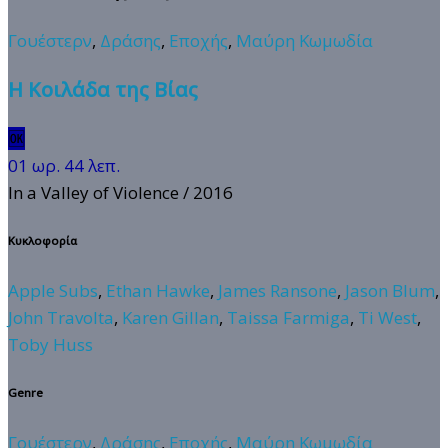
Γουέστερν
,
Δράσης
,
Εποχής
,
Μαύρη Κωμωδία
Η Κοιλάδα της Βίας
🆗
01 ωρ. 44 λεπ.
In a Valley of Violence
/ 2016
Κυκλοφορία
Apple Subs
,
Ethan Hawke
,
James Ransone
,
Jason Blum
,
John Travolta
,
Karen Gillan
,
Taissa Farmiga
,
Ti West
,
Toby Huss
Genre
Γουέστερν
,
Δράσης
,
Εποχής
,
Μαύρη Κωμωδία