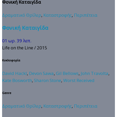
Φονική Καταιγίδα
Δραματικό Θρίλερ
,
Καταστροφής
,
Περιπέτεια
Φονική Καταιγίδα
01 ωρ. 39 λεπ.
Life on the Line
/ 2015
Κυκλοφορία
David Hackl
,
Devon Sawa
,
Gil Bellows
,
John Travolta
,
Kate Bosworth
,
Sharon Stone
,
Worst Received
Genre
Δραματικό Θρίλερ
,
Καταστροφής
,
Περιπέτεια