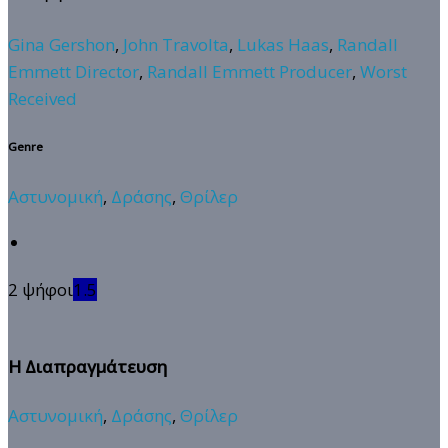
Gina Gershon
,
John Travolta
,
Lukas Haas
,
Randall
Emmett Director
,
Randall Emmett Producer
,
Worst
Received
Genre
Αστυνομική
,
Δράσης
,
Θρίλερ
2 ψήφοι
1.5
Η Διαπραγμάτευση
Αστυνομική
,
Δράσης
,
Θρίλερ