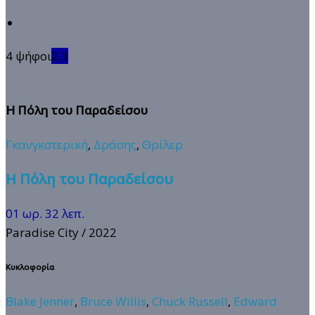
4 ψήφοι
2.3
Η Πόλη του Παραδείσου
Γκανγκστερική
,
Δράσης
,
Θρίλερ
Η Πόλη του Παραδείσου
01 ωρ. 32 λεπ.
Paradise City
/ 2022
Κυκλοφορία
Blake Jenner
,
Bruce Willis
,
Chuck Russell
,
Edward