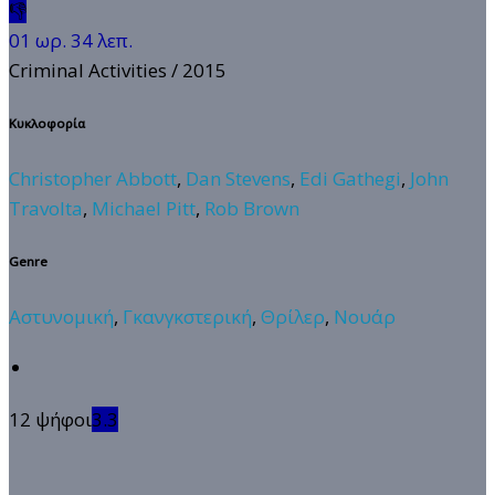
👎
01 ωρ. 34 λεπ.
Criminal Activities
/ 2015
Κυκλοφορία
Christopher Abbott
,
Dan Stevens
,
Edi Gathegi
,
John
Travolta
,
Michael Pitt
,
Rob Brown
Genre
Αστυνομική
,
Γκανγκστερική
,
Θρίλερ
,
Νουάρ
12 ψήφοι
3.3