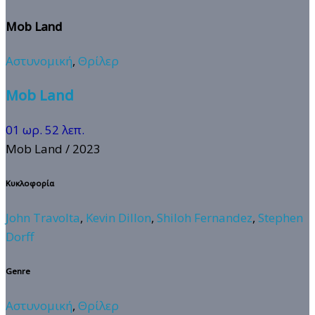
Mob Land
Αστυνομική
,
Θρίλερ
Mob Land
01 ωρ. 52 λεπ.
Mob Land
/ 2023
Κυκλοφορία
John Travolta
,
Kevin Dillon
,
Shiloh Fernandez
,
Stephen
Dorff
Genre
Αστυνομική
,
Θρίλερ