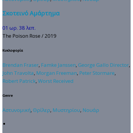
Σκοτεινό Αμάρτημα
01 ωρ. 38 λεπ.
The Poison Rose
/ 2019
Κυκλοφορία
Brendan Fraser
,
Famke Janssen
,
George Gallo Director
,
John Travolta
,
Morgan Freeman
,
Peter Stormare
,
Robert Patrick
,
Worst Received
Genre
Αστυνομική
,
Θρίλερ
,
Μυστηρίου
,
Νουάρ