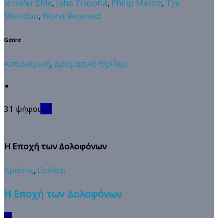
Jennifer Ehle
,
John Travolta
,
Philip Martin
,
Tye
Sheridan
,
Worst Received
Genre
Αστυνομική
,
Δραματικό Θρίλερ
31 ψήφοι
4.1
Η Εποχή των Δολοφόνων
Δράσης
,
Θρίλερ
Η Εποχή των Δολοφόνων
👎