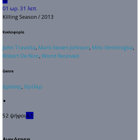
01 ωρ. 31 λεπ.
Killing Season
/ 2013
Κυκλοφορία
John Travolta
,
Mark Steven Johnson
,
Milo Ventimiglia
,
Robert De Niro
,
Worst Received
Genre
Δράσης
,
Θρίλερ
52 ψήφοι
4.1
Αγριότητα