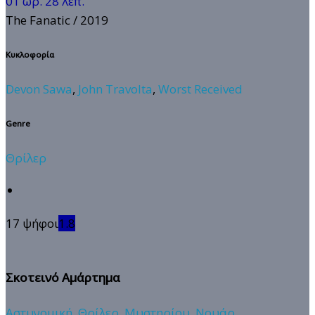
01 ωρ. 28 λεπ.
The Fanatic
/ 2019
Κυκλοφορία
Devon Sawa
,
John Travolta
,
Worst Received
Genre
Θρίλερ
17 ψήφοι
1.8
Σκοτεινό Αμάρτημα
Αστυνομική
,
Θρίλερ
,
Μυστηρίου
,
Νουάρ