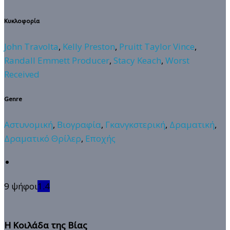
Κυκλοφορία
John Travolta
,
Kelly Preston
,
Pruitt Taylor Vince
,
Randall Emmett Producer
,
Stacy Keach
,
Worst
Received
Genre
Αστυνομική
,
Βιογραφία
,
Γκανγκστερική
,
Δραματική
,
Δραματικό Θρίλερ
,
Εποχής
9 ψήφοι
1.4
Η Κοιλάδα της Βίας