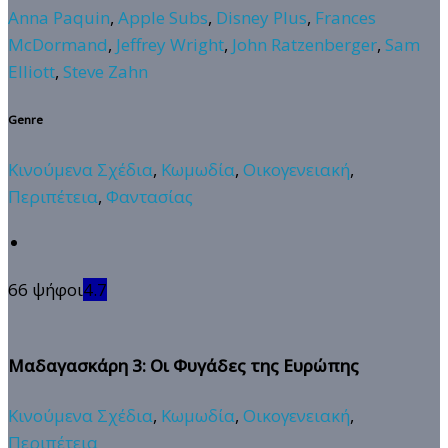
Anna Paquin
,
Apple Subs
,
Disney Plus
,
Frances
McDormand
,
Jeffrey Wright
,
John Ratzenberger
,
Sam
Elliott
,
Steve Zahn
Genre
Κινούμενα Σχέδια
,
Κωμωδία
,
Οικογενειακή
,
Περιπέτεια
,
Φαντασίας
66 ψήφοι
4.7
Μαδαγασκάρη 3: Οι Φυγάδες της Ευρώπης
Κινούμενα Σχέδια
,
Κωμωδία
,
Οικογενειακή
,
Περιπέτεια