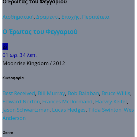
Ο Έρωτας του Φεγγαριού
Αισθηματική
,
Δραμεντί
,
Εποχής
,
Περιπέτεια
Ο Έρωτας του Φεγγαριού
👍
01 ωρ. 34 λεπ.
Moonrise Kingdom
/ 2012
Κυκλοφορία
Best Received
,
Bill Murray
,
Bob Balaban
,
Bruce Willis
,
Edward Norton
,
Frances McDormand
,
Harvey Keitel
,
Jason Schwartzman
,
Lucas Hedges
,
Tilda Swinton
,
Wes
Anderson
Genre