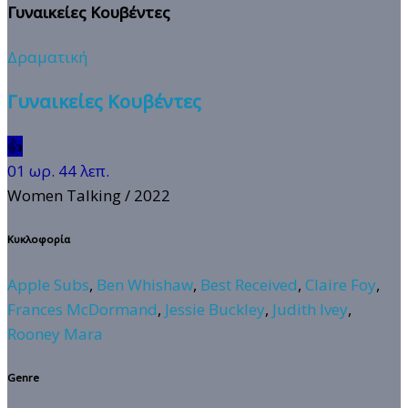
Γυναικείες Κουβέντες
Δραματική
Γυναικείες Κουβέντες
👍
01 ωρ. 44 λεπ.
Women Talking
/ 2022
Κυκλοφορία
Apple Subs
,
Ben Whishaw
,
Best Received
,
Claire Foy
,
Frances McDormand
,
Jessie Buckley
,
Judith Ivey
,
Rooney Mara
Genre