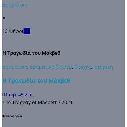
Δραματική
13 ψήφοι
3.8
Η Τραγωδία του Μάκβεθ
Δραματική
,
Δραματικό Θρίλερ
,
Εποχής
,
Ιστορική
Η Τραγωδία του Μάκβεθ
01 ωρ. 45 λεπ.
The Tragedy of Macbeth
/ 2021
Κυκλοφορία