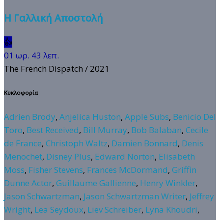
Η Γαλλική Αποστολή
👍
01 ωρ. 43 λεπ.
The French Dispatch
/ 2021
Κυκλοφορία
Adrien Brody
,
Anjelica Huston
,
Apple Subs
,
Benicio Del
Toro
,
Best Received
,
Bill Murray
,
Bob Balaban
,
Cecile
de France
,
Christoph Waltz
,
Damien Bonnard
,
Denis
Menochet
,
Disney Plus
,
Edward Norton
,
Elisabeth
Moss
,
Fisher Stevens
,
Frances McDormand
,
Griffin
Dunne Actor
,
Guillaume Gallienne
,
Henry Winkler
,
Jason Schwartzman
,
Jason Schwartzman Writer
,
Jeffrey
Wright
,
Lea Seydoux
,
Liev Schreiber
,
Lyna Khoudri
,