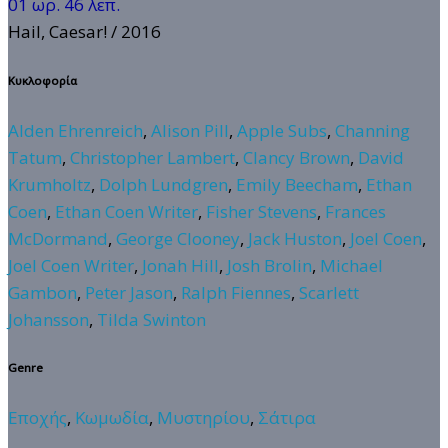
01 ωρ. 46 λεπ.
Hail, Caesar!
/ 2016
Κυκλοφορία
Alden Ehrenreich
,
Alison Pill
,
Apple Subs
,
Channing
Tatum
,
Christopher Lambert
,
Clancy Brown
,
David
Krumholtz
,
Dolph Lundgren
,
Emily Beecham
,
Ethan
Coen
,
Ethan Coen Writer
,
Fisher Stevens
,
Frances
McDormand
,
George Clooney
,
Jack Huston
,
Joel Coen
,
Joel Coen Writer
,
Jonah Hill
,
Josh Brolin
,
Michael
Gambon
,
Peter Jason
,
Ralph Fiennes
,
Scarlett
Johansson
,
Tilda Swinton
Genre
Εποχής
,
Κωμωδία
,
Μυστηρίου
,
Σάτιρα