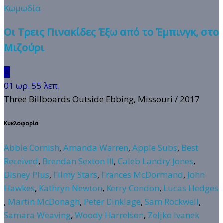
Κωμωδία
Οι Τρεις Πινακίδες Έξω από το Έμπινγκ, στο
Μιζούρι
⭐
01 ωρ. 55 λεπ.
Three Billboards Outside Ebbing, Missouri
/ 2017
Κυκλοφορία
Abbie Cornish
,
Amanda Warren
,
Apple Subs
,
Best
Received
,
Brendan Sexton III
,
Caleb Landry Jones
,
Disney Plus
,
Filmy Stars
,
Frances McDormand
,
John
Hawkes
,
Kathryn Newton
,
Kerry Condon
,
Lucas Hedges
,
Martin McDonagh
,
Peter Dinklage
,
Sam Rockwell
,
Samara Weaving
,
Woody Harrelson
,
Zeljko Ivanek