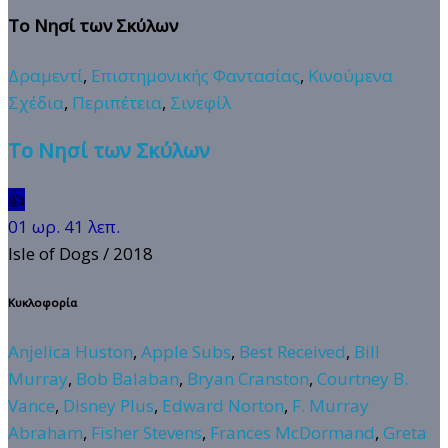
Το Νησί των Σκύλων
Δραμεντί
,
Επιστημονικής Φαντασίας
,
Κινούμενα
Σχέδια
,
Περιπέτεια
,
Σινεφίλ
Το Νησί των Σκύλων
👍
01 ωρ. 41 λεπ.
Isle of Dogs
/ 2018
Κυκλοφορία
Anjelica Huston
,
Apple Subs
,
Best Received
,
Bill
Murray
,
Bob Balaban
,
Bryan Cranston
,
Courtney B.
Vance
,
Disney Plus
,
Edward Norton
,
F. Murray
Abraham
,
Fisher Stevens
,
Frances McDormand
,
Greta