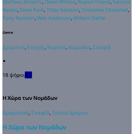
Mathieu Amalric
,
Owen Wilson
,
Rupert Friend
,
Saoirse
Ronan
,
Steve Park
,
Tilda Swinton
,
Timothee Chalamet
,
Tony Revolori
,
Wes Anderson
,
Willem Dafoe
Genre
Δραμεντί
,
Εποχής
,
Κομεντί
,
Κωμωδία
,
Σινεφίλ
18 ψήφοι
4.7
Η Χώρα των Νομάδων
Δραματική
,
Σινεφίλ
,
Ταινία Δρόμου
Η Χώρα των Νομάδων