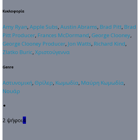
Κυκλοφορία
Amy Ryan
,
Apple Subs
,
Austin Abrams
,
Brad Pitt
,
Brad
Pitt Producer
,
Frances McDormand
,
George Clooney
,
George Clooney Producer
,
Jon Watts
,
Richard Kind
,
Zlatko Buric
,
Χριστούγεννα
Genre
Αστυνομική
,
Θρίλερ
,
Κωμωδία
,
Μαύρη Κωμωδία
,
Νουάρ
2 ψήφοι
4