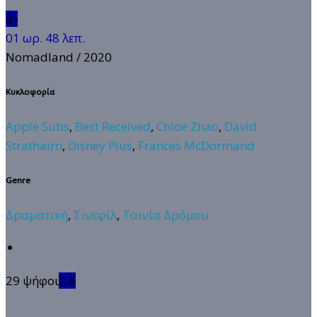
👍
01 ωρ. 48 λεπ.
Nomadland
/ 2020
Κυκλοφορία
Apple Subs
,
Best Received
,
Chloe Zhao
,
David
Strathairn
,
Disney Plus
,
Frances McDormand
Genre
Δραματική
,
Σινεφίλ
,
Ταινία Δρόμου
29 ψήφοι
2.8