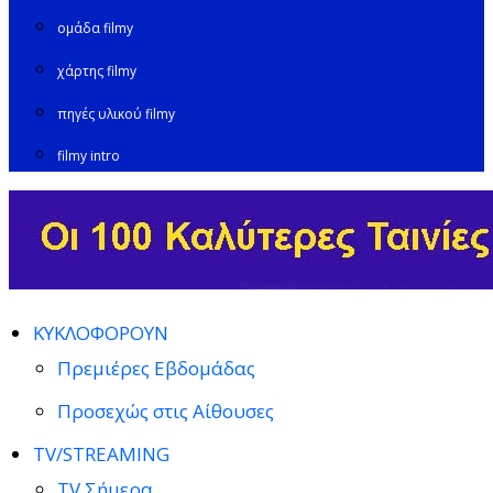
ομάδα filmy
χάρτης filmy
πηγές υλικού filmy
filmy intro
ΚΥΚΛΟΦΟΡΟΥΝ
Πρεμιέρες Εβδομάδας
Προσεχώς στις Αίθουσες
TV/STREAMING
TV Σήμερα