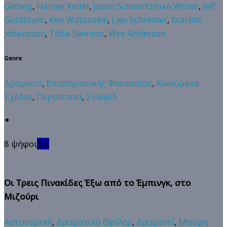
Gerwig
,
Harvey Keitel
,
Jason Schwartzman Writer
,
Jeff
Goldblum
,
Ken Watanabe
,
Liev Schreiber
,
Scarlett
Johansson
,
Tilda Swinton
,
Wes Anderson
Genre
Δραμεντί
,
Επιστημονικής Φαντασίας
,
Κινούμενα
Σχέδια
,
Περιπέτεια
,
Σινεφίλ
8 ψήφοι
3.6
Οι Τρεις Πινακίδες Έξω από το Έμπινγκ, στο
Μιζούρι
Αστυνομική
,
Δραματικό Θρίλερ
,
Δραμεντί
,
Μαύρη