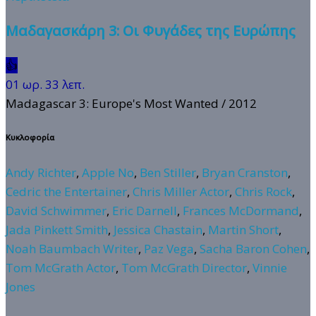
Μαδαγασκάρη 3: Οι Φυγάδες της Ευρώπης
👍
01 ωρ. 33 λεπ.
Madagascar 3: Europe's Most Wanted
/ 2012
Κυκλοφορία
Andy Richter
,
Apple No
,
Ben Stiller
,
Bryan Cranston
,
Cedric the Entertainer
,
Chris Miller Actor
,
Chris Rock
,
David Schwimmer
,
Eric Darnell
,
Frances McDormand
,
Jada Pinkett Smith
,
Jessica Chastain
,
Martin Short
,
Noah Baumbach Writer
,
Paz Vega
,
Sacha Baron Cohen
,
Tom McGrath Actor
,
Tom McGrath Director
,
Vinnie
Jones