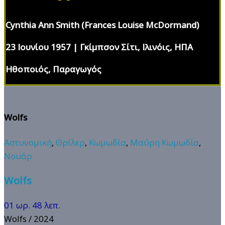
Cynthia Ann Smith (Frances Louise McDormand)
23 Ιουνίου 1957 | Γκίμπσον Σίτι, Ιλινόις, ΗΠΑ
Ηθοποιός, Παραγωγός
Wolfs
Αστυνομική
,
Θρίλερ
,
Κωμωδία
,
Μαύρη Κωμωδία
,
Νουάρ
Wolfs
01 ωρ. 48 λεπ.
Wolfs
/ 2024