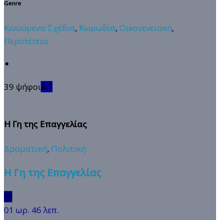
Genre
Κινούμενα Σχέδια
,
Κωμωδία
,
Οικογενειακή
,
Περιπέτεια
39 ψήφοι
4.7
Η Γη της Επαγγελίας
Δραματική
,
Πολιτική
Η Γη της Επαγγελίας
🆗
01 ωρ. 46 λεπ.