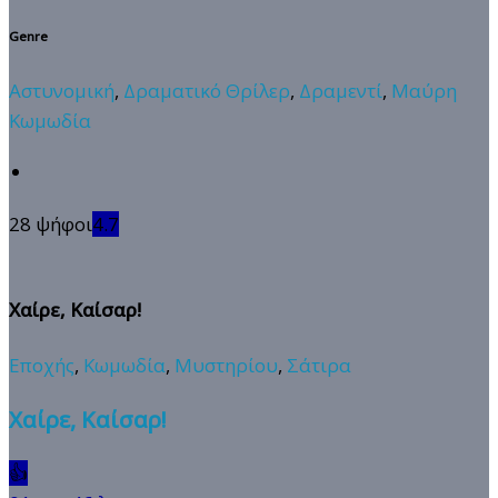
Genre
Αστυνομική
,
Δραματικό Θρίλερ
,
Δραμεντί
,
Μαύρη
Κωμωδία
28 ψήφοι
4.7
Χαίρε, Καίσαρ!
Εποχής
,
Κωμωδία
,
Μυστηρίου
,
Σάτιρα
Χαίρε, Καίσαρ!
👍