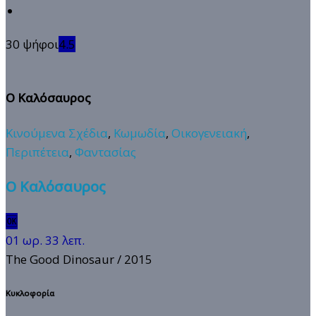
30 ψήφοι
4.5
Ο Καλόσαυρος
Κινούμενα Σχέδια
,
Κωμωδία
,
Οικογενειακή
,
Περιπέτεια
,
Φαντασίας
Ο Καλόσαυρος
🆗
01 ωρ. 33 λεπ.
The Good Dinosaur
/ 2015
Κυκλοφορία