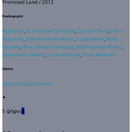
Promised Land
/ 2012
Κυκλοφορία
Apple No
,
Frances McDormand
,
Gus Van Sant
,
John
Krasinski
,
John Krasinski Writer
,
Lucas Black
,
Matt
Damon
,
Matt Damon Producer
,
Matt Damon Writer
,
Rosemarie DeWitt
,
Scoot McNairy
,
Titus Welliver
Genre
Δραματική
,
Πολιτική
5 ψήφοι
4