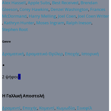
Alex Hassell
,
Apple Subs
,
Best Received
,
Brendan
Gleeson
,
Corey Hawkins
,
Denzel Washington
,
Frances
McDormand
,
Harry Melling
,
Joel Coen
,
Joel Coen Writer
,
Kathryn Hunter
,
Moses Ingram
,
Ralph Ineson
,
Stephen Root
Genre
Δραματική
,
Δραματικό Θρίλερ
,
Εποχής
,
Ιστορική
2 ψήφοι
5
Η Γαλλική Αποστολή
Δραμεντί
,
Εποχής
,
Κομεντί
,
Κωμωδία
,
Σινεφίλ