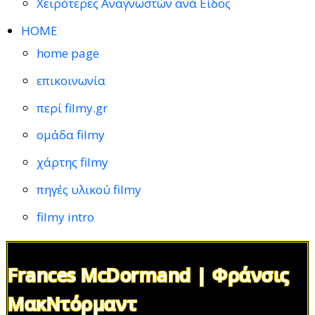
Χειρότερες Αναγνωστών ανά Είδος
HOME
home page
επικοινωνία
περί filmy.gr
ομάδα filmy
χάρτης filmy
πηγές υλικού filmy
filmy intro
Frances McDormand | Φράνσις
ΜακΝτόρμαντ