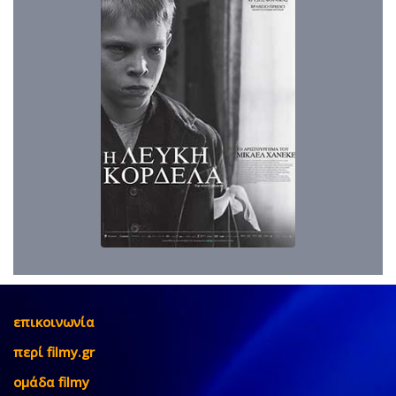
επικοινωνία
περί filmy.gr
ομάδα filmy