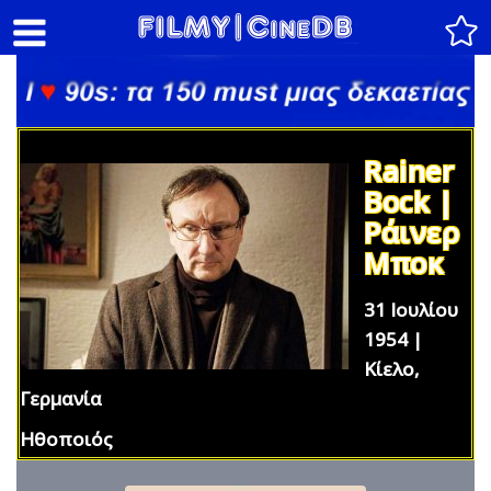
Rainer
Bock |
Ράινερ
Μποκ
31 Ιουλίου
1954 |
Κίελο,
Γερμανία
Ηθοποιός