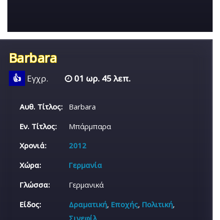
Barbara
👍
Εγχρ.
01 ωρ. 45 λεπ.
Αυθ. Τίτλος:
Barbara
Εν. Τίτλος:
Μπάρμπαρα
Χρονιά:
2012
Χώρα:
Γερμανία
Γλώσσα:
Γερμανικά
Είδος:
Δραματική
,
Εποχής
,
Πολιτική
,
Σινεφίλ