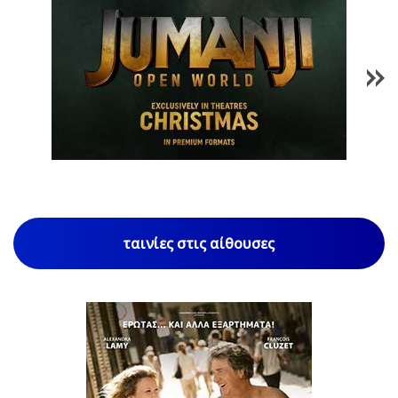
1
/
85
ταινίες στις αίθουσες