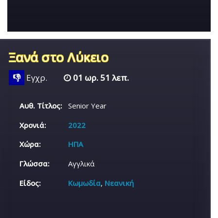
Ξανά στο Λύκειο
👎
Εγχρ.
01 ωρ. 51 λεπ.
Αυθ. Τίτλος:
Senior Year
Χρονιά:
2022
Χώρα:
ΗΠΑ
Γλώσσα:
Αγγλικά
Είδος:
Κωμωδία
,
Νεανική