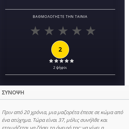
ΒΑΘΜΟΛΟΓΉΣΤΕ ΤΗΝ ΤΑΙΝΊΑ
2
2 ψήφοι
ΣΥΝΟΨΗ
Πριν από 20 χρόνια, μια μαζορέτα έπεσε σε κώμα από
ένα ατύχημα. Τώρα είναι 37, μόλις συνήλθε και
ετοιμάζεται να ζήσει το όνειρό της: να γίνει η