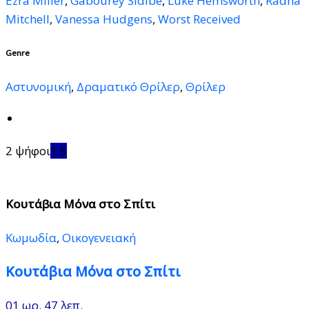
Ezra Miller
,
Gabourey Sidibe
,
Luke Hemsworth
,
Radha
Mitchell
,
Vanessa Hudgens
,
Worst Received
Genre
Αστυνομική
,
Δραματικό Θρίλερ
,
Θρίλερ
2 ψήφοι
1.5
Κουτάβια Μόνα στο Σπίτι
Κωμωδία
,
Οικογενειακή
Κουτάβια Μόνα στο Σπίτι
01 ωρ. 47 λεπ.