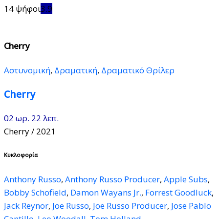
14 ψήφοι
3.9
Cherry
Αστυνομική
,
Δραματική
,
Δραματικό Θρίλερ
Cherry
02 ωρ. 22 λεπ.
Cherry
/ 2021
Κυκλοφορία
Anthony Russo
,
Anthony Russo Producer
,
Apple Subs
,
Bobby Schofield
,
Damon Wayans Jr.
,
Forrest Goodluck
,
Jack Reynor
,
Joe Russo
,
Joe Russo Producer
,
Jose Pablo
Cantillo
,
Leo Woodall
,
Tom Holland