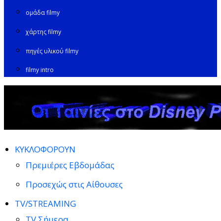
ομάδα filmy
χάρτης filmy
πηγές υλικού filmy
filmy intro
ΚΥΚΛΟΦΟΡΟΥΝ
Πρεμιέρες Εβδομάδας
Προσεχώς στις Αίθουσες
TV/STREAMING
TV Σήμερα