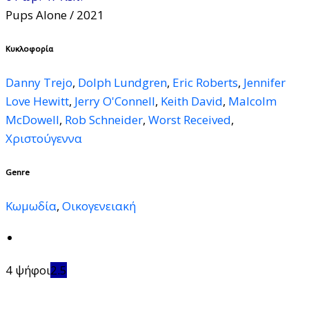
Pups Alone
/ 2021
Κυκλοφορία
Danny Trejo
,
Dolph Lundgren
,
Eric Roberts
,
Jennifer
Love Hewitt
,
Jerry O'Connell
,
Keith David
,
Malcolm
McDowell
,
Rob Schneider
,
Worst Received
,
Χριστούγεννα
Genre
Κωμωδία
,
Οικογενειακή
4 ψήφοι
2.5