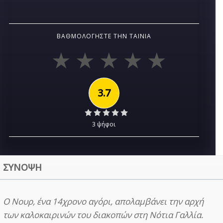
ΒΑΘΜΟΛΟΓΉΣΤΕ ΤΗΝ ΤΑΙΝΊΑ
3.7
3 ψήφοι
ΣΥΝΟΨΗ
Ο Νουρ, ένα 14χρονο αγόρι, απολαμβάνει την αρχή
των καλοκαιρινών του διακοπών στη Νότια Γαλλία.