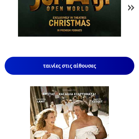
1
/
85
ταινίες στις αίθουσες