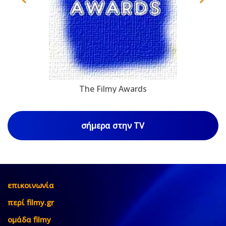
The Filmy Awards
σήμερα στην TV
επικοινωνία
περί filmy.gr
ομάδα filmy