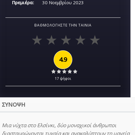
Πρεμιέρα:
30 Νοεμβρίου 2023
ΒΑΘΜΟΛΟΓΉΣΤΕ ΤΗΝ ΤΑΙΝΊΑ
4.9
17 ψήφοι
ΣΥΝΟΨΗ
Μια νύχτα στο Ελσίνκι, δύο μοναχικοί άνθρωποι
διασταυρώνονται τυχαία και ανακαλύπτουν τη μαγεία