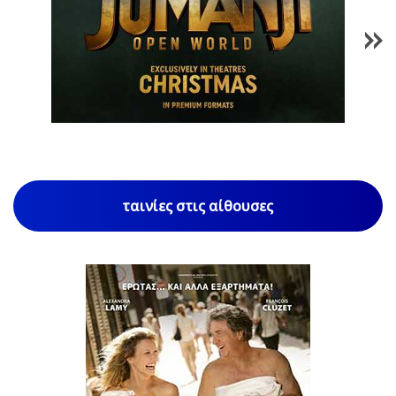
1
/
85
ταινίες στις αίθουσες