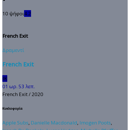
10 ψήφοι
4.2
French Exit
Δραμεντί
French Exit
🆗
01 ωρ. 53 λεπ.
French Exit
/ 2020
Κυκλοφορία
Apple Subs
,
Danielle Macdonald
,
Imogen Poots
,