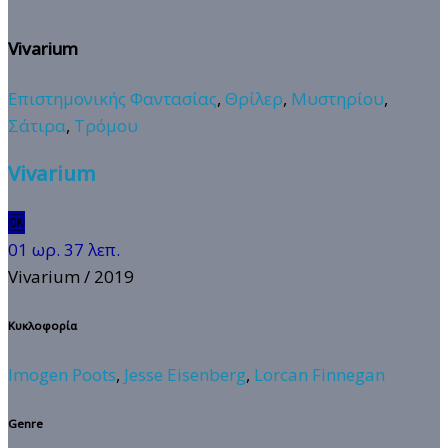
Vivarium
Επιστημονικής Φαντασίας
,
Θρίλερ
,
Μυστηρίου
,
Σάτιρα
,
Τρόμου
Vivarium
🆗
01 ωρ. 37 λεπ.
Vivarium
/ 2019
Κυκλοφορία
Imogen Poots
,
Jesse Eisenberg
,
Lorcan Finnegan
Genre