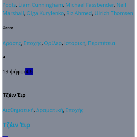
Poots
,
Liam Cunningham
,
Michael Fassbender
,
Neil
Marshall
,
Olga Kurylenko
,
Riz Ahmed
,
Ulrich Thomsen
Genre
Δράσης
,
Εποχής
,
Θρίλερ
,
Ιστορική
,
Περιπέτεια
13 ψήφοι
4.6
Τζέιν Έιρ
Αισθηματική
,
Δραματική
,
Εποχής
Τζέιν Έιρ