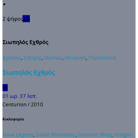
2 ψήφοι
3.5
Σιωπηλός Εχθρός
Δράσης
,
Εποχής
,
Θρίλερ
,
Ιστορική
,
Περιπέτεια
Σιωπηλός Εχθρός
🆗
01 ωρ. 37 λεπ.
Centurion
/ 2010
Κυκλοφορία
Dave Legeno
,
David Morrissey
,
Dominic West
,
Imogen