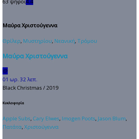
63 ψήφοι
4.4
Μαύρα Χριστούγεννα
Θρίλερ
,
Μυστηρίου
,
Νεανική
,
Τρόμου
Μαύρα Χριστούγεννα
🥔
01 ωρ. 32 λεπ.
Black Christmas
/ 2019
Κυκλοφορία
Apple Subs
,
Cary Elwes
,
Imogen Poots
,
Jason Blum
,
Πατάτα
,
Χριστούγεννα