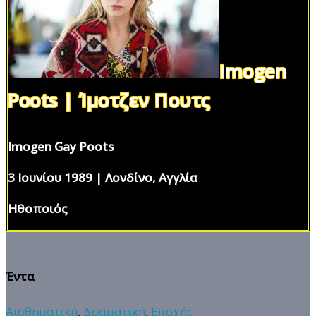
Imogen
Poots | Ίμοτζεν Πουτς
Imogen Gay Poots
3 Ιουνίου 1989 | Λονδίνο, Αγγλία
Ηθοποιός
Έντα
Αισθηματική
,
Δραματική
,
Εποχής