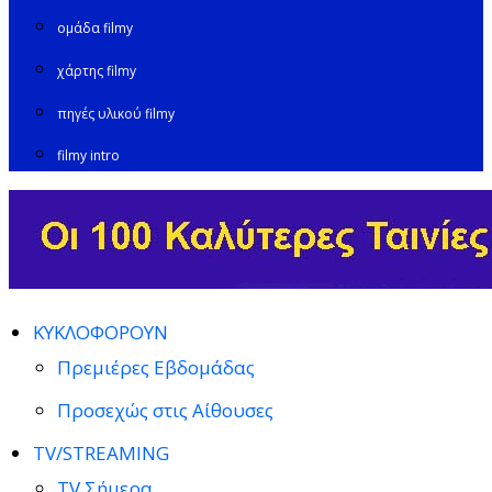
ομάδα filmy
χάρτης filmy
πηγές υλικού filmy
filmy intro
ΚΥΚΛΟΦΟΡΟΥΝ
Πρεμιέρες Εβδομάδας
Προσεχώς στις Αίθουσες
TV/STREAMING
TV Σήμερα