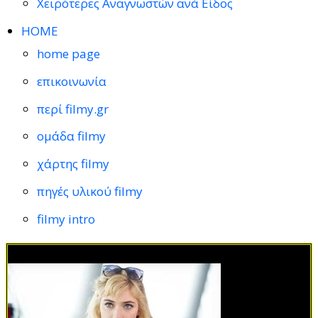
Χειρότερες Αναγνωστών ανά Είδος
HOME
home page
επικοινωνία
περί filmy.gr
ομάδα filmy
χάρτης filmy
πηγές υλικού filmy
filmy intro