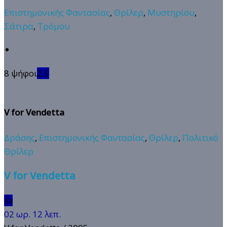
Επιστημονικής Φαντασίας
,
Θρίλερ
,
Μυστηρίου
,
Σάτιρα
,
Τρόμου
8 ψήφοι
2.5
V for Vendetta
Δράσης
,
Επιστημονικής Φαντασίας
,
Θρίλερ
,
Πολιτικό
Θρίλερ
V for Vendetta
👍
02 ωρ. 12 λεπ.