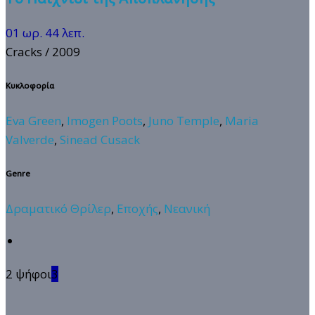
01 ωρ. 44 λεπ.
Cracks
/ 2009
Κυκλοφορία
Eva Green
,
Imogen Poots
,
Juno Temple
,
Maria
Valverde
,
Sinead Cusack
Genre
Δραματικό Θρίλερ
,
Εποχής
,
Νεανική
2 ψήφοι
3