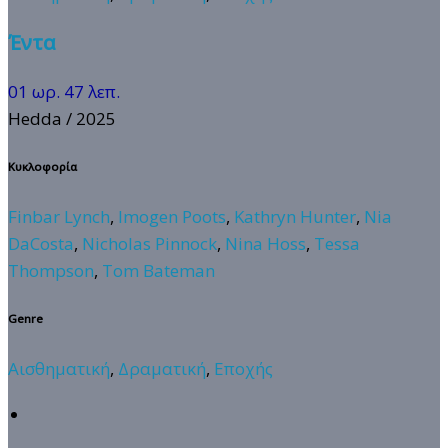
Έντα
01 ωρ. 47 λεπ.
Hedda
/ 2025
Κυκλοφορία
Finbar Lynch
,
Imogen Poots
,
Kathryn Hunter
,
Nia
DaCosta
,
Nicholas Pinnock
,
Nina Hoss
,
Tessa
Thompson
,
Tom Bateman
Genre
Αισθηματική
,
Δραματική
,
Εποχής