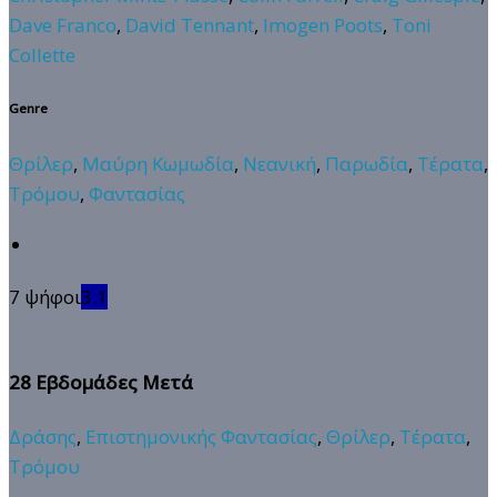
Dave Franco
,
David Tennant
,
Imogen Poots
,
Toni
Collette
Genre
Θρίλερ
,
Μαύρη Κωμωδία
,
Νεανική
,
Παρωδία
,
Τέρατα
,
Τρόμου
,
Φαντασίας
7 ψήφοι
3.1
28 Εβδομάδες Μετά
Δράσης
,
Επιστημονικής Φαντασίας
,
Θρίλερ
,
Τέρατα
,
Τρόμου