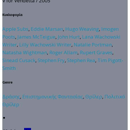
V for Vendetta
/ 2005
Κυκλοφορία
Apple Subs
,
Eddie Marsan
,
Hugo Weaving
,
Imogen
Poots
,
James McTeigue
,
John Hurt
,
Lana Wachowski
Writer
,
Lilly Wachowski Writer
,
Natalie Portman
,
Natasha Wightman
,
Roger Allam
,
Rupert Graves
,
Sinead Cusack
,
Stephen Fry
,
Stephen Rea
,
Tim Pigott-
Smith
Genre
Δράσης
,
Επιστημονικής Φαντασίας
,
Θρίλερ
,
Πολιτικό
Θρίλερ