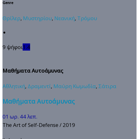
Genre
Θρίλερ
,
Μυστηρίου
,
Νεανική
,
Τρόμου
9 ψήφοι
1.4
Μαθήματα Αυτοάμυνας
Αθλητική
,
Δραμεντί
,
Μαύρη Κωμωδία
,
Σάτιρα
Μαθήματα Αυτοάμυνας
01 ωρ. 44 λεπ.
The Art of Self-Defense
/ 2019