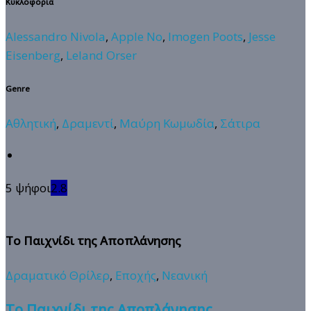
Κυκλοφορία
Alessandro Nivola
,
Apple No
,
Imogen Poots
,
Jesse
Eisenberg
,
Leland Orser
Genre
Αθλητική
,
Δραμεντί
,
Μαύρη Κωμωδία
,
Σάτιρα
5 ψήφοι
2.8
Το Παιχνίδι της Αποπλάνησης
Δραματικό Θρίλερ
,
Εποχής
,
Νεανική
Το Παιχνίδι της Αποπλάνησης