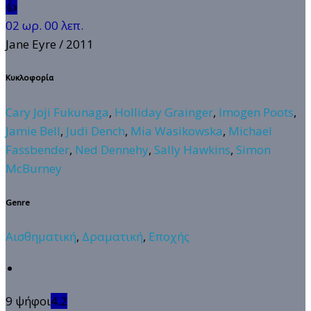
👍
02 ωρ. 00 λεπ.
Jane Eyre
/ 2011
Κυκλοφορία
Cary Joji Fukunaga
,
Holliday Grainger
,
Imogen Poots
,
Jamie Bell
,
Judi Dench
,
Mia Wasikowska
,
Michael
Fassbender
,
Ned Dennehy
,
Sally Hawkins
,
Simon
McBurney
Genre
Αισθηματική
,
Δραματική
,
Εποχής
9 ψήφοι
4.2