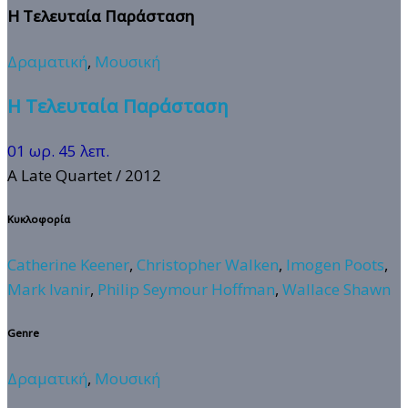
Η Τελευταία Παράσταση
Δραματική
,
Μουσική
Η Τελευταία Παράσταση
01 ωρ. 45 λεπ.
A Late Quartet
/ 2012
Κυκλοφορία
Catherine Keener
,
Christopher Walken
,
Imogen Poots
,
Mark Ivanir
,
Philip Seymour Hoffman
,
Wallace Shawn
Genre
Δραματική
,
Μουσική