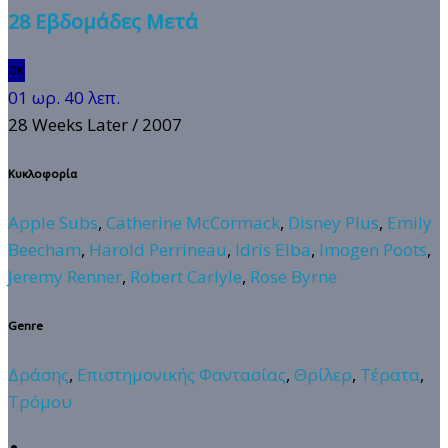
28 Εβδομάδες Μετά
🆗
01 ωρ. 40 λεπ.
28 Weeks Later
/ 2007
Κυκλοφορία
Apple Subs
,
Catherine McCormack
,
Disney Plus
,
Emily
Beecham
,
Harold Perrineau
,
Idris Elba
,
Imogen Poots
,
Jeremy Renner
,
Robert Carlyle
,
Rose Byrne
Genre
Δράσης
,
Επιστημονικής Φαντασίας
,
Θρίλερ
,
Τέρατα
,
Τρόμου