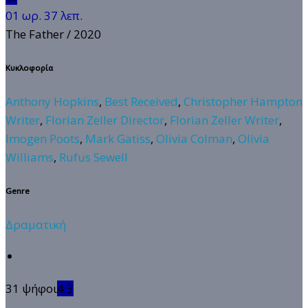
01 ωρ. 37 λεπ.
The Father
/ 2020
Κυκλοφορία
Anthony Hopkins
,
Best Received
,
Christopher Hampton
Writer
,
Florian Zeller Director
,
Florian Zeller Writer
,
Imogen Poots
,
Mark Gatiss
,
Olivia Colman
,
Olivia
Williams
,
Rufus Sewell
Genre
Δραματική
31 ψήφοι
4.3