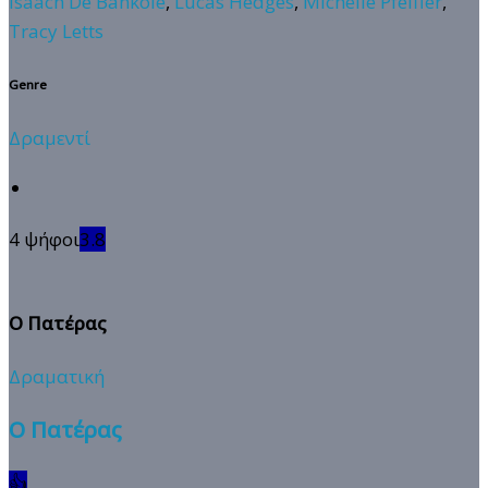
Isaach De Bankole
,
Lucas Hedges
,
Michelle Pfeiffer
,
Tracy Letts
Genre
Δραμεντί
4 ψήφοι
3.8
Ο Πατέρας
Δραματική
Ο Πατέρας
👍