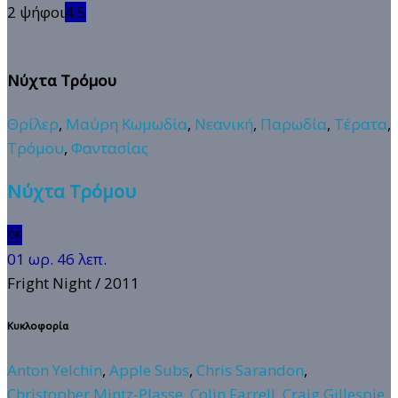
2 ψήφοι
4.5
Νύχτα Τρόμου
Θρίλερ
,
Μαύρη Κωμωδία
,
Νεανική
,
Παρωδία
,
Τέρατα
,
Τρόμου
,
Φαντασίας
Νύχτα Τρόμου
🆗
01 ωρ. 46 λεπ.
Fright Night
/ 2011
Κυκλοφορία
Anton Yelchin
,
Apple Subs
,
Chris Sarandon
,
Christopher Mintz-Plasse
,
Colin Farrell
,
Craig Gillespie
,