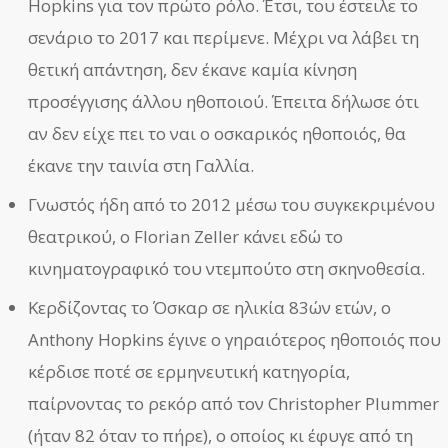
Hopkins για τον πρώτο ρόλο. Έτσι, του έστειλε το
σενάριο το 2017 και περίμενε. Μέχρι να λάβει τη
θετική απάντηση, δεν έκανε καμία κίνηση
προσέγγισης άλλου ηθοποιού. Έπειτα δήλωσε ότι
αν δεν είχε πει το ναι ο οσκαρικός ηθοποιός, θα
έκανε την ταινία στη Γαλλία.
Γνωστός ήδη από το 2012 μέσω του συγκεκριμένου
θεατρικού, ο Florian Zeller κάνει εδώ το
κινηματογραφικό του ντεμπούτο στη σκηνοθεσία.
Κερδίζοντας το Όσκαρ σε ηλικία 83ών ετών, ο
Anthony Hopkins έγινε ο γηραιότερος ηθοποιός που
κέρδισε ποτέ σε ερμηνευτική κατηγορία,
παίρνοντας το ρεκόρ από τον Christopher Plummer
(ήταν 82 όταν το πήρε), ο οποίος κι έφυγε από τη