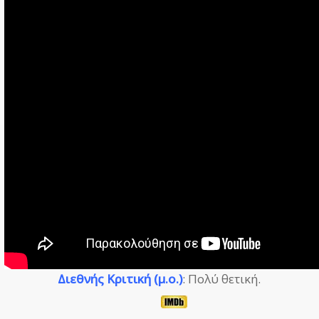
Διεθνής Κριτική (μ.ο.)
: Πολύ θετική.