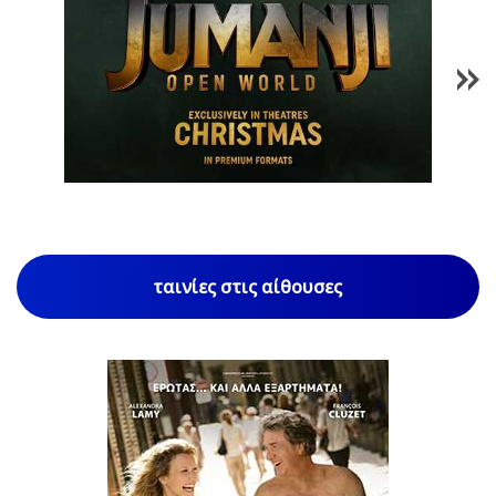
1
/
85
ταινίες στις αίθουσες