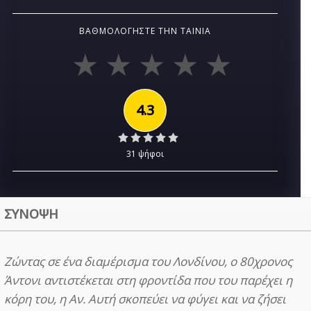
ΒΑΘΜΟΛΟΓΉΣΤΕ ΤΗΝ ΤΑΙΝΊΑ
4.3
31 ψήφοι
ΣΥΝΟΨΗ
Ζώντας σε ένα διαμέρισμα του Λονδίνου, ο 80χρονος
Άντονι αντιστέκεται στη φροντίδα που του παρέχει η
κόρη του, η Αν. Αυτή σκοπεύει να φύγει και να ζήσει