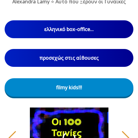
Alexandra Lamy ⭐ Αυτό που Ξέρουν οι Γυναίκες
ελληνικό box-office...
προσεχώς στις αίθουσες
filmy kids!!!