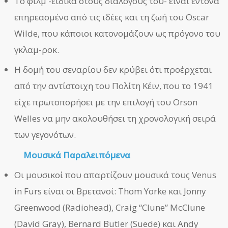
Το φιλμ -ειδικά στους διαλόγους του- είναι έντονα
επηρεασμένο από τις ιδέες και τη ζωή του Oscar
Wilde, που κάποιοι κατονομάζουν ως πρόγονο του
γκλαμ-ροκ.
Η δομή του σεναρίου δεν κρύβει ότι προέρχεται
από την αντίστοιχη του Πολίτη Κέιν, που το 1941
είχε πρωτοπορήσει με την επιλογή του Orson
Welles να μην ακολουθήσει τη χρονολογική σειρά
των γεγονότων.
Μουσικά Παραλειπόμενα
Οι μουσικοί που απαρτίζουν μουσικά τους Venus
in Furs είναι οι Βρετανοί: Thom Yorke και Jonny
Greenwood (Radiohead), Craig “Clune” McClune
(David Gray), Bernard Butler (Suede) και Andy