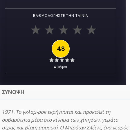
ΒΑΘΜΟΛΟΓΉΣΤΕ ΤΗΝ ΤΑΙΝΊΑ
4.8
4 ψήφοι
ΣΥΝΟΨΗ
1971. Το γκλαμ-ροκ εκρήγνυται και προκαλεί τη
σοβαρότητα μέσα στο κίνημα των χίπηδων, γεμάτο
στρας και βίαιη μουσική. Ο Μπράιαν Σλέιντ, ένα νεαρός