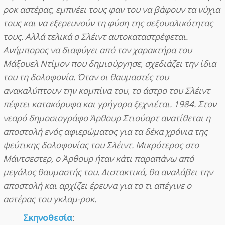
ροκ αστέρας, εμπνέει τους φαν του να βάφουν τα νύχια
τους και να εξερευνούν τη φύση της σεξουαλικότητας
τους. Αλλά τελικά ο Σλέιντ αυτοκαταστρέφεται.
Ανήμπορος να διαφύγει από τον χαρακτήρα του
Μάξουελ Ντίμον που δημιούργησε, σχεδιάζει την ίδια
του τη δολοφονία. Όταν οι θαυμαστές του
ανακαλύπτουν την κομπίνα του, το άστρο του Σλέιντ
πέφτει κατακόρυφα και γρήγορα ξεχνιέται. 1984. Στον
νεαρό δημοσιογράφο Άρθουρ Στιούαρτ ανατίθεται η
αποστολή ενός αφιερώματος για τα δέκα χρόνια της
ψεύτικης δολοφονίας του Σλέιντ. Μικρότερος στο
Μάντσεστερ, ο Άρθουρ ήταν κάτι παραπάνω από
μεγάλος θαυμαστής του. Διστακτικά, θα αναλάβει την
αποστολή και αρχίζει έρευνα για το τι απέγινε ο
αστέρας του γκλαμ-ροκ.
Σκηνοθεσία
: