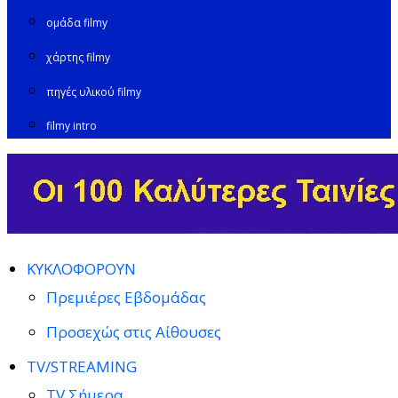
ομάδα filmy
χάρτης filmy
πηγές υλικού filmy
filmy intro
ΚΥΚΛΟΦΟΡΟΥΝ
Πρεμιέρες Εβδομάδας
Προσεχώς στις Αίθουσες
TV/STREAMING
TV Σήμερα