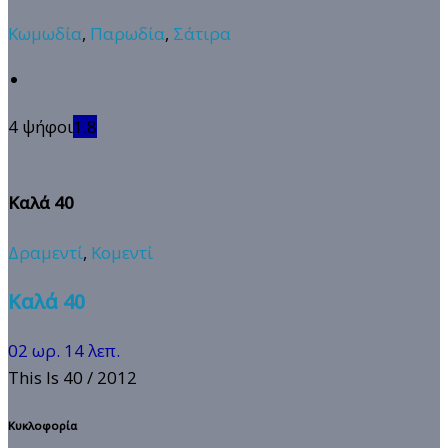
Κωμωδία
,
Παρωδία
,
Σάτιρα
4 ψήφοι
1.8
Καλά 40
Δραμεντί
,
Κομεντί
Καλά 40
02 ωρ. 14 λεπ.
This Is 40
/ 2012
Κυκλοφορία