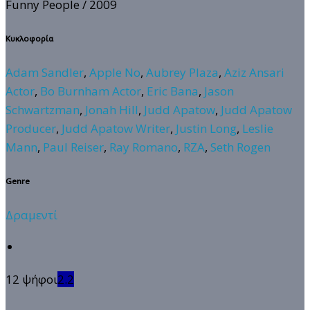
Funny People
/ 2009
Κυκλοφορία
Adam Sandler
,
Apple No
,
Aubrey Plaza
,
Aziz Ansari
Actor
,
Bo Burnham Actor
,
Eric Bana
,
Jason
Schwartzman
,
Jonah Hill
,
Judd Apatow
,
Judd Apatow
Producer
,
Judd Apatow Writer
,
Justin Long
,
Leslie
Mann
,
Paul Reiser
,
Ray Romano
,
RZA
,
Seth Rogen
Genre
Δραμεντί
12 ψήφοι
2.2