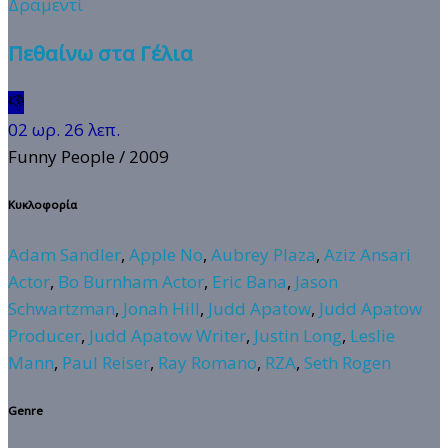
Δραμεντί
Πεθαίνω στα Γέλια
👎
02 ωρ. 26 λεπ.
Funny People
/ 2009
Κυκλοφορία
Adam Sandler
,
Apple No
,
Aubrey Plaza
,
Aziz Ansari
Actor
,
Bo Burnham Actor
,
Eric Bana
,
Jason
Schwartzman
,
Jonah Hill
,
Judd Apatow
,
Judd Apatow
Producer
,
Judd Apatow Writer
,
Justin Long
,
Leslie
Mann
,
Paul Reiser
,
Ray Romano
,
RZA
,
Seth Rogen
Genre