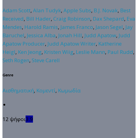
Adam Scott
,
Alan Tudyk
,
Apple Subs
,
B.J. Novak
,
Best
Received
,
Bill Hader
,
Craig Robinson
,
Dax Shepard
,
Eva
Mendes
,
Harold Ramis
,
James Franco
,
Jason Segel
,
Jay
Baruchel
,
Jessica Alba
,
Jonah Hill
,
Judd Apatow
,
Judd
Apatow Producer
,
Judd Apatow Writer
,
Katherine
Heigl
,
Ken Jeong
,
Kristen Wiig
,
Leslie Mann
,
Paul Rudd
,
Seth Rogen
,
Steve Carell
Genre
Αισθηματική
,
Κομεντί
,
Κωμωδία
12 ψήφοι
3.9