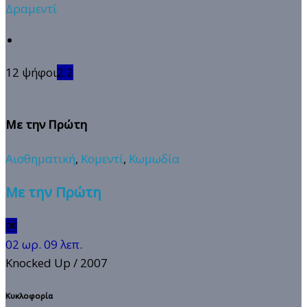
Δραμεντί
12 ψήφοι
2.2
Με την Πρώτη
Αισθηματική
,
Κομεντί
,
Κωμωδία
Με την Πρώτη
🆗
02 ωρ. 09 λεπ.
Knocked Up
/ 2007
Κυκλοφορία