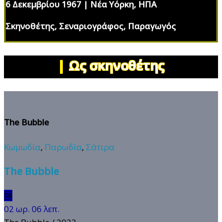
6 Δεκεμβρίου 1967 | Νέα Υόρκη, ΗΠΑ
Σκηνοθέτης, Σεναριογράφος, Παραγωγός
|
Ως σκηνοθέτης
The Bubble
Κωμωδία
,
Παρωδία
,
Σάτιρα
The Bubble
🆗
02 ωρ. 06 λεπ.