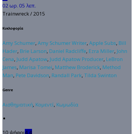
02 ωρ. 05 λεπ.
Trainwreck
/ 2015
Κυκλοφορία
Amy Schumer
,
Amy Schumer Writer
,
Apple Subs
,
Bill
Hader
,
Brie Larson
,
Daniel Radcliffe
,
Ezra Miller
,
John
Cena
,
Judd Apatow
,
Judd Apatow Producer
,
LeBron
James
,
Marisa Tomei
,
Matthew Broderick
,
Method
Man
,
Pete Davidson
,
Randall Park
,
Tilda Swinton
Genre
Αισθηματική
,
Κομεντί
,
Κωμωδία
10 ψήφοι
4.4