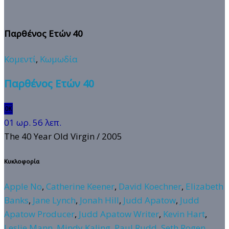
Παρθένος Ετών 40
Κομεντί
,
Κωμωδία
Παρθένος Ετών 40
🆗
01 ωρ. 56 λεπ.
The 40 Year Old Virgin
/ 2005
Κυκλοφορία
Apple No
,
Catherine Keener
,
David Koechner
,
Elizabeth
Banks
,
Jane Lynch
,
Jonah Hill
,
Judd Apatow
,
Judd
Apatow Producer
,
Judd Apatow Writer
,
Kevin Hart
,
Leslie Mann
,
Mindy Kaling
,
Paul Rudd
,
Seth Rogen
,