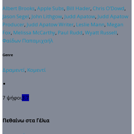
Albert Brooks
,
Apple Subs
,
Bill Hader
,
Chris O’Dowd
,
Jason Segel
,
John Lithgow
,
Judd Apatow
,
Judd Apatow
Producer
,
Judd Apatow Writer
,
Leslie Mann
,
Megan
Fox
,
Melissa McCarthy
,
Paul Rudd
,
Wyatt Russell
,
Φαίδων Παπαμιχαήλ
Genre
Δραμεντί
,
Κομεντί
7 ψήφοι
3.7
Πεθαίνω στα Γέλια