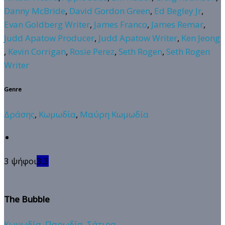
Danny McBride
,
David Gordon Green
,
Ed Begley Jr
,
Evan Goldberg Writer
,
James Franco
,
James Remar
,
Judd Apatow Producer
,
Judd Apatow Writer
,
Ken Jeong
,
Kevin Corrigan
,
Rosie Perez
,
Seth Rogen
,
Seth Rogen
Writer
Genre
Δράσης
,
Κωμωδία
,
Μαύρη Κωμωδία
3 ψήφοι
3.3
The Bubble
Κωμωδία
,
Παρωδία
,
Σάτιρα