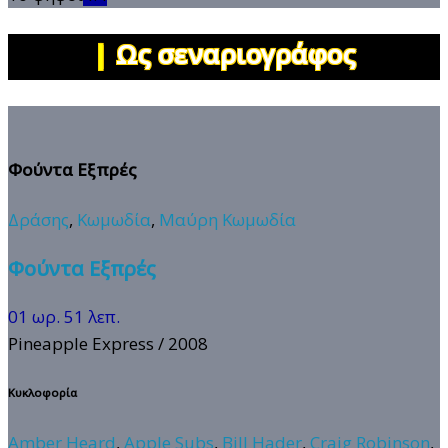
|
Ως σεναριογράφος
Φούντα Εξπρές
Δράσης
,
Κωμωδία
,
Μαύρη Κωμωδία
Φούντα Εξπρές
01 ωρ. 51 λεπ.
Pineapple Express
/ 2008
Κυκλοφορία
Amber Heard
,
Apple Subs
,
Bill Hader
,
Craig Robinson
,