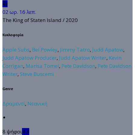
👍
02 ωρ. 16 λεπ.
The King of Staten Island
/ 2020
Κυκλοφορία
Apple Subs
,
Bel Powley
,
Jimmy Tatro
,
Judd Apatow
,
Judd Apatow Producer
,
Judd Apatow Writer
,
Kevin
Corrigan
,
Marisa Tomei
,
Pete Davidson
,
Pete Davidson
Writer
,
Steve Buscemi
Genre
Δραμεντί
,
Νεανική
8 ψήφοι
4.3