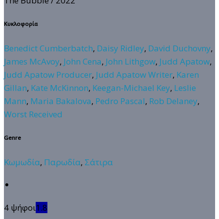
The Bubble
/ 2022
Κυκλοφορία
Benedict Cumberbatch
,
Daisy Ridley
,
David Duchovny
,
James McAvoy
,
John Cena
,
John Lithgow
,
Judd Apatow
,
Judd Apatow Producer
,
Judd Apatow Writer
,
Karen
Gillan
,
Kate McKinnon
,
Keegan-Michael Key
,
Leslie
Mann
,
Maria Bakalova
,
Pedro Pascal
,
Rob Delaney
,
Worst Received
Genre
Κωμωδία
,
Παρωδία
,
Σάτιρα
4 ψήφοι
1.8