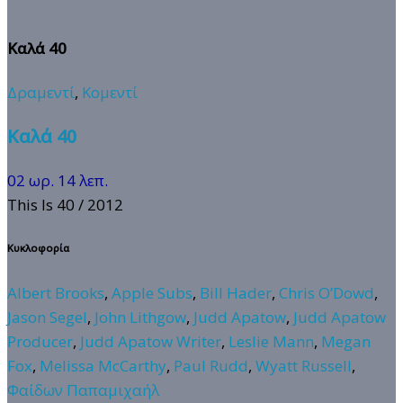
Καλά 40
Δραμεντί
,
Κομεντί
Καλά 40
02 ωρ. 14 λεπ.
This Is 40
/ 2012
Κυκλοφορία
Albert Brooks
,
Apple Subs
,
Bill Hader
,
Chris O’Dowd
,
Jason Segel
,
John Lithgow
,
Judd Apatow
,
Judd Apatow
Producer
,
Judd Apatow Writer
,
Leslie Mann
,
Megan
Fox
,
Melissa McCarthy
,
Paul Rudd
,
Wyatt Russell
,
Φαίδων Παπαμιχαήλ