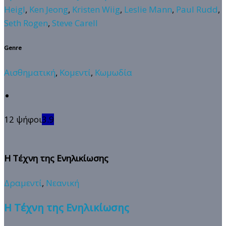
Heigl
,
Ken Jeong
,
Kristen Wiig
,
Leslie Mann
,
Paul Rudd
,
Seth Rogen
,
Steve Carell
Genre
Αισθηματική
,
Κομεντί
,
Κωμωδία
12 ψήφοι
3.9
Η Τέχνη της Ενηλικίωσης
Δραμεντί
,
Νεανική
Η Τέχνη της Ενηλικίωσης