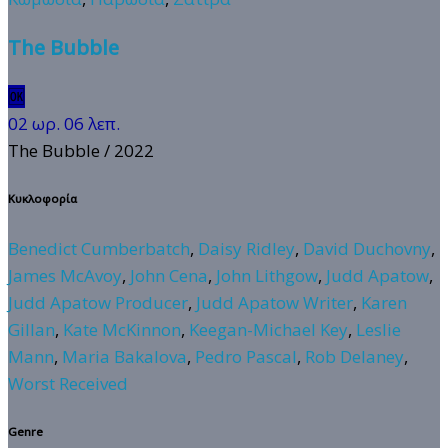
The Bubble
🆗
02 ωρ. 06 λεπ.
The Bubble
/ 2022
Κυκλοφορία
Benedict Cumberbatch
,
Daisy Ridley
,
David Duchovny
,
James McAvoy
,
John Cena
,
John Lithgow
,
Judd Apatow
,
Judd Apatow Producer
,
Judd Apatow Writer
,
Karen
Gillan
,
Kate McKinnon
,
Keegan-Michael Key
,
Leslie
Mann
,
Maria Bakalova
,
Pedro Pascal
,
Rob Delaney
,
Worst Received
Genre