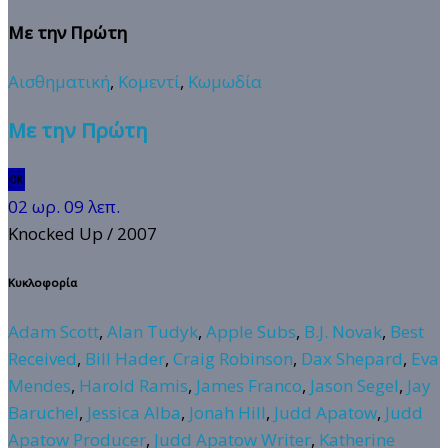
Με την Πρώτη
Αισθηματική
,
Κομεντί
,
Κωμωδία
Με την Πρώτη
🆗
02 ωρ. 09 λεπ.
Knocked Up
/ 2007
Κυκλοφορία
Adam Scott
,
Alan Tudyk
,
Apple Subs
,
B.J. Novak
,
Best
Received
,
Bill Hader
,
Craig Robinson
,
Dax Shepard
,
Eva
Mendes
,
Harold Ramis
,
James Franco
,
Jason Segel
,
Jay
Baruchel
,
Jessica Alba
,
Jonah Hill
,
Judd Apatow
,
Judd
Apatow Producer
,
Judd Apatow Writer
,
Katherine