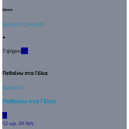
Genre
Δραμεντί
,
Κομεντί
7 ψήφοι
3.7
Πεθαίνω στα Γέλια
Δραμεντί
Πεθαίνω στα Γέλια
👎
02 ωρ. 26 λεπ.