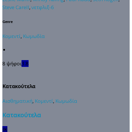
Steve Carell
,
νετφλιξ-6
Genre
Κομεντί
,
Κωμωδία
8 ψήφοι
3.8
Κατακούτελα
Αισθηματική
,
Κομεντί
,
Κωμωδία
Κατακούτελα
🆗