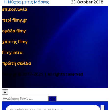
Η Νύχτα με τις Μάσκες
25 October 2018
επικοινωνία
περί filmy.gr
ομάδα filmy
χάρτης filmy
filmy intro
πρώτη σελίδα
filmy.gr © 2017-2025 | all rights reserved
X