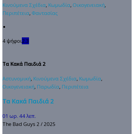
Κινούμενα Σχέδια
,
Κωμωδία
,
Οικογενειακή
,
Περιπέτεια
,
Φαντασίας
4 ψήφοι
2.3
Τα Κακά Παιδιά 2
Αστυνομική
,
Κινούμενα Σχέδια
,
Κωμωδία
,
Οικογενειακή
,
Παρωδία
,
Περιπέτεια
Τα Κακά Παιδιά 2
01 ωρ. 44 λεπ.
The Bad Guys 2
/ 2025