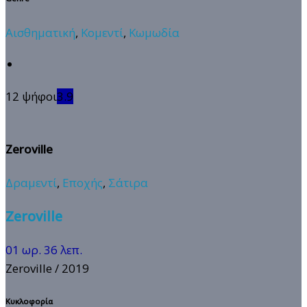
Αισθηματική
,
Κομεντί
,
Κωμωδία
12 ψήφοι
3.9
Zeroville
Δραμεντί
,
Εποχής
,
Σάτιρα
Zeroville
01 ωρ. 36 λεπ.
Zeroville
/ 2019
Κυκλοφορία