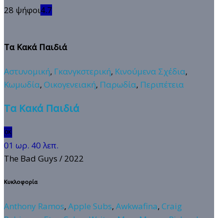
28 ψήφοι
4.7
Τα Κακά Παιδιά
Αστυνομική
,
Γκανγκστερική
,
Κινούμενα Σχέδια
,
Κωμωδία
,
Οικογενειακή
,
Παρωδία
,
Περιπέτεια
Τα Κακά Παιδιά
🆗
01 ωρ. 40 λεπ.
The Bad Guys
/ 2022
Κυκλοφορία
Anthony Ramos
,
Apple Subs
,
Awkwafina
,
Craig