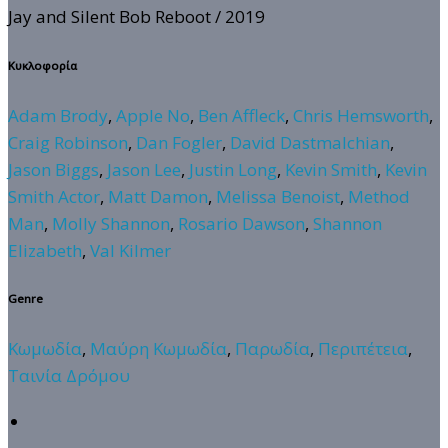
Jay and Silent Bob Reboot
/ 2019
Κυκλοφορία
Adam Brody
,
Apple No
,
Ben Affleck
,
Chris Hemsworth
,
Craig Robinson
,
Dan Fogler
,
David Dastmalchian
,
Jason Biggs
,
Jason Lee
,
Justin Long
,
Kevin Smith
,
Kevin
Smith Actor
,
Matt Damon
,
Melissa Benoist
,
Method
Man
,
Molly Shannon
,
Rosario Dawson
,
Shannon
Elizabeth
,
Val Kilmer
Genre
Κωμωδία
,
Μαύρη Κωμωδία
,
Παρωδία
,
Περιπέτεια
,
Ταινία Δρόμου