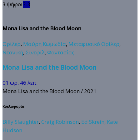
3 ψήφοι
3.3
Mona Lisa and the Blood Moon
Θρίλερ
,
Μαύρη Κωμωδία
,
Μεταφυσικό Θρίλερ
,
Νεανική
,
Σινεφίλ
,
Φαντασίας
Mona Lisa and the Blood Moon
01 ωρ. 46 λεπ.
Mona Lisa and the Blood Moon
/ 2021
Κυκλοφορία
Billy Slaughter
,
Craig Robinson
,
Ed Skrein
,
Kate
Hudson