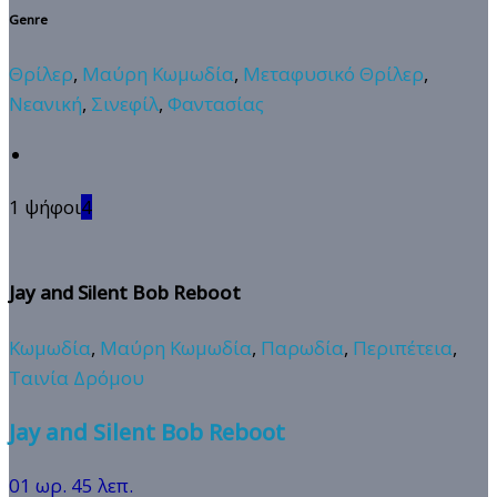
Genre
Θρίλερ
,
Μαύρη Κωμωδία
,
Μεταφυσικό Θρίλερ
,
Νεανική
,
Σινεφίλ
,
Φαντασίας
1 ψήφοι
4
Jay and Silent Bob Reboot
Κωμωδία
,
Μαύρη Κωμωδία
,
Παρωδία
,
Περιπέτεια
,
Ταινία Δρόμου
Jay and Silent Bob Reboot
01 ωρ. 45 λεπ.