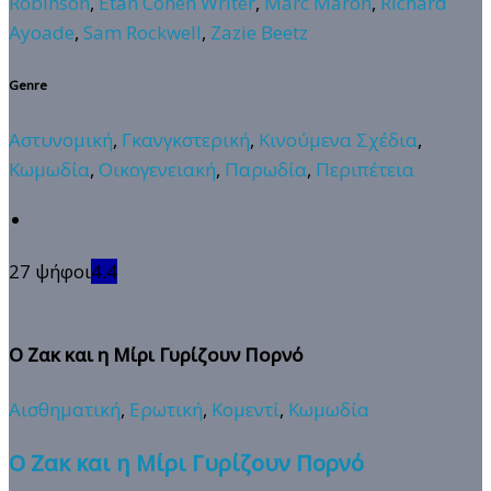
Robinson
,
Etan Cohen Writer
,
Marc Maron
,
Richard
Ayoade
,
Sam Rockwell
,
Zazie Beetz
Genre
Αστυνομική
,
Γκανγκστερική
,
Κινούμενα Σχέδια
,
Κωμωδία
,
Οικογενειακή
,
Παρωδία
,
Περιπέτεια
27 ψήφοι
4.4
Ο Ζακ και η Μίρι Γυρίζουν Πορνό
Αισθηματική
,
Ερωτική
,
Κομεντί
,
Κωμωδία
Ο Ζακ και η Μίρι Γυρίζουν Πορνό