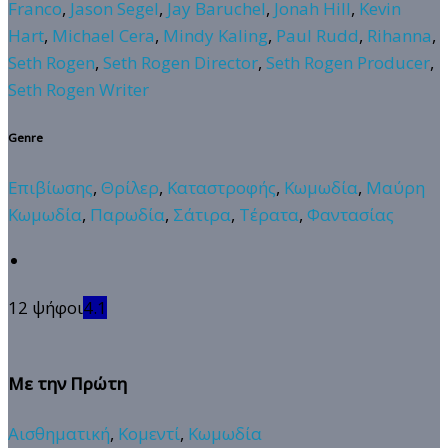
Franco
,
Jason Segel
,
Jay Baruchel
,
Jonah Hill
,
Kevin
Hart
,
Michael Cera
,
Mindy Kaling
,
Paul Rudd
,
Rihanna
,
Seth Rogen
,
Seth Rogen Director
,
Seth Rogen Producer
,
Seth Rogen Writer
Genre
Επιβίωσης
,
Θρίλερ
,
Καταστροφής
,
Κωμωδία
,
Μαύρη
Κωμωδία
,
Παρωδία
,
Σάτιρα
,
Τέρατα
,
Φαντασίας
12 ψήφοι
4.1
Με την Πρώτη
Αισθηματική
,
Κομεντί
,
Κωμωδία