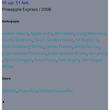
01 ωρ. 51 λεπ.
Pineapple Express
/ 2008
Κυκλοφορία
Amber Heard
,
Apple Subs
,
Bill Hader
,
Craig Robinson
,
Danny McBride
,
David Gordon Green
,
Ed Begley Jr
,
Evan Goldberg Writer
,
James Franco
,
James Remar
,
Judd Apatow Producer
,
Judd Apatow Writer
,
Ken Jeong
,
Kevin Corrigan
,
Rosie Perez
,
Seth Rogen
,
Seth Rogen
Writer
Genre
Δράσης
,
Κωμωδία
,
Μαύρη Κωμωδία