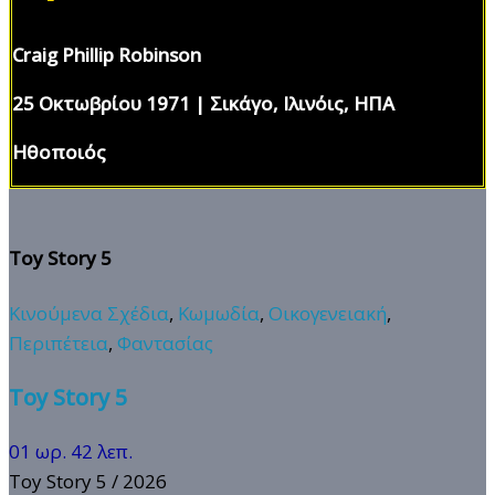
Craig Phillip Robinson
25 Οκτωβρίου 1971 | Σικάγο, Ιλινόις, ΗΠΑ
Ηθοποιός
Toy Story 5
Κινούμενα Σχέδια
,
Κωμωδία
,
Οικογενειακή
,
Περιπέτεια
,
Φαντασίας
Toy Story 5
01 ωρ. 42 λεπ.
Toy Story 5
/ 2026