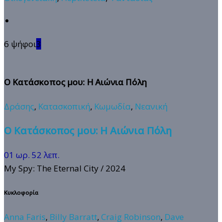
6 ψήφοι
3
Ο Κατάσκοπος μου: Η Αιώνια Πόλη
Δράσης
,
Κατασκοπική
,
Κωμωδία
,
Νεανική
Ο Κατάσκοπος μου: Η Αιώνια Πόλη
01 ωρ. 52 λεπ.
My Spy: The Eternal City
/ 2024
Κυκλοφορία
Anna Faris
,
Billy Barratt
,
Craig Robinson
,
Dave