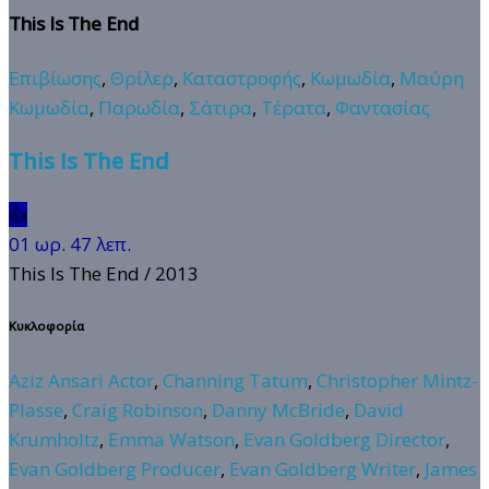
This Is The End
Επιβίωσης
,
Θρίλερ
,
Καταστροφής
,
Κωμωδία
,
Μαύρη
Κωμωδία
,
Παρωδία
,
Σάτιρα
,
Τέρατα
,
Φαντασίας
This Is The End
👍
01 ωρ. 47 λεπ.
This Is The End
/ 2013
Κυκλοφορία
Aziz Ansari Actor
,
Channing Tatum
,
Christopher Mintz-
Plasse
,
Craig Robinson
,
Danny McBride
,
David
Krumholtz
,
Emma Watson
,
Evan Goldberg Director
,
Evan Goldberg Producer
,
Evan Goldberg Writer
,
James