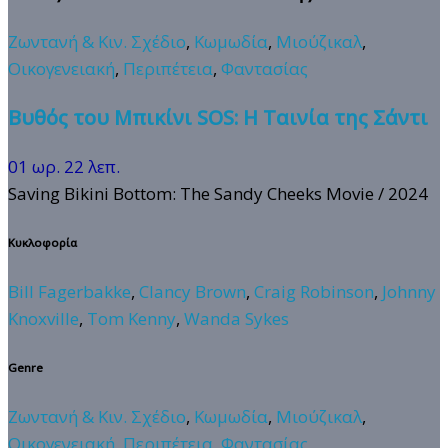
Ζωντανή & Κιν. Σχέδιο
,
Κωμωδία
,
Μιούζικαλ
,
Οικογενειακή
,
Περιπέτεια
,
Φαντασίας
Βυθός του Μπικίνι SOS: Η Ταινία της Σάντι
01 ωρ. 22 λεπ.
Saving Bikini Bottom: The Sandy Cheeks Movie
/ 2024
Κυκλοφορία
Bill Fagerbakke
,
Clancy Brown
,
Craig Robinson
,
Johnny
Knoxville
,
Tom Kenny
,
Wanda Sykes
Genre
Ζωντανή & Κιν. Σχέδιο
,
Κωμωδία
,
Μιούζικαλ
,
Οικογενειακή
,
Περιπέτεια
,
Φαντασίας