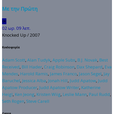
Με την Πρώτη
🆗
02 ωρ. 09 λεπ.
Knocked Up
/ 2007
Κυκλοφορία
Adam Scott
,
Alan Tudyk
,
Apple Subs
,
B.J. Novak
,
Best
Received
,
Bill Hader
,
Craig Robinson
,
Dax Shepard
,
Eva
Mendes
,
Harold Ramis
,
James Franco
,
Jason Segel
,
Jay
Baruchel
,
Jessica Alba
,
Jonah Hill
,
Judd Apatow
,
Judd
Apatow Producer
,
Judd Apatow Writer
,
Katherine
Heigl
,
Ken Jeong
,
Kristen Wiig
,
Leslie Mann
,
Paul Rudd
,
Seth Rogen
,
Steve Carell
Genre