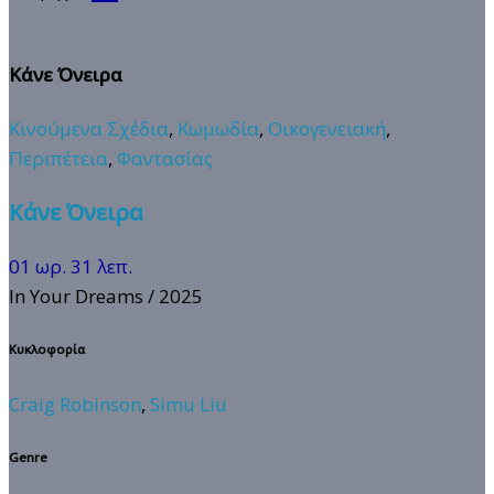
Κάνε Όνειρα
Κινούμενα Σχέδια
,
Κωμωδία
,
Οικογενειακή
,
Περιπέτεια
,
Φαντασίας
Κάνε Όνειρα
01 ωρ. 31 λεπ.
In Your Dreams
/ 2025
Κυκλοφορία
Craig Robinson
,
Simu Liu
Genre