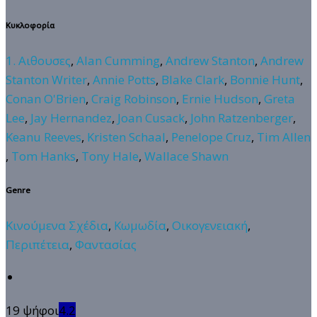
Κυκλοφορία
1. Αιθουσες
,
Alan Cumming
,
Andrew Stanton
,
Andrew
Stanton Writer
,
Annie Potts
,
Blake Clark
,
Bonnie Hunt
,
Conan O'Brien
,
Craig Robinson
,
Ernie Hudson
,
Greta
Lee
,
Jay Hernandez
,
Joan Cusack
,
John Ratzenberger
,
Keanu Reeves
,
Kristen Schaal
,
Penelope Cruz
,
Tim Allen
,
Tom Hanks
,
Tony Hale
,
Wallace Shawn
Genre
Κινούμενα Σχέδια
,
Κωμωδία
,
Οικογενειακή
,
Περιπέτεια
,
Φαντασίας
19 ψήφοι
4.2