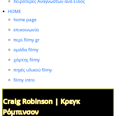
Χειρότερες Αναγνωστών ανά Είδος
HOME
home page
επικοινωνία
περί filmy.gr
ομάδα filmy
χάρτης filmy
πηγές υλικού filmy
filmy intro
Craig Robinson | Κρεγκ
Ρόμπινσον