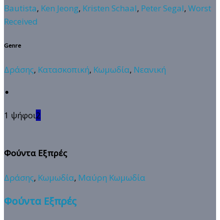
Bautista
,
Ken Jeong
,
Kristen Schaal
,
Peter Segal
,
Worst
Received
Genre
Δράσης
,
Κατασκοπική
,
Κωμωδία
,
Νεανική
1 ψήφοι
2
Φούντα Εξπρές
Δράσης
,
Κωμωδία
,
Μαύρη Κωμωδία
Φούντα Εξπρές