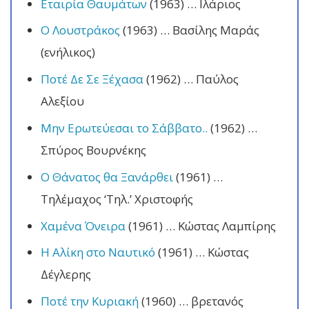
Εταιρία Θαυμάτων
(1963) … Ιλάριος
Ο Λουστράκος
(1963) … Βασίλης Μαράς
(ενήλικος)
Ποτέ Δε Σε Ξέχασα
(1962) … Παύλος
Αλεξίου
Μην Ερωτεύεσαι το Σάββατο..
(1962) …
Σπύρος Βουρνέκης
Ο Θάνατος θα Ξανάρθει
(1961) …
Τηλέμαχος ‘Τηλ.’ Χριστοφής
Χαμένα Όνειρα
(1961) … Κώστας Λαμπίρης
Η Αλίκη στο Ναυτικό
(1961) … Κώστας
Δέγλερης
Ποτέ την Κυριακή
(1960) … βρετανός