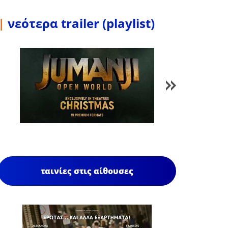
|
νεότερα trailer (playlist)
1
/
85
ταινίες στις αίθουσες