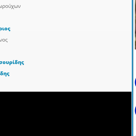
σωρούχων
ριος
νος
σουρίδης
ίδης