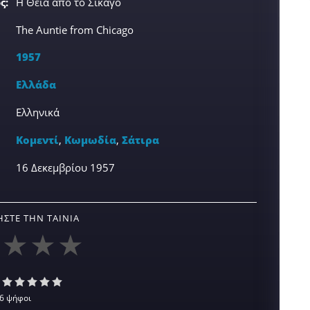
ς:
Η Θεία από το Σικάγο
The Auntie from Chicago
1957
Ελλάδα
Ελληνικά
Κομεντί
,
Κωμωδία
,
Σάτιρα
16 Δεκεμβρίου 1957
ΣΤΕ ΤΗΝ ΤΑΙΝΊΑ
6 ψήφοι