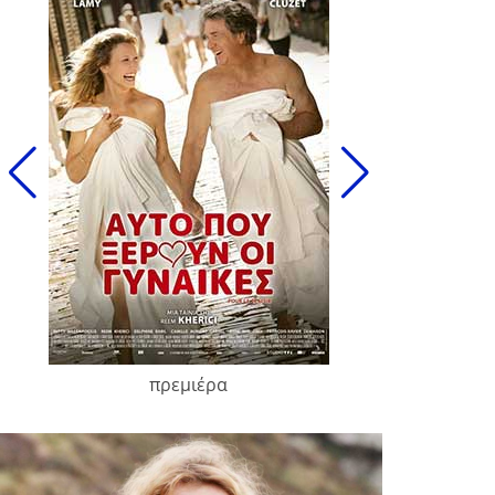
πρεμιέρα
François