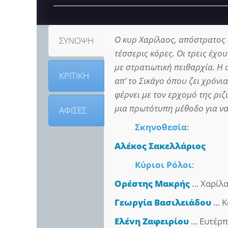
Ο κυρ Χαρίλαος, απόστρατος σ
ΣΥΝΟΨΗ
τέσσερις κόρες. Οι τρεις έχου
με στρατιωτική πειθαρχία. Η 
ΚΡΙΤΙΚΗ
απ’ το Σικάγο όπου ζει χρόνια
φέρνει με τον ερχομό της ριζι
μια πρωτότυπη μέθοδο για να 
ΑΦΙΣΕΣ
Σκηνοθεσία
:
Αλέκος Σακελλάριος
Κύριοι Ρόλοι
:
Ορέστης Μακρής
… Χαρίλ
Γεωργία Βασιλειάδου
… Κ
Ελένη Ζαφειρίου
… Ευτέρ