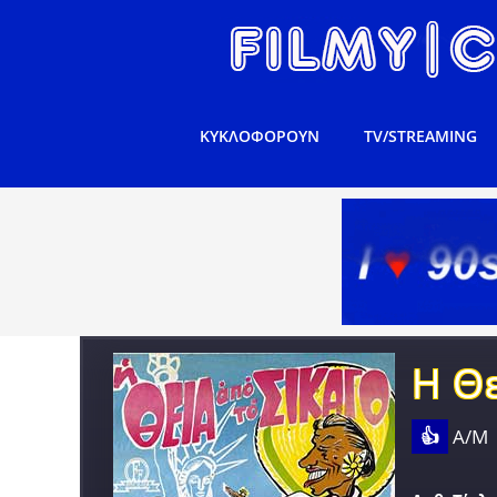
ΚΥΚΛΟΦΟΡΟΥΝ
TV/STREAMING
Η Θε
👍
Α/Μ