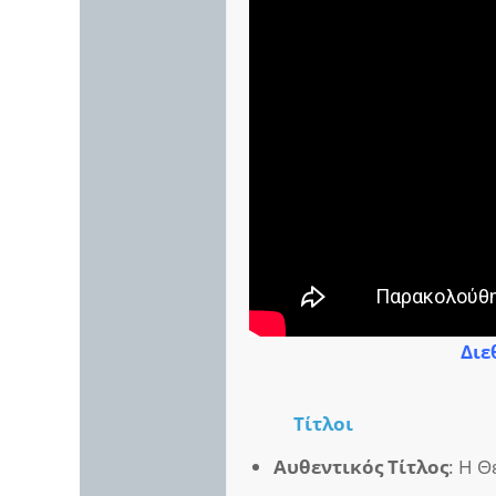
Διε
Τίτλοι
Αυθεντικός Τίτλος
: Η Θ