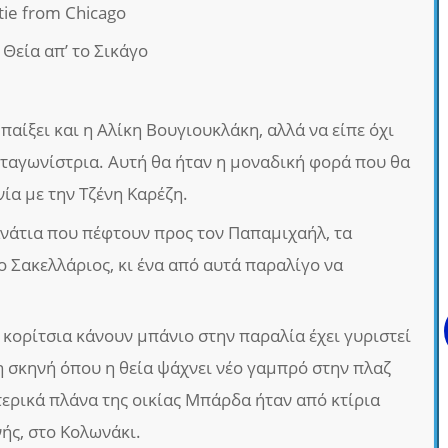
tie from Chicago
Η Θεία απ’ το Σικάγο
παίξει και η Αλίκη Βουγιουκλάκη, αλλά να είπε όχι
ωταγωνίστρια. Αυτή θα ήταν η μοναδική φορά που θα
νία με την Τζένη Καρέζη.
ανάτια που πέφτουν προς τον Παπαμιχαήλ, τα
 ο Σακελλάριος, κι ένα από αυτά παραλίγο να
 κορίτσια κάνουν μπάνιο στην παραλία έχει γυριστεί
η σκηνή όπου η θεία ψάχνει νέο γαμπρό στην πλαζ
τερικά πλάνα της οικίας Μπάρδα ήταν από κτίρια
ής, στο Κολωνάκι.