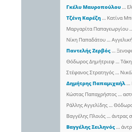
Γκέλυ Μαυροπούλου
… Ε
Τζένη Καρέζη
… Κατίνα Μπ
Μαργαρίτα Παπαγεωργίου 
Νίκη Παπαδάτου … Αγγελικ
Παντελής Ζερβός
… Ξενοφ
Θόδωρος Δημήτριεφ … Τάκη
Στέφανος Στρατηγός … Νικό
Δημήτρης Παπαμιχαήλ
… 
Κώστας Παπαχρήστος … αστ
Ράλλης Αγγελίδης … Θόδωρ
Βαγγέλης Πλοιός … άντρας 
Βαγγέλης Σειληνός
… άντρ