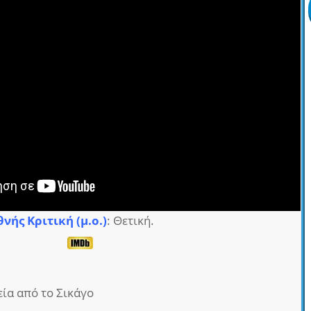
θνής Κριτική (μ.ο.)
: Θετική.
εία από το Σικάγο