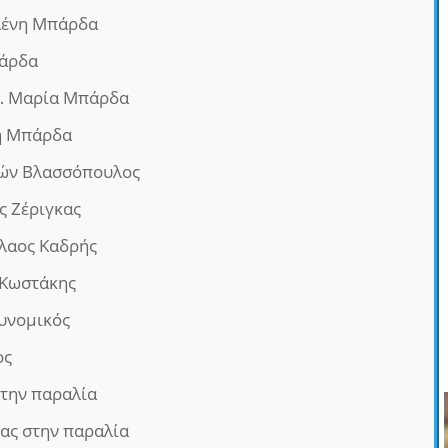
λένη Μπάρδα
άρδα
… Μαρία Μπάρδα
ή Μπάρδα
ών Βλασσόπουλος
ς Ζέριγκας
λαος Καδρής
Κωστάκης
υνομικός
ος
στην παραλία
ας στην παραλία