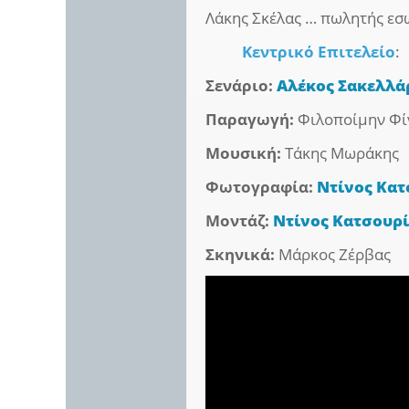
Λάκης Σκέλας … πωλητής ε
Κεντρικό Επιτελείο
:
Σενάριο:
Αλέκος Σακελλά
Παραγωγή:
Φιλοποίμην Φί
Μουσική:
Τάκης Μωράκης
Φωτογραφία:
Ντίνος Κατ
Μοντάζ:
Ντίνος Κατσουρ
Σκηνικά:
Μάρκος Ζέρβας