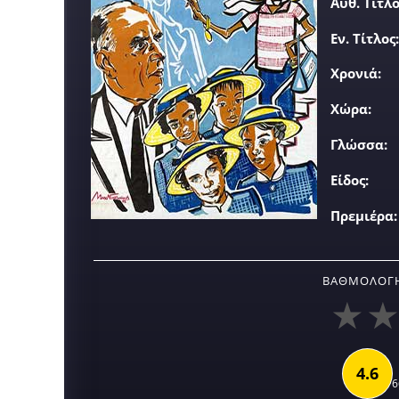
Αυθ. Τίτλο
Εν. Τίτλος:
Χρονιά:
Χώρα:
Γλώσσα:
Είδος:
Πρεμιέρα:
ΒΑΘΜΟΛΟΓΉ
4.6
6