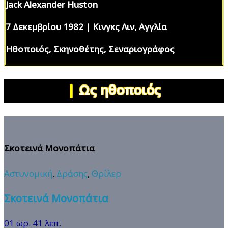
Jack Alexander Huston
7 Δεκεμβρίου 1982 | Κινγκς Λιν, Αγγλία
Ηθοποιός, Σκηνοθέτης, Σεναριογράφος
|
Ως ηθοποιός
Σκοτεινά Μονοπάτια
Αστυνομική
,
Δράσης
,
Θρίλερ
Σκοτεινά Μονοπάτια
01 ωρ. 41 λεπ.