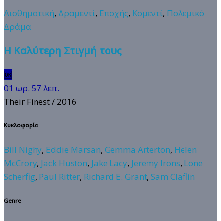
Αισθηματική
,
Δραμεντί
,
Εποχής
,
Κομεντί
,
Πολεμικό
Δράμα
Η Καλύτερη Στιγμή τους
🆗
01 ωρ. 57 λεπ.
Their Finest
/ 2016
Κυκλοφορία
Bill Nighy
,
Eddie Marsan
,
Gemma Arterton
,
Helen
McCrory
,
Jack Huston
,
Jake Lacy
,
Jeremy Irons
,
Lone
Scherfig
,
Paul Ritter
,
Richard E. Grant
,
Sam Claflin
Genre