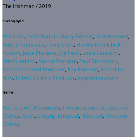
The Irishman
/ 2019
Κυκλοφορία
Al Pacino
,
Anna Paquin
,
Barry Primus
,
Best Received
,
Bobby Cannavale
,
Filmy Stars
,
Harvey Keitel
,
Jack
Huston
,
Jesse Plemons
,
Joe Pesci
,
Louis Cancelmi
,
Marin Ireland
,
Martin Scorsese
,
Paul Ben-Victor
,
Randall Emmett Producer
,
Ray Romano
,
Robert De
Niro
,
Robert De Niro Producer
,
Stephen Graham
Genre
Αστυνομική
,
Βιογραφία
,
Γκανγκστερική
,
Δραματικό
Θρίλερ
,
Έπος
,
Εποχής
,
Ιστορική
,
Πολιτική
,
Πολιτικό
Θρίλερ