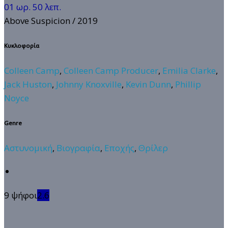
01 ωρ. 50 λεπ.
Above Suspicion
/ 2019
Κυκλοφορία
Colleen Camp
,
Colleen Camp Producer
,
Emilia Clarke
,
Jack Huston
,
Johnny Knoxville
,
Kevin Dunn
,
Phillip
Noyce
Genre
Αστυνομική
,
Βιογραφία
,
Εποχής
,
Θρίλερ
9 ψήφοι
2.6