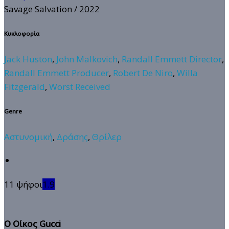
Savage Salvation
/ 2022
Κυκλοφορία
Jack Huston
,
John Malkovich
,
Randall Emmett Director
,
Randall Emmett Producer
,
Robert De Niro
,
Willa
Fitzgerald
,
Worst Received
Genre
Αστυνομική
,
Δράσης
,
Θρίλερ
11 ψήφοι
1.9
Ο Οίκος Gucci