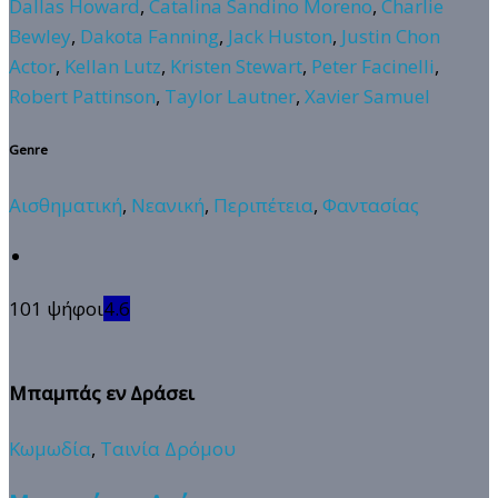
Dallas Howard
,
Catalina Sandino Moreno
,
Charlie
Bewley
,
Dakota Fanning
,
Jack Huston
,
Justin Chon
Actor
,
Kellan Lutz
,
Kristen Stewart
,
Peter Facinelli
,
Robert Pattinson
,
Taylor Lautner
,
Xavier Samuel
Genre
Αισθηματική
,
Νεανική
,
Περιπέτεια
,
Φαντασίας
101 ψήφοι
4.6
Μπαμπάς εν Δράσει
Κωμωδία
,
Ταινία Δρόμου