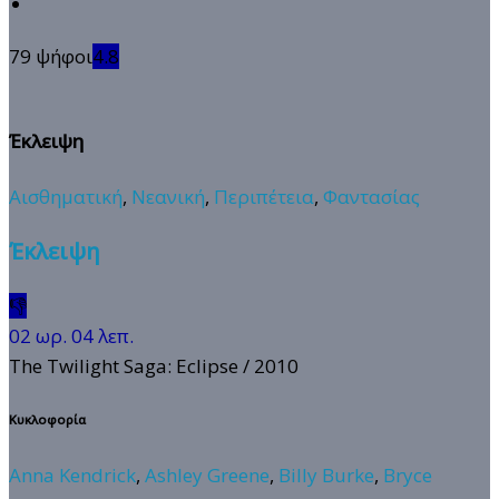
79 ψήφοι
4.8
Έκλειψη
Αισθηματική
,
Νεανική
,
Περιπέτεια
,
Φαντασίας
Έκλειψη
👎
02 ωρ. 04 λεπ.
The Twilight Saga: Eclipse
/ 2010
Κυκλοφορία
Anna Kendrick
,
Ashley Greene
,
Billy Burke
,
Bryce