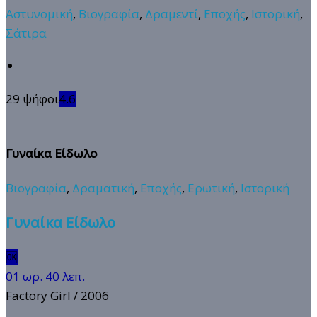
Αστυνομική
,
Βιογραφία
,
Δραμεντί
,
Εποχής
,
Ιστορική
,
Σάτιρα
29 ψήφοι
4.6
Γυναίκα Είδωλο
Βιογραφία
,
Δραματική
,
Εποχής
,
Ερωτική
,
Ιστορική
Γυναίκα Είδωλο
🆗
01 ωρ. 40 λεπ.
Factory Girl
/ 2006