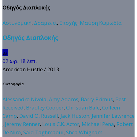
Οδηγός Διαπλοκής
Αστυνομική
,
Δραμεντί
,
Εποχής
,
Μαύρη Κωμωδία
Οδηγός Διαπλοκής
👍
02 ωρ. 18 λεπ.
American Hustle
/ 2013
Κυκλοφορία
Alessandro Nivola
,
Amy Adams
,
Barry Primus
,
Best
Received
,
Bradley Cooper
,
Christian Bale
,
Colleen
Camp
,
David O. Russell
,
Jack Huston
,
Jennifer Lawrence
,
Jeremy Renner
,
Louis C.K. Actor
,
Michael Pena
,
Robert
De Niro
,
Said Taghmaoui
,
Shea Whigham