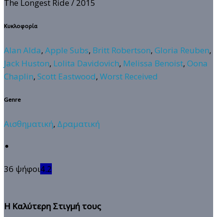
The Longest Ride
/ 2015
Κυκλοφορία
Alan Alda
,
Apple Subs
,
Britt Robertson
,
Gloria Reuben
,
Jack Huston
,
Lolita Davidovich
,
Melissa Benoist
,
Oona
Chaplin
,
Scott Eastwood
,
Worst Received
Genre
Αισθηματική
,
Δραματική
36 ψήφοι
4.2
Η Καλύτερη Στιγμή τους