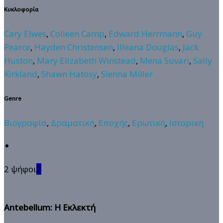
Κυκλοφορία
Cary Elwes
,
Colleen Camp
,
Edward Herrmann
,
Guy
Pearce
,
Hayden Christensen
,
Illeana Douglas
,
Jack
Huston
,
Mary Elizabeth Winstead
,
Mena Suvari
,
Sally
Kirkland
,
Shawn Hatosy
,
Sienna Miller
Genre
Βιογραφία
,
Δραματική
,
Εποχής
,
Ερωτική
,
Ιστορική
2 ψήφοι
2
Antebellum: Η Εκλεκτή