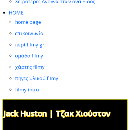
Χειρότερες Αναγνωστών ανά Είδος
HOME
home page
επικοινωνία
περί filmy.gr
ομάδα filmy
χάρτης filmy
πηγές υλικού filmy
filmy intro
Jack Huston | Τζακ Χιούστον