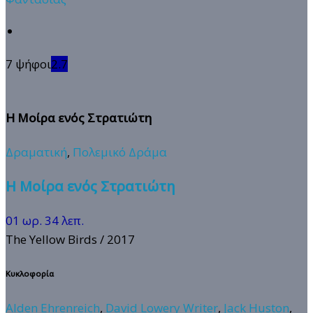
7 ψήφοι
2.7
Η Μοίρα ενός Στρατιώτη
Δραματική
,
Πολεμικό Δράμα
Η Μοίρα ενός Στρατιώτη
01 ωρ. 34 λεπ.
The Yellow Birds
/ 2017
Κυκλοφορία
Alden Ehrenreich
,
David Lowery Writer
,
Jack Huston
,