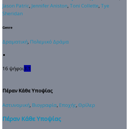
Jason Patric
,
Jennifer Aniston
,
Toni Collette
,
Tye
Sheridan
Genre
Δραματική
,
Πολεμικό Δράμα
16 ψήφοι
3.1
Πέραν Κάθε Υποψίας
Αστυνομική
,
Βιογραφία
,
Εποχής
,
Θρίλερ
Πέραν Κάθε Υποψίας