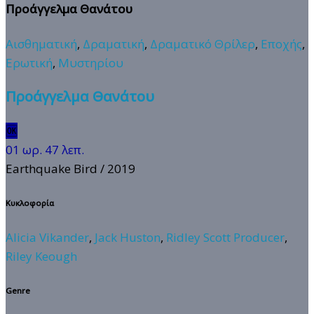
Προάγγελμα Θανάτου
Αισθηματική
,
Δραματική
,
Δραματικό Θρίλερ
,
Εποχής
,
Ερωτική
,
Μυστηρίου
Προάγγελμα Θανάτου
🆗
01 ωρ. 47 λεπ.
Earthquake Bird
/ 2019
Κυκλοφορία
Alicia Vikander
,
Jack Huston
,
Ridley Scott Producer
,
Riley Keough
Genre