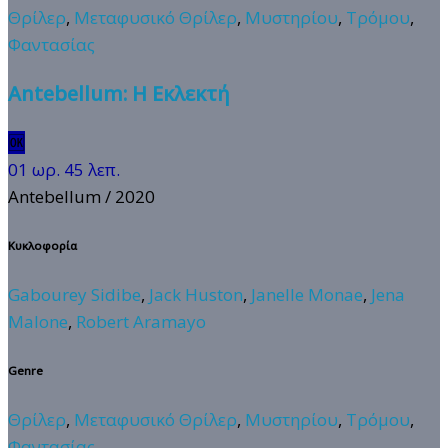
Θρίλερ
,
Μεταφυσικό Θρίλερ
,
Μυστηρίου
,
Τρόμου
,
Φαντασίας
Antebellum: Η Εκλεκτή
🆗
01 ωρ. 45 λεπ.
Antebellum
/ 2020
Κυκλοφορία
Gabourey Sidibe
,
Jack Huston
,
Janelle Monae
,
Jena
Malone
,
Robert Aramayo
Genre
Θρίλερ
,
Μεταφυσικό Θρίλερ
,
Μυστηρίου
,
Τρόμου
,
Φαντασίας