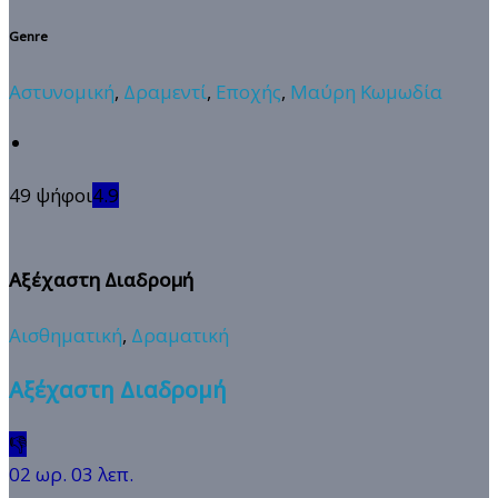
Genre
Αστυνομική
,
Δραμεντί
,
Εποχής
,
Μαύρη Κωμωδία
49 ψήφοι
4.9
Αξέχαστη Διαδρομή
Αισθηματική
,
Δραματική
Αξέχαστη Διαδρομή
👎
02 ωρ. 03 λεπ.