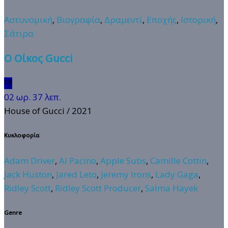
Αστυνομική
,
Βιογραφία
,
Δραμεντί
,
Εποχής
,
Ιστορική
,
Σάτιρα
Ο Οίκος Gucci
👎
02 ωρ. 37 λεπ.
House of Gucci
/ 2021
Κυκλοφορία
Adam Driver
,
Al Pacino
,
Apple Subs
,
Camille Cottin
,
Jack Huston
,
Jared Leto
,
Jeremy Irons
,
Lady Gaga
,
Ridley Scott
,
Ridley Scott Producer
,
Salma Hayek
Genre