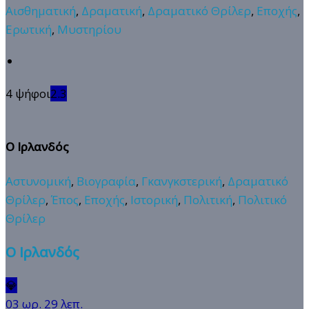
Αισθηματική
,
Δραματική
,
Δραματικό Θρίλερ
,
Εποχής
,
Ερωτική
,
Μυστηρίου
4 ψήφοι
2.3
Ο Ιρλανδός
Αστυνομική
,
Βιογραφία
,
Γκανγκστερική
,
Δραματικό
Θρίλερ
,
Έπος
,
Εποχής
,
Ιστορική
,
Πολιτική
,
Πολιτικό
Θρίλερ
Ο Ιρλανδός
💎
03 ωρ. 29 λεπ.