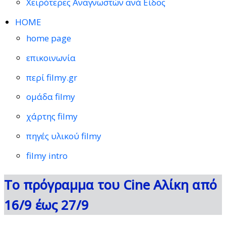
Χειρότερες Αναγνωστών ανά Είδος
HOME
home page
επικοινωνία
περί filmy.gr
ομάδα filmy
χάρτης filmy
πηγές υλικού filmy
filmy intro
Το πρόγραμμα του Cine Αλίκη από
16/9 έως 27/9