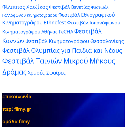
Φίλιππος Χατζίκος
Φεστιβάλ Βενετίας
Φεστιβάλ
Φεστιβάλ Εθνογραφικού
Γαλλόφωνου Κινηματογράφου
Κινηματογράφου Ethnofest
Φεστιβάλ Ισπανόφωνου
Φεστιβάλ
Κινηματογράφου Αθήνας FeCHA
Καννών
Φεστιβάλ Κινηματογράφου Θεσσαλονίκης
Φεστιβάλ Ολυμπίας για Παιδιά και Νέους
Φεστιβάλ Ταινιών Μικρού Μήκους
Δράμας
Χρυσές Σφαίρες
επικοινωνία
περί filmy.gr
ομάδα filmy