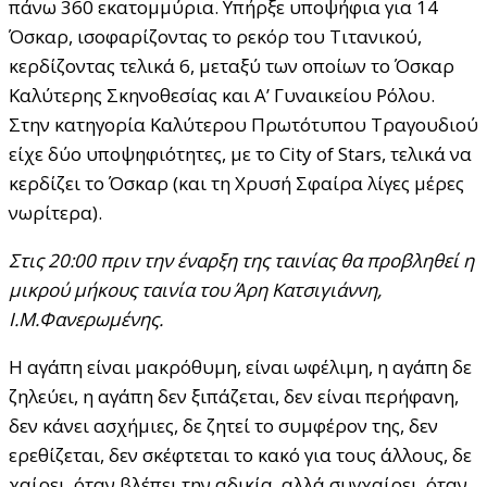
πάνω 360 εκατομμύρια. Υπήρξε υποψήφια για 14
Όσκαρ, ισοφαρίζοντας το ρεκόρ του Τιτανικού,
κερδίζοντας τελικά 6, μεταξύ των οποίων το Όσκαρ
Καλύτερης Σκηνοθεσίας και Α’ Γυναικείου Ρόλου.
Στην κατηγορία Καλύτερου Πρωτότυπου Τραγουδιού
είχε δύο υποψηφιότητες, με το City of Stars, τελικά να
κερδίζει το Όσκαρ (και τη Χρυσή Σφαίρα λίγες μέρες
νωρίτερα).
Στις 20:00 πριν την έναρξη της ταινίας θα προβληθεί η
μικρού μήκους ταινία του Άρη Κατσιγιάννη,
Ι.Μ.Φανερωμένης.
Η αγάπη είναι μακρόθυμη, είναι ωφέλιμη, η αγάπη δε
ζηλεύει, η αγάπη δεν ξιπάζεται, δεν είναι περήφανη,
δεν κάνει ασχήμιες, δε ζητεί το συμφέρον της, δεν
ερεθίζεται, δεν σκέφτεται το κακό για τους άλλους, δε
χαίρει, όταν βλέπει την αδικία, αλλά συγχαίρει, όταν