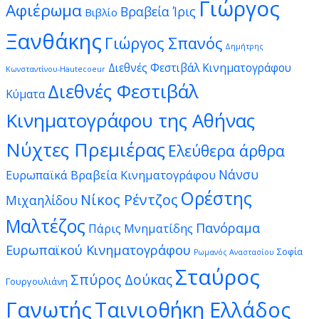
Γιώργος
Αφιέρωμα
Βραβεία Ίρις
Βιβλίο
Ξανθάκης
Γιώργος Σπανός
Δημήτρης
Διεθνές Φεστιβάλ Κινηματογράφου
Κωνσταντίνου-Hautecoeur
Διεθνές Φεστιβάλ
Κύματα
Κινηματογράφου της Αθήνας
Νύχτες Πρεμιέρας
Ελεύθερα άρθρα
Νάνσυ
Ευρωπαϊκά Βραβεία Κινηματογράφου
Ορέστης
Νίκος Ρέντζος
Μιχαηλίδου
Μαλτέζος
Πανόραμα
Πάρις Μνηματίδης
Ευρωπαϊκού Κινηματογράφου
Σοφία
Ρωμανός Αναστασίου
Σταύρος
Σπύρος Δούκας
Γουργουλιάνη
Γανωτής
Ταινιοθήκη Ελλάδος