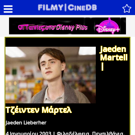
Jaeden
Martell
|
Τζέιντεν Μάρτελ
Jaeden Lieberher
4 Ιανουαρίου 2003 | Φιλαδέλφεια, Πενσιλβάνια,