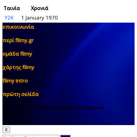
Ταινία
Χρονιά
Y2K
1 January 1970
επικοινωνία
περί filmy.gr
ομάδα filmy
χάρτης filmy
filmy intro
πρώτη σελίδα
filmy.gr © 2017-2025 | all rights reserved
X