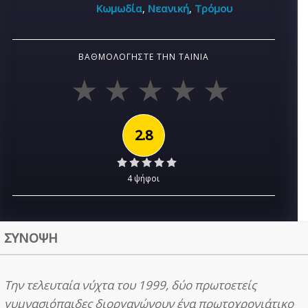
Κωμωδία
,
Νεανική
,
Τρόμου
ΒΑΘΜΟΛΟΓΉΣΤΕ ΤΗΝ ΤΑΙΝΊΑ
2.8
4 ψήφοι
ΣΥΝΟΨΗ
Την τελευταία νύχτα του 1999, δύο πρωτοετείς
γυμνασιόπαιδες διοργανώνουν ένα πρωτοχρονιάτικο