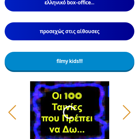
ελληνικό box-office...
προσεχώς στις αίθουσες
filmy kids!!!