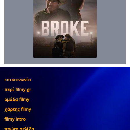
επικοινωνία
περί filmy.gr
ομάδα filmy
χάρτης filmy
filmy intro
πρώτη σελίδα