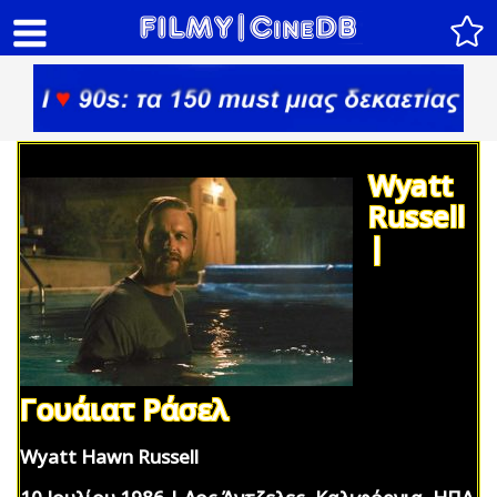
Wyatt
Russell
|
Γουάιατ Ράσελ
Wyatt Hawn Russell