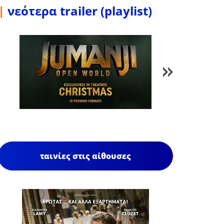
|
νεότερα trailer (playlist)
1
/
85
ταινίες στις αίθουσες