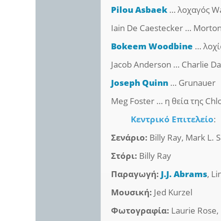
Pilou Asbaek
… λοχαγός W
Iain De Caestecker … Morto
Bokeem Woodbine
… λοχί
Jacob Anderson … Charlie D
Joseph Quinn
… Grunauer
Meg Foster … η θεία της Chl
Κεντρικό Επιτελείο
:
Σενάριο:
Billy Ray, Mark L. 
Στόρι:
Billy Ray
Παραγωγή:
J.J. Abrams
, L
Μουσική:
Jed Kurzel
Φωτογραφία:
Laurie Rose,