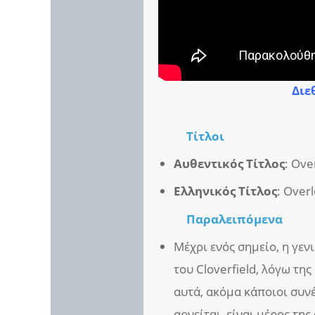
Διε
Τίτλοι
Αυθεντικός Τίτλος
: Ove
Ελληνικός Τίτλος
: Over
Παραλειπόμενα
Μέχρι ενός σημείο, η γενι
του Cloverfield, λόγω τη
αυτά, ακόμα κάποιοι συν
αρνείται, είναι μέρος τη