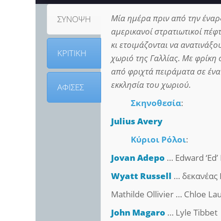
Μία ημέρα πριν από την ένα
ΣΥΝΟΨΗ
αμερικανοί στρατιωτικοί πέφ
κι ετοιμάζονται να ανατινάξ
ΚΡΙΤΙΚΗ
χωριό της Γαλλίας. Με φρίκη 
από φριχτά πειράματα σε ένα
εκκλησία του χωριού.
ΑΦΙΣΕΣ
Σκηνοθεσία
:
Julius Avery
Κύριοι Ρόλοι
:
Jovan Adepo
… Edward ‘Ed’
Wyatt Russell
… δεκανέας 
Mathilde Ollivier … Chloe La
John Magaro
… Lyle Tibbet