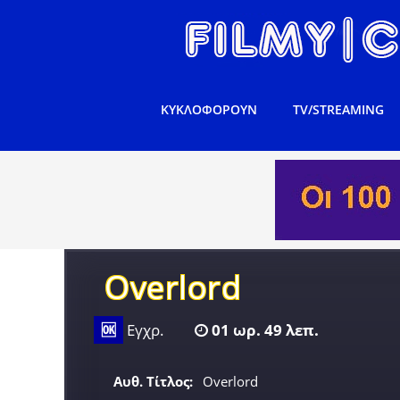
ΚΥΚΛΟΦΟΡΟΥΝ
TV/STREAMING
Overlord
🆗
Εγχρ.
01 ωρ. 49 λεπ.
Αυθ. Τίτλος:
Overlord