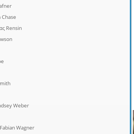
afner
n Chase
ας Rensin
awson
oe
Smith
indsey Weber
 Fabian Wagner