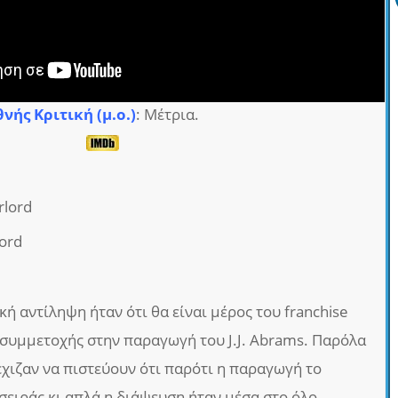
θνής Κριτική (μ.ο.)
: Μέτρια.
rlord
lord
κή αντίληψη ήταν ότι θα είναι μέρος του franchise
ς συμμετοχής στην παραγωγή του J.J. Abrams. Παρόλα
έχιζαν να πιστεύουν ότι παρότι η παραγωγή το
ς σειράς κι απλά η διάψευση ήταν μέσα στο όλο