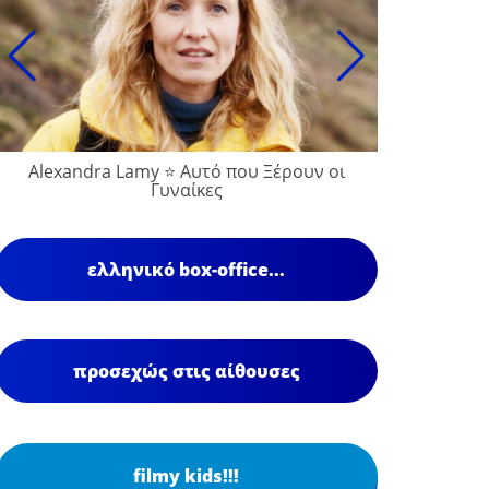
Alexandra Lamy ⭐ Αυτό που Ξέρουν οι
François
Γυναίκες
ελληνικό box-office...
προσεχώς στις αίθουσες
filmy kids!!!