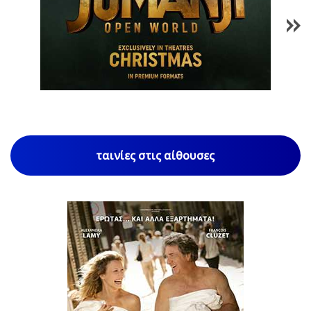
1
/
85
ταινίες στις αίθουσες