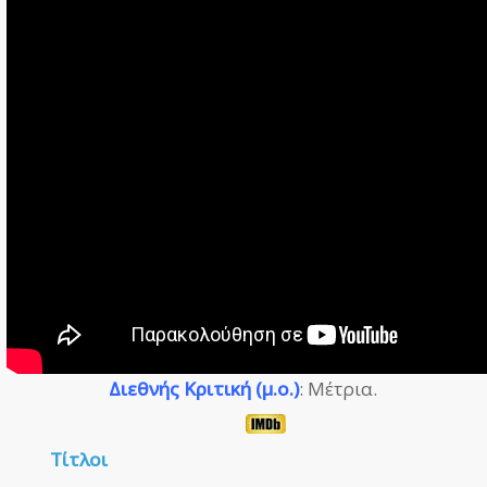
Διεθνής Κριτική (μ.ο.)
: Μέτρια.
Τίτλοι