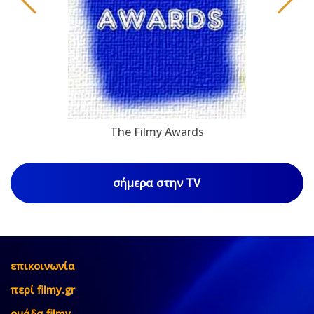
The Filmy Awards
σήμερα στην TV
επικοινωνία
περί filmy.gr
ομάδα filmy