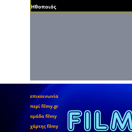
Ηθοποιός
επικοινωνία
περί filmy.gr
ομάδα filmy
χάρτης filmy